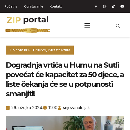
Početna
Oglašavanje
Kontakt
Zip.com.hr
Društvo
,
Infrastruktura
Dogradnja vrtića u Humu na Sutli
povećat će kapacitet za 50 djece, a
liste čekanja će se u potpunosti
smanjiti!
26. ožujka 2024.
11:00
snjezanaleljak