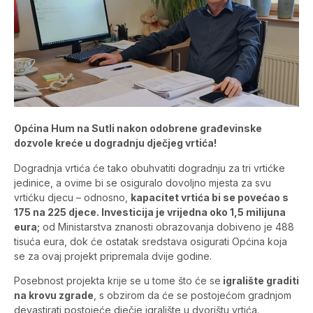
Općina Hum na Sutli nakon odobrene građevinske
dozvole kreće u dogradnju dječjeg vrtića!
Dogradnja vrtića će tako obuhvatiti dogradnju za tri vrtićke
jedinice, a ovime bi se osiguralo dovoljno mjesta za svu
vrtićku djecu – odnosno,
kapacitet vrtića bi se povećao s
175 na 225 djece. Investicija je vrijedna oko 1,5 milijuna
eura;
od Ministarstva znanosti obrazovanja dobiveno je 488
tisuća eura, dok će ostatak sredstava osigurati Općina koja
se za ovaj projekt pripremala dvije godine.
Posebnost projekta krije se u tome što će se
igralište graditi
na krovu zgrade
, s obzirom da će se postojećom gradnjom
devastirati postojeće dječje igralište u dvorištu vrtića.