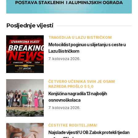
Posljednje vijesti
TRAGEDIJA U LAZU BISTRIČKOM
Motociklist poginuo u slijetanju s ceste u
Lazu Bistričkom
7. kolovoza 2026.
ČETVERO UČENIKA SVIH JE OSAM
RAZREDA PROŠLO S 5,0
Konjščina nagradila 13 najboljih
osnovnoškolaca
7. kolovoza 2026.
ČESTITKE RODITELJIMA!
Najslađe vijesti! U OB Zabok protekli tjedan