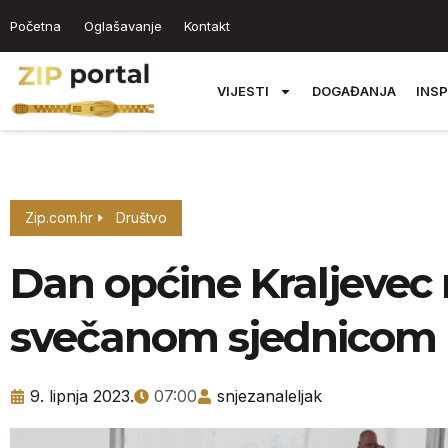
Početna
Oglašavanje
Kontakt
VIJESTI
DOGAĐANJA
INSP
Zip.com.hr
Društvo
Dan općine Kraljevec n
svečanom sjednicom
9. lipnja 2023.
07:00
snjezanaleljak