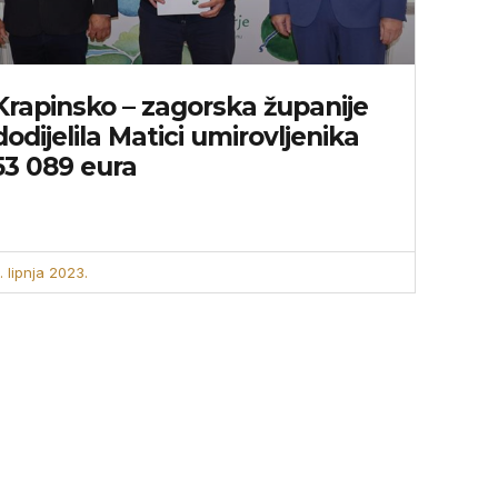
Krapinsko – zagorska županije
dodijelila Matici umirovljenika
53 089 eura
. lipnja 2023.