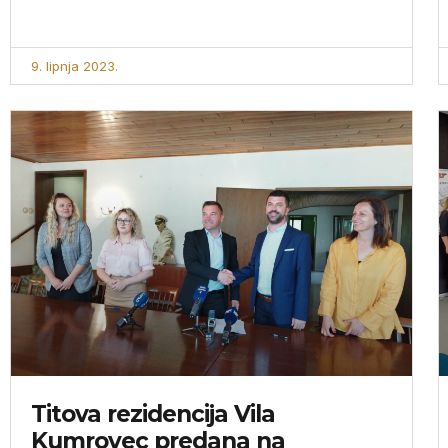
9. lipnja 2023.
Titova rezidencija Vila
Kumrovec predana na