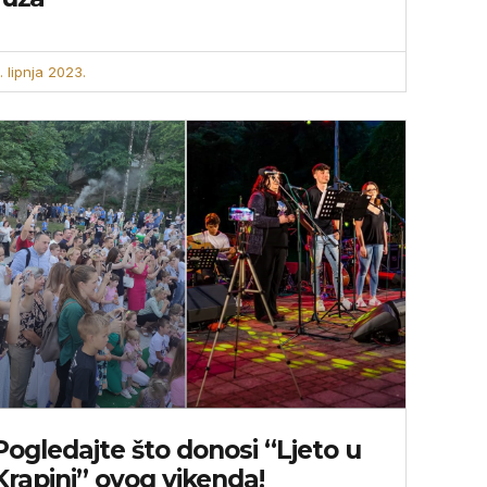
. lipnja 2023.
Pogledajte što donosi “Ljeto u
Krapini” ovog vikenda!