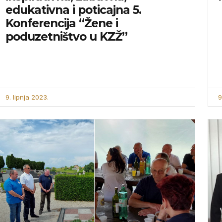
edukativna i poticajna 5.
Konferencija “Žene i
poduzetništvo u KZŽ”
9. lipnja 2023.
9