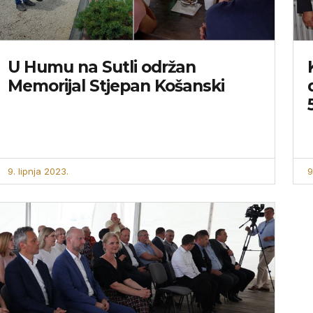
U Humu na Sutli održan
Memorijal Stjepan Košanski
9. lipnja 2023.
9