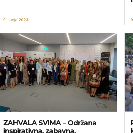
9. lipnja 2023.
9
ZAHVALA SVIMA – Održana
inspirativna, zabavna,