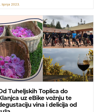
. lipnja 2023.
Od Tuheljskih Toplica do
Klanjca uz eBike vožnju te
degustaciju vina i delicija od
ruža