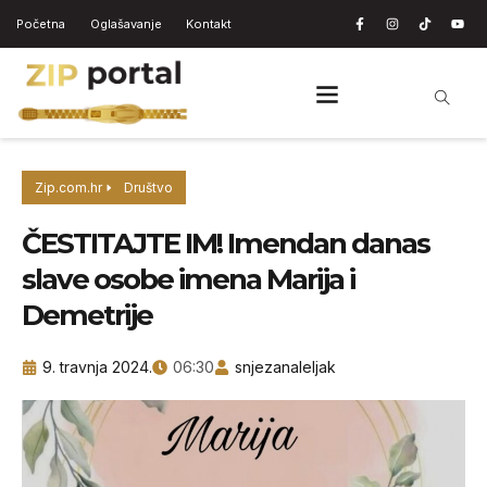
Početna
Oglašavanje
Kontakt
Zip.com.hr
Društvo
ČESTITAJTE IM! Imendan danas
slave osobe imena Marija i
Demetrije
9. travnja 2024.
06:30
snjezanaleljak