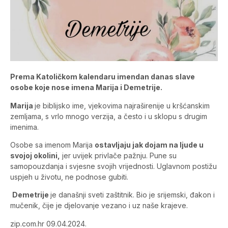
Prema Katoličkom kalendaru imendan danas slave
osobe koje nose imena Marija i Demetrije.
Marija
je biblijsko ime, vjekovima najraširenije u kršćanskim
zemljama, s vrlo mnogo verzija, a često i u sklopu s drugim
imenima.
Osobe sa imenom Marija
ostavljaju jak dojam na ljude u
svojoj okolini,
jer uvijek privlače pažnju. Pune su
samopouzdanja i svjesne svojih vrijednosti. Uglavnom postižu
uspjeh u životu, ne podnose gubiti.
Demetrije
je današnji sveti zaštitnik. Bio je srijemski, đakon i
mučenik, čije je djelovanje vezano i uz naše krajeve.
zip.com.hr 09.04.2024.