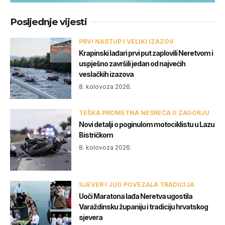
Posljednje vijesti
PRVI NASTUP I VELIKI IZAZOV
Krapinski lađari prvi put zaplovili Neretvom i
uspješno završili jedan od najvećih
veslačkih izazova
8. kolovoza 2026.
TEŠKA PROMETNA NESREĆA U ZAGORJU
Novi detalji o poginulom motociklistu u Lazu
Bistričkom
8. kolovoza 2026.
SJEVER I JUG POVEZALA TRADICIJA
Uoči Maratona lađa Neretva ugostila
Varaždinsku županiju i tradiciju hrvatskog
sjevera