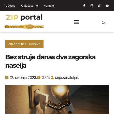
Početna
Oglašavanje
Kontakt
Zip.com.hr
Društvo
Bez struje danas dva zagorska
naselja
12. svibnja 2023.
07:15
snjezanaleljak