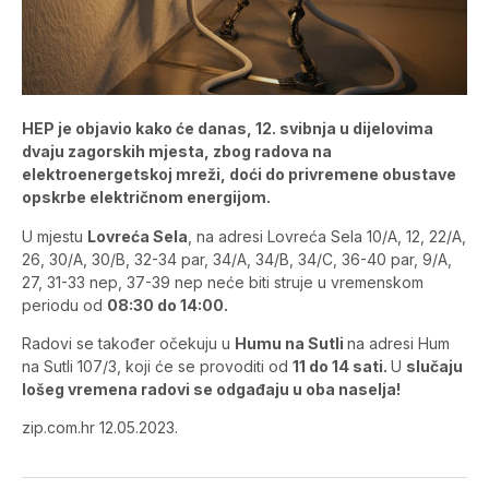
HEP je objavio kako će danas, 12. svibnja u dijelovima
dvaju zagorskih mjesta, zbog radova na
elektroenergetskoj mreži, doći do privremene obustave
opskrbe električnom energijom.
U mjestu
Lovreća Sela
, na adresi Lovreća Sela 10/A, 12, 22/A,
26, 30/A, 30/B, 32-34 par, 34/A, 34/B, 34/C, 36-40 par, 9/A,
27, 31-33 nep, 37-39 nep neće biti struje u vremenskom
periodu od
08:30 do 14:00.
Radovi se također očekuju u
Humu na Sutli
na adresi Hum
na Sutli 107/3, koji će se provoditi od
11 do 14 sati.
U
slučaju
lošeg vremena radovi se odgađaju u oba naselja!
zip.com.hr 12.05.2023.