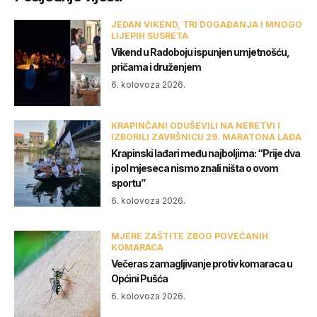
JEDAN VIKEND, TRI DOGAĐANJA I MNOGO
LIJEPIH SUSRETA
Vikend u Radoboju ispunjen umjetnošću,
pričama i druženjem
6. kolovoza 2026.
KRAPINČANI ODUŠEVILI NA NERETVI I
IZBORILI ZAVRŠNICU 29. MARATONA LAĐA
Krapinski lađari među najboljima: “Prije dva
i pol mjeseca nismo znali ništa o ovom
sportu”
6. kolovoza 2026.
MJERE ZAŠTITE ZBOG POVEĆANIH
KOMARACA
Večeras zamagljivanje protiv komaraca u
Općini Pušća
6. kolovoza 2026.