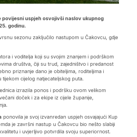
 povijesni uspjeh osvojivši naslov ukupnog
25. godinu.
izvrsnu sezonu zaključilo nastupom u Čakovcu, gdje
tora i voditelja koji su svojim znanjem i podrškom
vima društva, čiji su trud, zajedništvo i predanost
no priznanje dano je obiteljima, roditeljima i
u tijekom cijelog natjecateljskog puta.
ajednica izrazila ponos i podršku ovom velikom
čani doček i za ekipe iz cijele županije,
nja.
a
ponovila je svoj izvanredan uspjeh osvajajući Kup
mda je završni nastup u Čakovcu bio nešto slabiji
itetu i uvjerljivo potvrdila svoju superiornost.