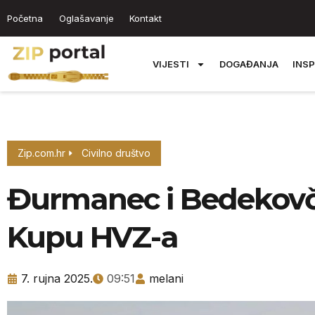
Početna
Oglašavanje
Kontakt
VIJESTI
DOGAĐANJA
INSP
Zip.com.hr
Civilno društvo
Đurmanec i Bedekovčin
Kupu HVZ-a
7. rujna 2025.
09:51
melani