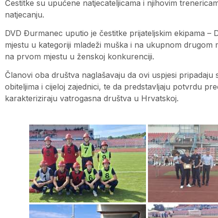
Čestitke su upućene natjecateljicama i njihovim trenerica
natjecanju.
DVD Đurmanec uputio je čestitke prijateljskim ekipama
mjestu u kategoriji mladeži muška i na ukupnom drugom 
na prvom mjestu u ženskoj konkurenciji.
Članovi oba društva naglašavaju da ovi uspjesi pripadaju s
obiteljima i cijeloj zajednici, te da predstavljaju potvrdu pr
karakteriziraju vatrogasna društva u Hrvatskoj.