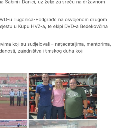
ma Sabini i Danici, uz želje za sreću na državnom
 – DVD-u Tugonica-Podgrađe na osvojenom drugom
mjestu u Kupu HVZ-a, te ekipi DVD-a Bedekovčina
vima koji su sudjelovali – natjecateljima, mentorima,
edanosti, zajedništva i timskog duha koji