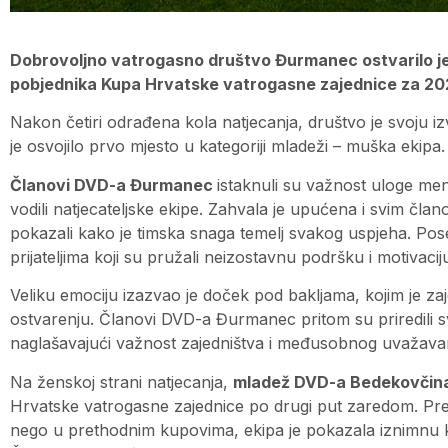
Dobrovoljno vatrogasno društvo Đurmanec ostvarilo je
pobjednika Kupa Hrvatske vatrogasne zajednice za 20
Nakon četiri odrađena kola natjecanja, društvo je svoju 
je osvojilo prvo mjesto u kategoriji mladeži – muška ekipa.
Članovi DVD-a Đurmanec
istaknuli su važnost uloge men
vodili natjecateljske ekipe. Zahvala je upućena i svim člano
pokazali kako je timska snaga temelj svakog uspjeha. Poseb
prijateljima koji su pružali neizostavnu podršku i motivacij
Veliku emociju izazvao je doček pod bakljama, kojim je z
ostvarenju. Članovi DVD-a Đurmanec pritom su priredili sve
naglašavajući važnost zajedništva i međusobnog uvažava
Na ženskoj strani natjecanja,
mladež DVD-a Bedekovčin
Hrvatske vatrogasne zajednice po drugi put zaredom. Pre
nego u prethodnim kupovima, ekipa je pokazala iznimnu kval