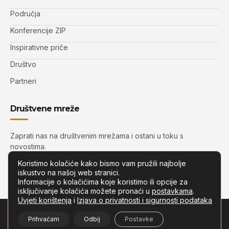
Područja
Konferencije ZIP
Inspirativne priče
Društvo
Partneri
Društvene mreže
Zaprati nas na društvenim mrežama i ostani u toku s
novostima.
Koristimo kolačiće kako bismo vam pružili najbolje
iskustvo na našoj web stranici.
Informacije o kolačićima koje koristimo ili opcije za
isključivanje kolačića možete pronaći u
postavkama
.
Uvjeti korištenja
i
Izjava o privatnosti i sigurnosti podataka
© Copyright –
Zip.com.hr
– Sva prava pridržana.
Prihvaćam
Odbij
Postavke
Developed by