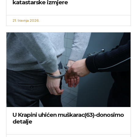
katastarske izmjere
21. travnja 2026.
U Krapini uhićen muškarac(63)-donosimo
detalje