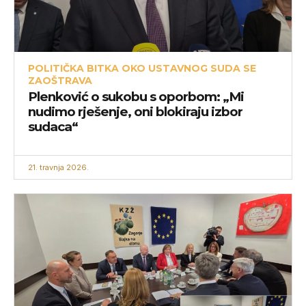
POLITIČKA BITKA OKO USTAVNOG SUDA SE
ZAOŠTRAVA
Plenković o sukobu s oporbom: „Mi
nudimo rješenje, oni blokiraju izbor
sudaca“
21. travnja 2026.