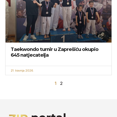
Taekwondo turnir u Zaprešiću okupio
645 natjecatelja
21. travnja 2026.
1
2