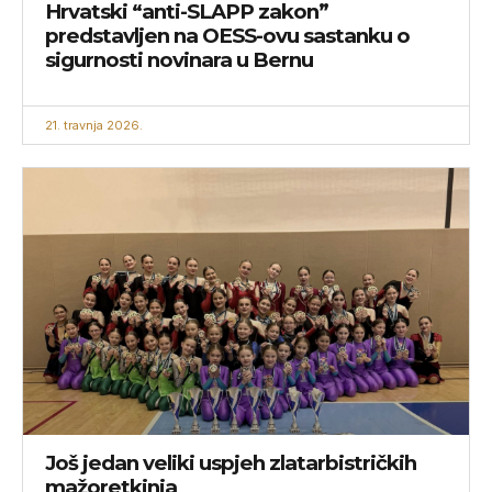
Hrvatski “anti-SLAPP zakon”
predstavljen na OESS-ovu sastanku o
sigurnosti novinara u Bernu
21. travnja 2026.
Još jedan veliki uspjeh zlatarbistričkih
mažoretkinja