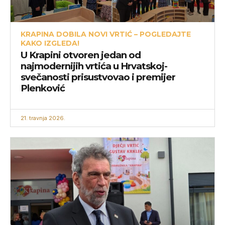
KRAPINA DOBILA NOVI VRTIĆ – POGLEDAJTE
KAKO IZGLEDA!
U Krapini otvoren jedan od
najmodernijih vrtića u Hrvatskoj-
svečanosti prisustvovao i premijer
Plenković
21. travnja 2026.