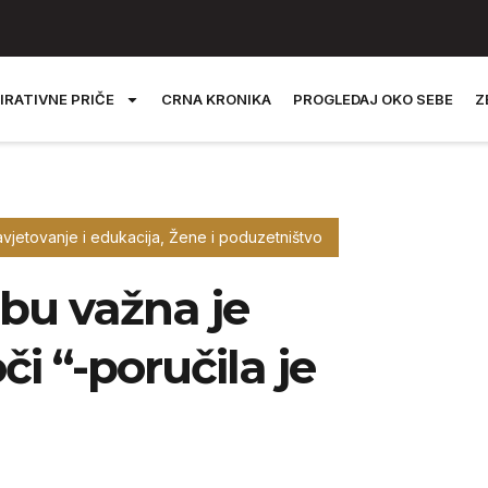
IRATIVNE PRIČE
CRNA KRONIKA
PROGLEDAJ OKO SEBE
Z
vjetovanje i edukacija
,
Žene i poduzetništvo
bu važna je
či “-poručila je