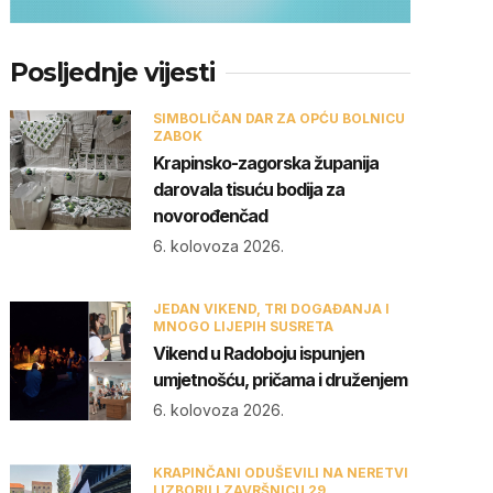
Posljednje vijesti
SIMBOLIČAN DAR ZA OPĆU BOLNICU
ZABOK
Krapinsko-zagorska županija
darovala tisuću bodija za
novorođenčad
6. kolovoza 2026.
JEDAN VIKEND, TRI DOGAĐANJA I
MNOGO LIJEPIH SUSRETA
Vikend u Radoboju ispunjen
umjetnošću, pričama i druženjem
6. kolovoza 2026.
KRAPINČANI ODUŠEVILI NA NERETVI
I IZBORILI ZAVRŠNICU 29.