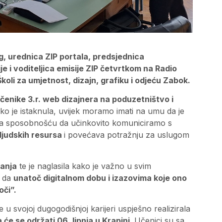
g, urednica ZIP portala, predsjednica
 i voditeljica emisije ZIP četvrtkom na Radio
koli za umjetnost, dizajn, grafiku i odjeću Zabok.
čenike 3.r. web dizajnera na poduzetništvo i
ako je istaknula, uvijek moramo imati na umu da je
sa sposobnošću da učinkovito komuniciramo s
ljudskih resursa
i povećava potražnju za uslugom
anja
te je naglasila kako je važno u svim
i da
unatoč digitalnom dobu i izazovima koje ono
oči”.
 u svojoj dugogodišnjoj karijeri uspješno realizirala
će se održati 06. lipnja u Krapini
. Učenici su sa