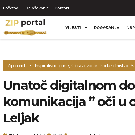
Početna
Oglašavanje
Kontakt
VIJESTI
DOGAĐANJA
INSP
Zip.com.hr
Inspirativne priče
,
Obrazovanje
,
Poduzetništvo
,
Sa
Unatoč digitalnom do
komunikacija ” oči u o
Leljak