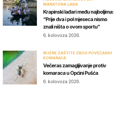
MARATONA LAĐA
Krapinski lađari među najboljima:
“Prije dva i pol mjeseca nismo
znali ništa o ovom sportu”
6. kolovoza 2026.
MJERE ZAŠTITE ZBOG POVEĆANIH
KOMARACA
Večeras zamagljivanje protiv
komaraca u Općini Pušća
6. kolovoza 2026.