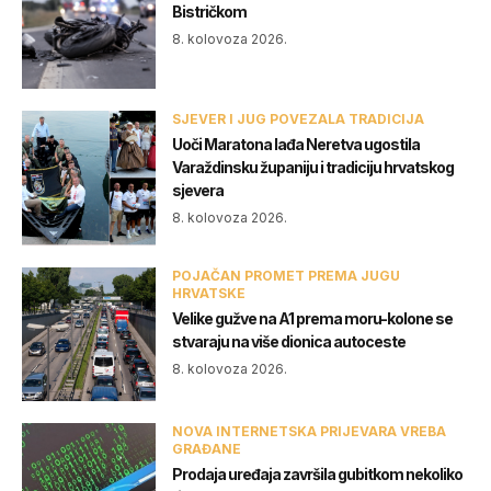
Bistričkom
8. kolovoza 2026.
SJEVER I JUG POVEZALA TRADICIJA
Uoči Maratona lađa Neretva ugostila
Varaždinsku županiju i tradiciju hrvatskog
sjevera
8. kolovoza 2026.
POJAČAN PROMET PREMA JUGU
HRVATSKE
Velike gužve na A1 prema moru-kolone se
stvaraju na više dionica autoceste
8. kolovoza 2026.
NOVA INTERNETSKA PRIJEVARA VREBA
GRAĐANE
Prodaja uređaja završila gubitkom nekoliko