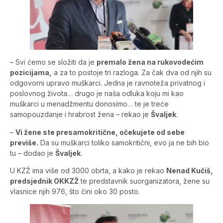
– Svi ćemo se složiti da je
premalo žena na rukovodećim
pozicijama,
a za to postoje tri razloga. Za čak dva od njih su
odgovorni upravo muškarci. Jedna je ravnoteža privatnog i
poslovnog života… drugo je naša odluka koju mi kao
muškarci u menadžmentu donosimo… te je treće
samopouzdanje i hrabrost žena – rekao je
Švaljek
.
–
Vi žene ste presamokritične, očekujete od sebe
previše.
Da su muškarci toliko samokritični, evo ja ne bih bio
tu – dodao je
Švaljek
.
U KZŽ ima više od 3000 obrta, a kako je rekao
Nenad Kučiš,
predsjednik OKKZŽ
te predstavnik suorganizatora, žene su
vlasnice njih 976, što čini oko 30 posto.