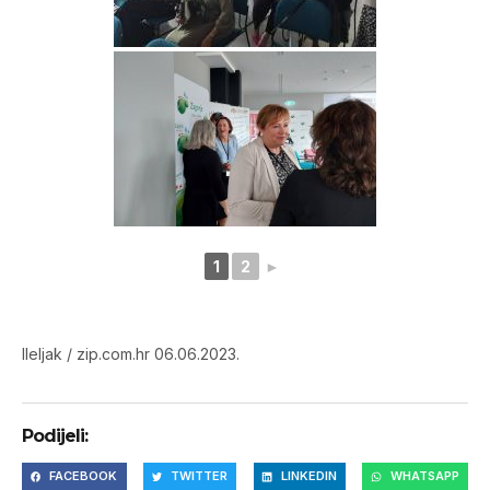
1
2
►
lleljak / zip.com.hr 06.06.2023.
Podijeli:
FACEBOOK
TWITTER
LINKEDIN
WHATSAPP