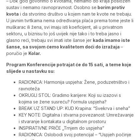
– Dok god govorimo o kvotama, nemamo do kraja posložen
sustav i nemamo ravnopravnost. Osobno se
borim protiv
kvota
i da stvorimo društvo u kojem nam te kvote ne trebaju.
U javnim tvrtkama nema određivanja plaća prema tome jeste li
muškarac ili žena, svi imaju isti koeficijent, ali u privatnom
sektoru, u biznisu to još uvijek nije tako i to treba jasno i
glasno reći, trebaju svi imati iste šanse jer
kada imamo iste
šanse, sa svojom ćemo kvalitetom doći do izražaja
–
poručio je
Kolar.
Program Konferencije potrajat će do 15 sati, a teme koje
slijede u nastavku su:
RADIONICA: Harmonija uspjeha: Žene, poduzetništvo i
ravnoteža
OKRUGLI STOL: Gradimo karijere: Koji su izazovi s
kojima se žene susreću? Formula uspjeha?
BREAK UZ STAND UP: KUD Krapina: “Svekrva i sneha”
KEY NOTE: Digitalna i stvarna povezanost: Umrežavanje
i stvaranje kontakata u digitalnom prostoru
INSPIRATIVNE PRIČE „Trnjem do uspjeha”
RADIONICA: Oslobodi svoj potencijal – “Uspjeh počinje