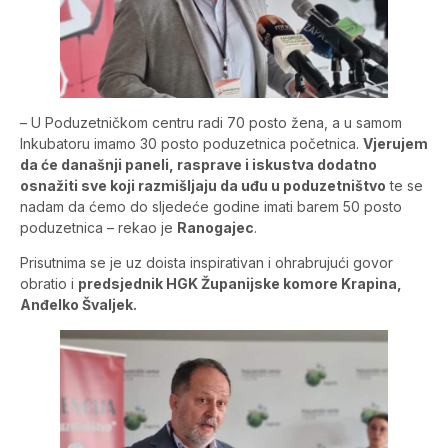
– U Poduzetničkom centru radi 70 posto žena, a u samom
Inkubatoru imamo 30 posto poduzetnica početnica.
Vjerujem
da će današnji paneli, rasprave i iskustva dodatno
osnažiti sve koji razmišljaju da uđu u poduzetništvo
te se
nadam da ćemo do sljedeće godine imati barem 50 posto
poduzetnica – rekao je
Ranogajec
.
Prisutnima se je uz doista inspirativan i ohrabrujući govor
obratio i
predsjednik HGK Županijske komore Krapina,
Anđelko Švaljek.