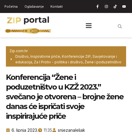
Početna
Oglašavanje
Kontakt
Zip.com.hr
Društvo
,
Inspirativne priče
,
Konferencije ZiP
,
Savjetovanje i
edukacija
,
Za I Protiv - politika i društvo
,
Žene i poduzetništvo
Konferencija “Žene i
poduzetništvo u KZŽ 2023.”
svečano je otvorena – brojne žene
danas će ispričati svoje
inspirirajuće priče
6. lipnja 2023.
11:35
snjezanaleljak