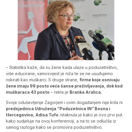
– Statistika kaže, da su žene kada ulaze u poduzetništvo,
više educirane, samosvijest je niža te se ne usuđujemo
riskirati kao muškarci. S druge strane,
firme koje osnivaju
žene imaju 99 posto veće šanse preživljavanja, dok kod
muškaraca 43 posto
– rekla je
Branka Aralica.
Svoje oduševljenje Zagorjem i ovim događanjem nije krila ni
predsjednica Udruženja “Poduzetnice IN” Bosna i
Hercegovina, Adisa Tufo.
Istaknula je kako je ovo prvi put
kako sudjeluje na ovoj konferenciji, a na to se odlučila iz
samog razloga kako se promovira poduzetništvo.