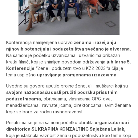
Konferencija namijenjena upravo
ženama i razvijanju
njihovih potencijala i poduzetništva svečano je otvorena.
Na samom je početku uzvanicama i uzvanicima prikazan
kratki filmić, koji je snimljen povodom održavanja
jubilarne 5.
Konferencije
“Žene i poduzetništvo u KZŽ 2023.”a čija je
tema uspješno
upravljanje promjenama i izazovima.
Uvodne su govore uputile brojne žene, ali i muškarci koji su
svojom nazočnošću došli pružiti podršku prisutnim
poduzetnicama
, obrtnicama, vlasnicama OPG-ova,
menadžericama, ravnateljicama, direktoricama i svim ženama
koje se bore za rodnu ravnopravnost.
Prisutnima se je na samom početku obratila
organizatorica i
direktorica SL KRAPINA KONZALTING Snježana Leljak
,
koja je istaknula važnost žena u poduzetništvu kao teme koja