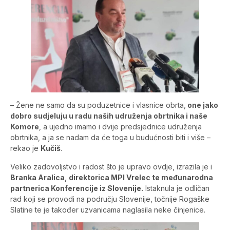
– Žene ne samo da su poduzetnice i vlasnice obrta,
one jako
dobro sudjeluju u radu naših udruženja obrtnika i naše
Komore
, a ujedno imamo i dvije predsjednice udruženja
obrtnika, a ja se nadam da će toga u budućnosti biti i više –
rekao je
Kučiš
.
Veliko zadovoljstvo i radost što je upravo ovdje, izrazila je i
Branka Aralica, direktorica MPI Vrelec te međunarodna
partnerica Konferencije iz Slovenije.
Istaknula je odličan
rad koji se provodi na području Slovenije, točnije Rogaške
Slatine te je također uzvanicama naglasila neke činjenice.