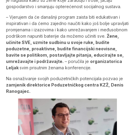
je naglasila kako su žene koje zarađuju i troše, jačaju
gospodarstvo i smanjuju opterećenost socijalnog sustava.
– Vjerujem da će današnji program zaista biti edukativan i
inspirativan i da ćemo zajedno naučiti kako još bolje upravljati
promjenama i izazovima i kako umrežavanjem i međusobnom
podrškom napuniti baterije da možemo učiniti sve.
Žene,
učinite SVE, uzmite sudbinu u svoje ruke, budite
poduzetne, proaktivne, budite financijski neovisne,
bavite se politikom, postavljajte pitanja, educirajte se,
umrežavajte i podržavajte.
– poručila je
organizatorica
Leljak
svim prisutnim ženama konferencije.
Na osnaživanje svojih poduzetničkih potencijala pozvao je
zamjenik direktorice Poduzetničkog centra KZŽ, Denis
Ranogajec.