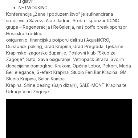
u glavi”
NETWORKING
Konferencija „Žene i poduzetništvo” je sufinancirana
sredstvima Saveza Alpe Jadran. Srebrni sponzor RGNC
grupa – Regeneracija i ReGalerija, naš coffe break sponzor
Hrvatsko kreditno
osiguranje, financijsku potporu dali su i AquafilCRO,
Dunapack paking, Grad Krapina, Grad Pregrada, Ljekarne
Krapinsko-zagorske županije, Poslovni klub “Skup za
Zagorje”, Sato, Sava osiguranje, Vetropack Straža. Svojim
donacijama pomogli su: Krakom, Općina Lobor, Pekom, Moda
Bell elegance, S-efekt Krapina, Studio Fen Bar Krapina, GM
Studio Krapina, Salon Kompa
Krapina, Shine desing (Šajn dizajn), SALE-MONT Krapina te
Udruga Vino Zagorje.