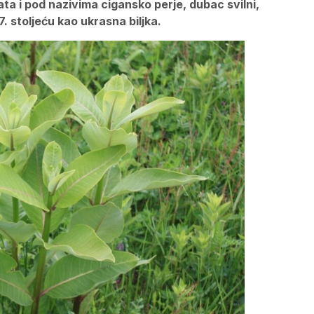
ata i pod nazivima cigansko perje, dubac svilni,
7. stoljeću kao ukrasna biljka.