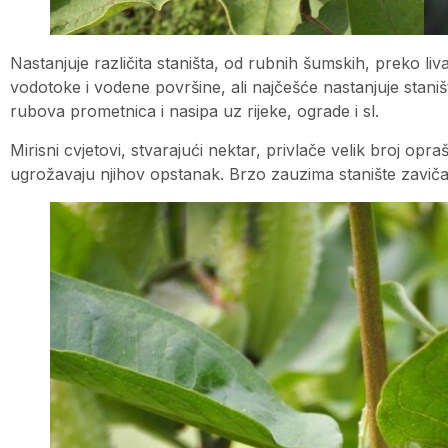
Nastanjuje različita staništa, od rubnih šumskih, preko li
vodotoke i vodene površine, ali najčešće nastanjuje stani
rubova prometnica i nasipa uz rijeke, ograde i sl.
Mirisni cvjetovi, stvarajući nektar, privlače velik broj opra
ugrožavaju njihov opstanak. Brzo zauzima stanište zaviča