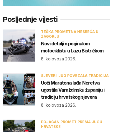
Posljednje vijesti
TEŠKA PROMETNA NESREĆA U
ZAGORJU
Novi detalji o poginulom
motociklistu u Lazu Bistričkom
8. kolovoza 2026.
SJEVER I JUG POVEZALA TRADICIJA
Uoči Maratona lađa Neretva
ugostila Varaždinsku županiju i
tradiciju hrvatskog sjevera
8. kolovoza 2026.
POJAČAN PROMET PREMA JUGU
HRVATSKE