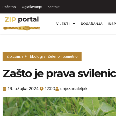
Početna
Oglašavanje
Kontakt
VIJESTI
DOGAĐANJA
INSP
Zip.com.hr
Ekologija
,
Zeleno i pametno
Zašto je prava svileni
19. ožujka 2024.
12:00
snjezanaleljak