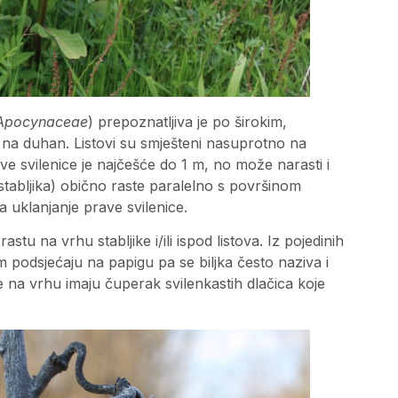
Apocynaceae
) prepoznatljiva je po širokim,
u na duhan. Listovi su smješteni nasuprotno na
ave svilenice je najčešće do 1 m, no može narasti i
stabljika) obično raste paralelno s površinom
a uklanjanje prave svilenice.
astu na vrhu stabljike i/ili ispod listova. Iz pojedinih
om podsjećaju na papigu pa se biljka često naziva i
 na vrhu imaju čuperak svilenkastih dlačica koje