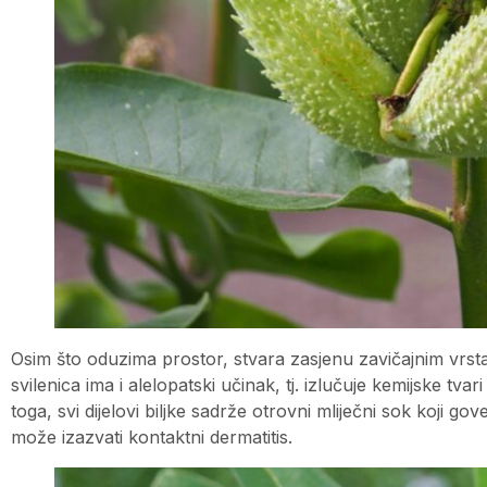
Osim što oduzima prostor, stvara zasjenu zavičajnim vrst
svilenica ima i alelopatski učinak, tj. izlučuje kemijske tvar
toga, svi dijelovi biljke sadrže otrovni mliječni sok koji g
može izazvati kontaktni dermatitis.