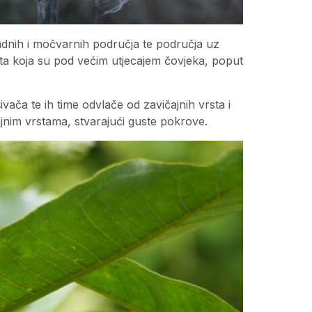
vadnih i močvarnih područja te područja uz
šta koja su pod većim utjecajem čovjeka, poput
šivača te ih time odvlače od zavičajnih vrsta i
jnim vrstama, stvarajući guste pokrove.