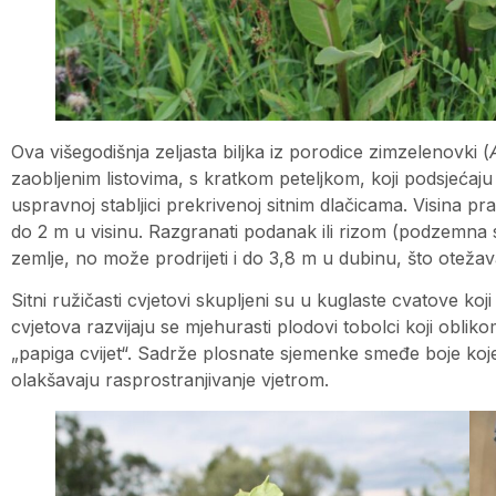
Ova višegodišnja zeljasta biljka iz porodice zimzelenovki (
zaobljenim listovima, s kratkom peteljkom, koji podsjećaj
uspravnoj stabljici prekrivenoj sitnim dlačicama. Visina pr
do 2 m u visinu. Razgranati podanak ili rizom (podzemna 
zemlje, no može prodrijeti i do 3,8 m u dubinu, što otežav
Sitni ružičasti cvjetovi skupljeni su u kuglaste cvatove koji r
cvjetova razvijaju se mjehurasti plodovi tobolci koji oblik
„papiga cvijet“. Sadrže plosnate sjemenke smeđe boje koje
olakšavaju rasprostranjivanje vjetrom.