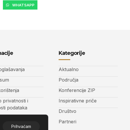
WHATSAPP
acije
Kategorije
 oglašavanja
Aktualno
ssum
Područja
korištenja
Konferencije ZIP
o privatnosti i
Inspirativne priče
osti podataka
Društvo
t
Partneri
Prihvaćam