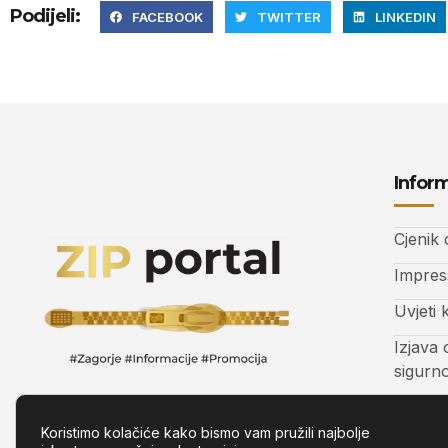
Podijeli:
FACEBOOK
TWITTER
LINKEDIN
Inform
Cjenik
Impre
Uvjeti 
Izjava 
sigurn
Kontak
Koristimo kolačiće kako bismo vam pružili najbolje