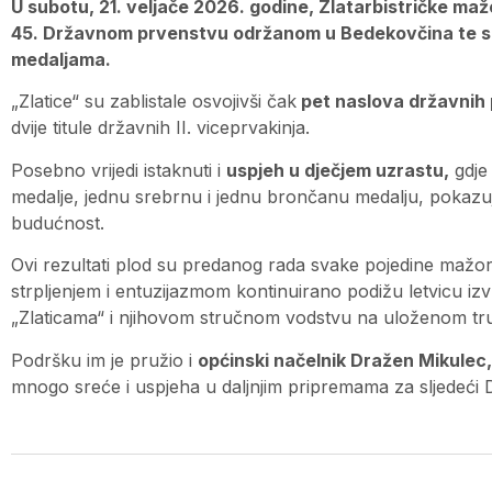
U subotu, 21. veljače 2026. godine, Zlatarbistričke maž
45. Državnom prvenstvu održanom u Bedekovčina te se u
medaljama.
„Zlatice“ su zablistale osvojivši čak
pet naslova državnih 
dvije titule državnih II. viceprvakinja.
Posebno vrijedi istaknuti i
uspjeh u dječjem uzrastu,
gdje 
medalje, jednu srebrnu i jednu brončanu medalju, pokazu
budućnost.
Ovi rezultati plod su predanog rada svake pojedine mažoret
strpljenjem i entuzijazmom kontinuirano podižu letvicu iz
„Zlaticama“ i njihovom stručnom vodstvu na uloženom tru
Podršku im je pružio i
općinski načelnik Dražen Mikulec,
mnogo sreće i uspjeha u daljnjim pripremama za sljedeći D