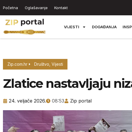
Početna
Oglašavanje
Kontakt
VIJESTI
DOGAĐANJA
INSP
Zip.com.hr
Društvo
,
Vijesti
Zlatice nastavljaju niz
24. veljače 2026.
08:53
Zip portal