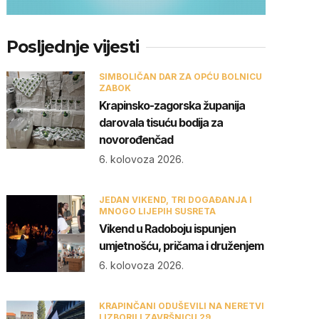
Posljednje vijesti
SIMBOLIČAN DAR ZA OPĆU BOLNICU
ZABOK
Krapinsko-zagorska županija
darovala tisuću bodija za
novorođenčad
6. kolovoza 2026.
JEDAN VIKEND, TRI DOGAĐANJA I
MNOGO LIJEPIH SUSRETA
Vikend u Radoboju ispunjen
umjetnošću, pričama i druženjem
6. kolovoza 2026.
KRAPINČANI ODUŠEVILI NA NERETVI
I IZBORILI ZAVRŠNICU 29.