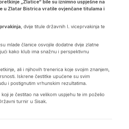
oretkinje „Zlatice“ bile su iznimno uspješne na
 Zlatar Bistrica vratile ovjenčane titulama i
prvakinja
, dvije titule državnih I. viceprvakinja te
su mlade članice osvojile dodatne dvije zlatne
jući kako klub ima snažnu i perspektivnu
kinje, ali i njihovih trenerica koje svojim znanjem,
vrsnosti. Iskrene čestitke upućene su svim
du i postignutim vrhunskim rezultatima.
koji je čestitao na velikom uspjehu te im poželio
ržavni turnir u Sisak.