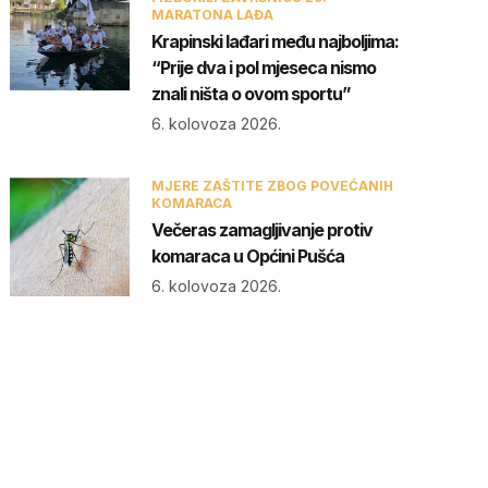
MARATONA LAĐA
Krapinski lađari među najboljima:
“Prije dva i pol mjeseca nismo
znali ništa o ovom sportu”
6. kolovoza 2026.
MJERE ZAŠTITE ZBOG POVEĆANIH
KOMARACA
Večeras zamagljivanje protiv
komaraca u Općini Pušća
6. kolovoza 2026.