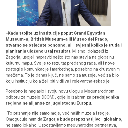
–
Kada stojite uz institucije poput Grand Egyptian
Museum-a, British Museum-a ili Museo del Prado,
stvarno se osjećate ponosno, ali i svjesni koliko je truda i
planiranja uloženo u taj rezultat.
Mi smo, dolazeći iz
Zagorja, uspjeli napraviti nešto što nas stavlja na globalnu
kulturnu mapu. Sve je to rezultat predanog rada, ali i nove
strategije komunikacije i marketinga, posebno na društvenim
mrežama. To je danas ključ, ne samo za muzeje, već za bilo
koju instituciju koja želi biti vidljiva i relevantna-rekao je.
Posebno je naglasio i svoju novu ulogu u Međunarodnom
odboru za muzeje (ICOM), gdje je izabran za
predsjednika
regionalne alijanse za jugoistočnu Europu.
-To priznanje nije samo moje, već naših muzeja i regije.
Omogućuje nam da
Zagorje bude prepoznatljivo i globalno
,
ne samo lokalno. Uspostavljamo međunarodna partnerstva,