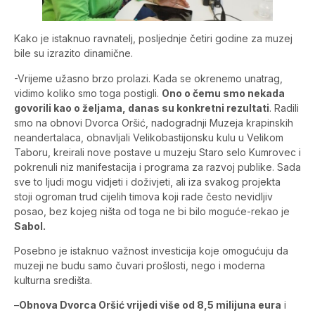
Kako je istaknuo ravnatelj, posljednje četiri godine za muzej
bile su izrazito dinamične.
-Vrijeme užasno brzo prolazi. Kada se okrenemo unatrag,
vidimo koliko smo toga postigli.
Ono o čemu smo nekada
govorili kao o željama, danas su konkretni rezultati
. Radili
smo na obnovi Dvorca Oršić, nadogradnji Muzeja krapinskih
neandertalaca, obnavljali Velikobastijonsku kulu u Velikom
Taboru, kreirali nove postave u muzeju Staro selo Kumrovec i
pokrenuli niz manifestacija i programa za razvoj publike. Sada
sve to ljudi mogu vidjeti i doživjeti, ali iza svakog projekta
stoji ogroman trud cijelih timova koji rade često nevidljiv
posao, bez kojeg ništa od toga ne bi bilo moguće-rekao je
Sabol.
Posebno je istaknuo važnost investicija koje omogućuju da
muzeji ne budu samo čuvari prošlosti, nego i moderna
kulturna središta.
–
Obnova Dvorca Oršić vrijedi više od 8,5 milijuna eura
i