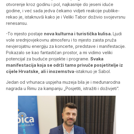
otvorenje kroz godinu i pol, najkasnije do jeseni iduće
godine, i već sada jedva čekamo vidjeti reakcije publike-
rekao je, istaknuvši kako je i Veliki Tabor doživio svojevrsnu
renesansu.
-To mjesto postaje
nova kulturna i turistička kulisa.
Ljudi
vole srednjovjekovnu atmosferu i to mjesto zaista pruža
nevjerojatnu energiju za koncerte, predstave i manifestacije.
Pokazalo se kao fantastičan prostor, a mi vidimo veliki
potencijal za buduće projekte i programe.
Svaka
manifestacija koja se održi tamo privuče posjetitelje iz
cijele Hrvatske, ali i inozemstva
-istaknuo je Sabol.
Jedan od vrhunaca uspjeha muzeja bila je i međunarodna
nagrada u Rimu za kampanju „Posjetiti, istražiti i doživjeti“.