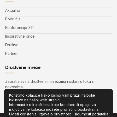
Aktualno
Područja
Konferencije ZIP
Inspirativne priče
Društvo
Partneri
Društvene mreže
Zaprati nas na društvenim mrežama i ostani u toku s
novostima.
Koristimo kolačiće kako bismo vam pružili najbolje
iskustvo na našoj web stranici.
Informacije o kolačićima koje koristimo ili opcije za
isključivanje kolačića možete pronaći u
postavkama
.
Uvjeti korištenja
i
Izjava o privatnosti i sigurnosti podataka