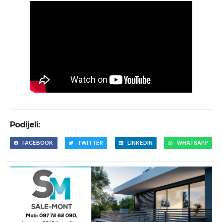
Podijeli:
FACEBOOK
TWITTER
LINKEDIN
WHATSAPP