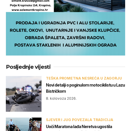
Posljednje vijesti
TEŠKA PROMETNA NESREĆA U ZAGORJU
Novi detalji o poginulom motociklistu u Lazu
Bistričkom
8. kolovoza 2026.
SJEVER I JUG POVEZALA TRADICIJA
Uoči Maratona lađa Neretva ugostila