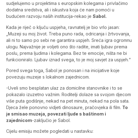
sudjelujemo u projektima s europskim kolegama i privlačimo
dodatna sredstva, ali i iskustva koja će nam pomoći u
budućem razvoju naših institucija-rekao je
Sabol.
Kada je riječ o ključu uspjeha, ravnatelj je bio vrlo jasan:
„Muzeji su moj život. Treba puno rada, odricanja i žrtvovanja,
ali ni to samo po sebi ne garantira uspjeh. Sreća igra ogromnu
ulogu. Najvažnije je voljeti ono što radite, imati ljubav prema
poslu, prema ljudima i kolegama. Bez te emocije, ništa ne bi
funkcioniralo. Ljubav iznad svega, to je moj savjet za uspjeh.“
Pored svega toga, Sabol je ponosan i na inicijative koje
povezuju muzeje s lokalnom zajednicom.
-Uveli smo besplatan ulaz za domicilne stanovnike i to se
pokazalo izuzetno važnim. Roditelji dolaze sa svojom djecom
više puta godišnje, nekad na pet minuta, nekad na pola sata.
Djeca žele ponovno vidjeti dinosaure, pračovjeka ili film.
To
je smisao muzeja, povezati ljude s baštinom i
zajednicom
-zaključio je Sabol.
Cijelu emisiju možete pogledati u nastavku: