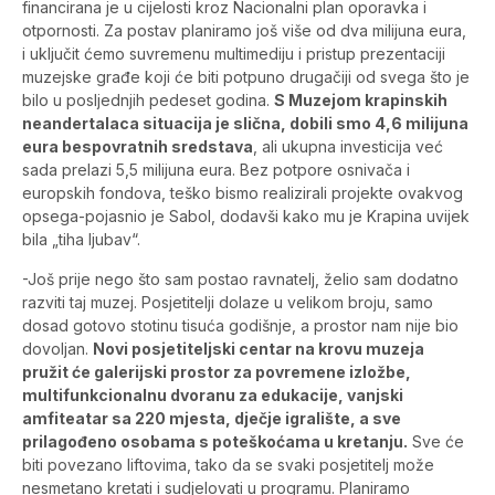
financirana je u cijelosti kroz Nacionalni plan oporavka i
otpornosti. Za postav planiramo još više od dva milijuna eura,
i uključit ćemo suvremenu multimediju i pristup prezentaciji
muzejske građe koji će biti potpuno drugačiji od svega što je
bilo u posljednjih pedeset godina.
S Muzejom krapinskih
neandertalaca situacija je slična, dobili smo 4,6 milijuna
eura bespovratnih sredstava
, ali ukupna investicija već
sada prelazi 5,5 milijuna eura. Bez potpore osnivača i
europskih fondova, teško bismo realizirali projekte ovakvog
opsega-pojasnio je Sabol, dodavši kako mu je Krapina uvijek
bila „tiha ljubav“.
-Još prije nego što sam postao ravnatelj, želio sam dodatno
razviti taj muzej. Posjetitelji dolaze u velikom broju, samo
dosad gotovo stotinu tisuća godišnje, a prostor nam nije bio
dovoljan.
Novi posjetiteljski centar na krovu muzeja
pružit će galerijski prostor za povremene izložbe,
multifunkcionalnu dvoranu za edukacije, vanjski
amfiteatar sa 220 mjesta, dječje igralište, a sve
prilagođeno osobama s poteškoćama u kretanju.
Sve će
biti povezano liftovima, tako da se svaki posjetitelj može
nesmetano kretati i sudjelovati u programu. Planiramo