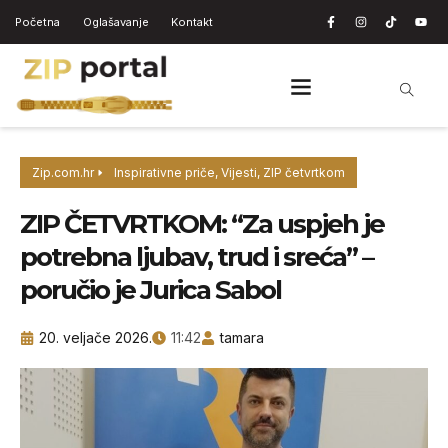
Početna
Oglašavanje
Kontakt
Zip.com.hr
Inspirativne priče
,
Vijesti
,
ZIP četvrtkom
ZIP ČETVRTKOM: “Za uspjeh je
potrebna ljubav, trud i sreća” –
poručio je Jurica Sabol
20. veljače 2026.
11:42
tamara