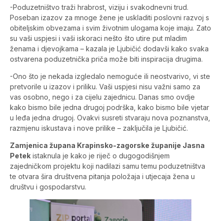
-Poduzetništvo traži hrabrost, viziju i svakodnevni trud.
Poseban izazov za mnoge žene je uskladiti poslovni razvoj s
obiteljskim obvezama i svim životnim ulogama koje imaju. Zato
su vaši uspjesi i vaši iskoraci nešto što utire put mladim
ženama i djevojkama – kazala je Ljubičić dodavši kako svaka
ostvarena poduzetnička priča može biti inspiracija drugima.
-Ono što je nekada izgledalo nemoguće ili neostvarivo, vi ste
pretvorile u izazov i priliku. Vaši uspjesi nisu važni samo za
vas osobno, nego i za cijelu zajednicu. Danas smo ovdje
kako bismo bile jedna drugoj podrška, kako bismo bile vjetar
u leđa jedna drugoj. Ovakvi susreti stvaraju nova poznanstva,
razmjenu iskustava i nove prilike – zaključila je Ljubičić.
Zamjenica župana Krapinsko-zagorske županije Jasna
Petek
istaknula je kako je riječ o dugogodišnjem
zajedničkom projektu koji nadilazi samu temu poduzetništva
te otvara šira društvena pitanja položaja i utjecaja žena u
društvu i gospodarstvu.