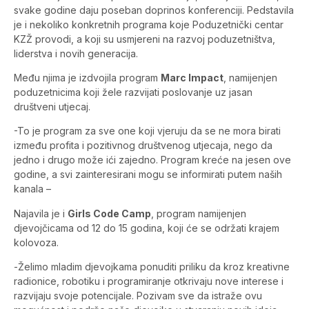
svake godine daju poseban doprinos konferenciji. Pedstavila
je i nekoliko konkretnih programa koje Poduzetnički centar
KZŽ provodi, a koji su usmjereni na razvoj poduzetništva,
liderstva i novih generacija.
Među njima je izdvojila program
Marc Impact
, namijenjen
poduzetnicima koji žele razvijati poslovanje uz jasan
društveni utjecaj.
-To je program za sve one koji vjeruju da se ne mora birati
između profita i pozitivnog društvenog utjecaja, nego da
jedno i drugo može ići zajedno. Program kreće na jesen ove
godine, a svi zainteresirani mogu se informirati putem naših
kanala –
Najavila je i
Girls Code Camp
, program namijenjen
djevojčicama od 12 do 15 godina, koji će se održati krajem
kolovoza.
-Želimo mladim djevojkama ponuditi priliku da kroz kreativne
radionice, robotiku i programiranje otkrivaju nove interese i
razvijaju svoje potencijale. Pozivam sve da istraže ovu