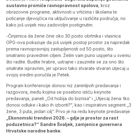
sustavno promiče ravnopravnost spolova
, kroz
obrazovne programe, aktivnosti u vrtićima i školama te
poticanje djevojčica na uključivanje u različita područja, no
kako još uvijek nisu zadovoljni postignutim.
-Činjenica da žene čine oko 30 posto obrtnika i vlasnica
OPG-ova pokazuje da još uvijek postoji prostor za napredak
prema ravnopravnijoj zastupljenosti od 50 posto, što
smatramo pravednim ciljem. Želim vam puno uspjeha u svemu
što radite. Budite hrabre, ustrajne i zauzmite se za ono što
smatrate ispravnim, jer upravo tako stvarate stvaran utjecaj u
svojoj sredini-poručila je Petek.
Program konferencije donosi niz zanimljivih predavanja i
razgovora, među kojima se posebno ističu keynote
predavanja, paneli „Od hobija do biznisa“ i „Utjecaj žena: tko
donosi odluke i kako ih izboriti?“, kao i inspirativni segment „3
žene, 3 puta, jedan cilj“. Prvo je na redu keynote predavanje
„Ekonomski trendovi 2026. – gdje je prostor za rast
poduzetnica?“ Sandre Švaljek, zamjenice guvernera
Hrvatske narodne banke.