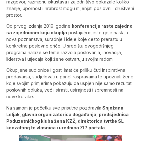
razgovor, razmjenu iskustava i zajedništvo pokazale koliko
znanje, upornost i hrabrost mogu mijenjati poslovni i društveni
prostor.
Od prvog izdanja 2019. godine
konferencija raste zajedno
sa zajednicom koju okuplja
postajući mjesto gdje nastaju
nova poznanstva, suradnje i ideje koje često prerastu u
konkretne poslovne priče. U središtu ovogodišnjeg
programa nalaze se teme razvoja poslovanja, inovacija,
liderstva i utjecaja koji žene ostvaruju svojim radom.
Okupljene sudionice i gosti imat će priliku čuti inspirativna
predavanja, sudjelovati u panel raspravama te upoznati žene
koje svojim primjerima pokazuju da uspjeh nije samo rezultat
poslovnih odluka, već i strasti, ustrajnosti i spremnosti na
nove korake.
Na samom je početku sve prisutne pozdravila
Snježana
Leljak, glavna organizatorica događanja, predsjednica
Poduzetničkog kluba žena KZŽ, direktorica tvrtke SL
konzalting te vlasnica i urednica ZIP portala.