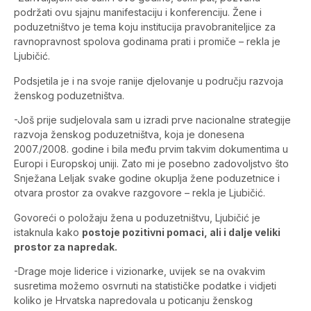
podržati ovu sjajnu manifestaciju i konferenciju. Žene i
poduzetništvo je tema koju institucija pravobraniteljice za
ravnopravnost spolova godinama prati i promiče – rekla je
Ljubičić.
Podsjetila je i na svoje ranije djelovanje u području razvoja
ženskog poduzetništva.
-Još prije sudjelovala sam u izradi prve nacionalne strategije
razvoja ženskog poduzetništva, koja je donesena
2007./2008. godine i bila među prvim takvim dokumentima u
Europi i Europskoj uniji. Zato mi je posebno zadovoljstvo što
Snježana Leljak svake godine okuplja žene poduzetnice i
otvara prostor za ovakve razgovore – rekla je Ljubičić.
Govoreći o položaju žena u poduzetništvu, Ljubičić je
istaknula kako
postoje pozitivni pomaci, ali i dalje veliki
prostor za napredak.
-Drage moje liderice i vizionarke, uvijek se na ovakvim
susretima možemo osvrnuti na statističke podatke i vidjeti
koliko je Hrvatska napredovala u poticanju ženskog