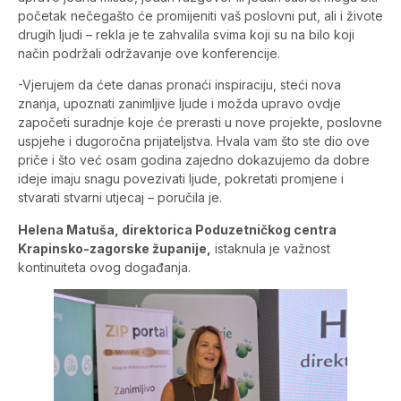
početak nečegašto će promijeniti vaš poslovni put, ali i živote
drugih ljudi – rekla je te zahvalila svima koji su na bilo koji
način podržali održavanje ove konferencije.
-Vjerujem da ćete danas pronaći inspiraciju, steći nova
znanja, upoznati zanimljive ljude i možda upravo ovdje
započeti suradnje koje će prerasti u nove projekte, poslovne
uspjehe i dugoročna prijateljstva. Hvala vam što ste dio ove
priče i što već osam godina zajedno dokazujemo da dobre
ideje imaju snagu povezivati ljude, pokretati promjene i
stvarati stvarni utjecaj – poručila je.
Helena Matuša, direktorica Poduzetničkog centra
Krapinsko-zagorske županije,
istaknula je važnost
kontinuiteta ovog događanja.