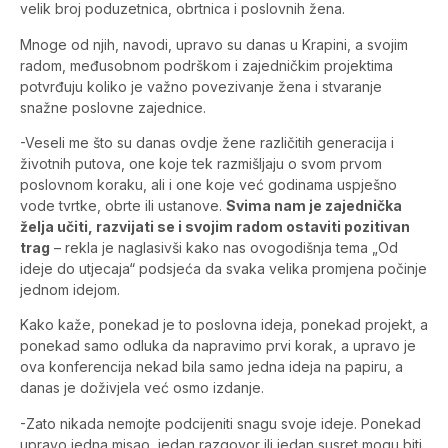
velik broj poduzetnica, obrtnica i poslovnih žena.
Mnoge od njih, navodi, upravo su danas u Krapini, a svojim
radom, međusobnom podrškom i zajedničkim projektima
potvrđuju koliko je važno povezivanje žena i stvaranje
snažne poslovne zajednice.
-Veseli me što su danas ovdje žene različitih generacija i
životnih putova, one koje tek razmišljaju o svom prvom
poslovnom koraku, ali i one koje već godinama uspješno
vode tvrtke, obrte ili ustanove.
Svima nam je zajednička
želja učiti, razvijati se i svojim radom ostaviti pozitivan
trag
– rekla je naglasivši kako nas ovogodišnja tema „Od
ideje do utjecaja“ podsjeća da svaka velika promjena počinje
jednom idejom.
Kako kaže, ponekad je to poslovna ideja, ponekad projekt, a
ponekad samo odluka da napravimo prvi korak, a upravo je
ova konferencija nekad bila samo jedna ideja na papiru, a
danas je doživjela već osmo izdanje.
-Zato nikada nemojte podcijeniti snagu svoje ideje. Ponekad
upravo jedna misao, jedan razgovor ili jedan susret mogu biti