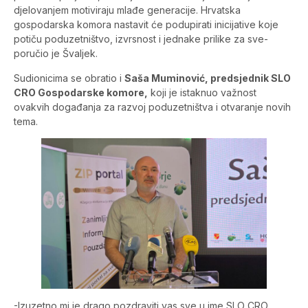
djelovanjem motiviraju mlađe generacije. Hrvatska
gospodarska komora nastavit će podupirati inicijative koje
potiču poduzetništvo, izvrsnost i jednake prilike za sve-
poručio je Švaljek.
Sudionicima se obratio i
Saša Muminović, predsjednik SLO
CRO Gospodarske komore,
koji je istaknuo važnost
ovakvih događanja za razvoj poduzetništva i otvaranje novih
tema.
-Izuzetno mi je drago pozdraviti vas sve u ime SLO CRO