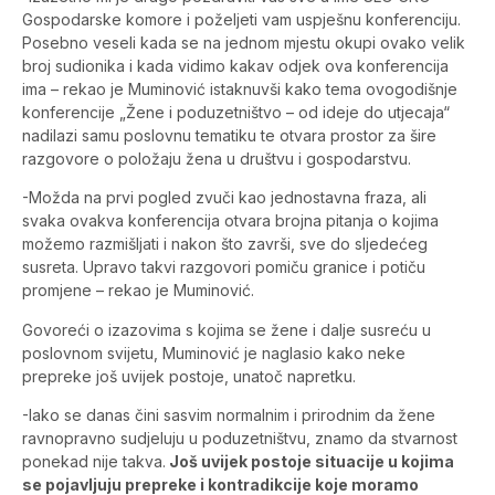
Gospodarske komore i poželjeti vam uspješnu konferenciju.
Posebno veseli kada se na jednom mjestu okupi ovako velik
broj sudionika i kada vidimo kakav odjek ova konferencija
ima – rekao je Muminović istaknuvši kako tema ovogodišnje
konferencije „Žene i poduzetništvo – od ideje do utjecaja“
nadilazi samu poslovnu tematiku te otvara prostor za šire
razgovore o položaju žena u društvu i gospodarstvu.
-Možda na prvi pogled zvuči kao jednostavna fraza, ali
svaka ovakva konferencija otvara brojna pitanja o kojima
možemo razmišljati i nakon što završi, sve do sljedećeg
susreta. Upravo takvi razgovori pomiču granice i potiču
promjene – rekao je Muminović.
Govoreći o izazovima s kojima se žene i dalje susreću u
poslovnom svijetu, Muminović je naglasio kako neke
prepreke još uvijek postoje, unatoč napretku.
-Iako se danas čini sasvim normalnim i prirodnim da žene
ravnopravno sudjeluju u poduzetništvu, znamo da stvarnost
ponekad nije takva.
Još uvijek postoje situacije u kojima
se pojavljuju prepreke i kontradikcije koje moramo