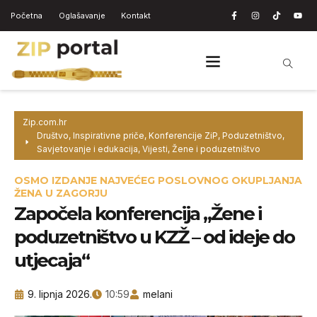
Početna
Oglašavanje
Kontakt
Zip.com.hr
Društvo
,
Inspirativne priče
,
Konferencije ZiP
,
Poduzetništvo
,
Savjetovanje i edukacija
,
Vijesti
,
Žene i poduzetništvo
OSMO IZDANJE NAJVEĆEG POSLOVNOG OKUPLJANJA
ŽENA U ZAGORJU
Započela konferencija „Žene i
poduzetništvo u KZŽ – od ideje do
utjecaja“
9. lipnja 2026.
10:59
melani