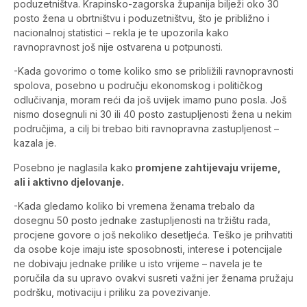
poduzetništva. Krapinsko-zagorska županija bilježi oko 30
posto žena u obrtništvu i poduzetništvu, što je približno i
nacionalnoj statistici – rekla je te upozorila kako
ravnopravnost još nije ostvarena u potpunosti.
-Kada govorimo o tome koliko smo se približili ravnopravnosti
spolova, posebno u području ekonomskog i političkog
odlučivanja, moram reći da još uvijek imamo puno posla. Još
nismo dosegnuli ni 30 ili 40 posto zastupljenosti žena u nekim
područjima, a cilj bi trebao biti ravnopravna zastupljenost –
kazala je.
Posebno je naglasila kako
promjene zahtijevaju vrijeme,
ali i aktivno djelovanje.
-Kada gledamo koliko bi vremena ženama trebalo da
dosegnu 50 posto jednake zastupljenosti na tržištu rada,
procjene govore o još nekoliko desetljeća. Teško je prihvatiti
da osobe koje imaju iste sposobnosti, interese i potencijale
ne dobivaju jednake prilike u isto vrijeme – navela je te
poručila da su upravo ovakvi susreti važni jer ženama pružaju
podršku, motivaciju i priliku za povezivanje.