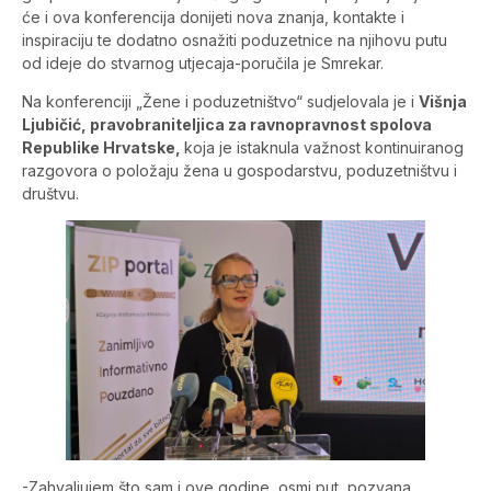
će i ova konferencija donijeti nova znanja, kontakte i
inspiraciju te dodatno osnažiti poduzetnice na njihovu putu
od ideje do stvarnog utjecaja-poručila je Smrekar.
Na konferenciji „Žene i poduzetništvo“ sudjelovala je i
Višnja
Ljubičić, pravobraniteljica za ravnopravnost spolova
Republike Hrvatske,
koja je istaknula važnost kontinuiranog
razgovora o položaju žena u gospodarstvu, poduzetništvu i
društvu.
-Zahvaljujem što sam i ove godine, osmi put, pozvana