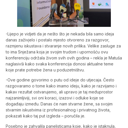
-Lijepo je vidjeti da je nešto što je nekada bila samo ideja
danas zaživjelo i postalo mjesto otvoreno za razgovor,
razmjenu iskustava i stvaranje novih prilika. Velike zasluge za
to ima Snježana koja je svojim trudom i upornošću ovu
konferenciju održala živom svih ovih godina – rekla je Matuša
naglasivši kako svaka konferencija donosi aktualne teme
koje prate potrebe žena u poduzetništvu.
-Ove godine govorimo o putu od ideje do utjecaja. Često
razgovaramo o tome kako imamo ideju, kako je razvijamo i
kakav rezultat ostvarujemo, ali upravo je taj međuprostor
najzanimljiviji, svi oni koraci, izazovi i odluke koje se
događaju između. Danas će nam stvarne žene, sa svojim
stvarnim iskustvima iz profesionalnog i privatnog života,
pokazati kako taj put izgleda – poručila je.
Posebno je zahvalila panelisticama koje, kako je istaknula,