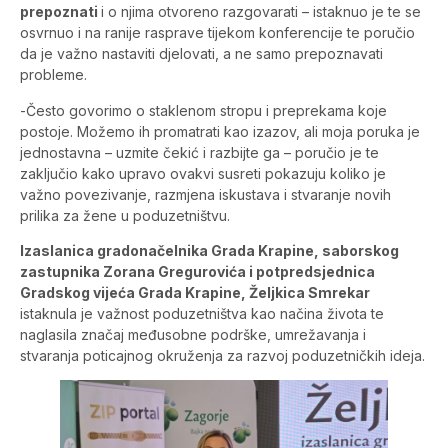
prepoznati
i o njima otvoreno razgovarati – istaknuo je te se
osvrnuo i na ranije rasprave tijekom konferencije te poručio
da je važno nastaviti djelovati, a ne samo prepoznavati
probleme.
-Često govorimo o staklenom stropu i preprekama koje
postoje. Možemo ih promatrati kao izazov, ali moja poruka je
jednostavna – uzmite čekić i razbijte ga – poručio je te
zaključio kako upravo ovakvi susreti pokazuju koliko je
važno povezivanje, razmjena iskustava i stvaranje novih
prilika za žene u poduzetništvu.
Izaslanica gradonačelnika Grada Krapine, saborskog
zastupnika Zorana Gregurovića i potpredsjednica
Gradskog vijeća Grada Krapine, Željkica Smrekar
istaknula je važnost poduzetništva kao načina života te
naglasila značaj međusobne podrške, umrežavanja i
stvaranja poticajnog okruženja za razvoj poduzetničkih ideja.