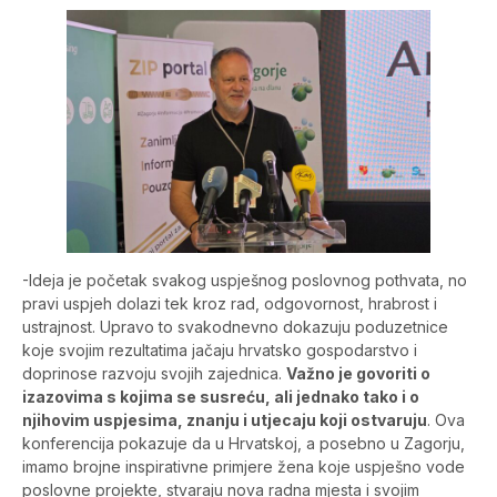
-Ideja je početak svakog uspješnog poslovnog pothvata, no
pravi uspjeh dolazi tek kroz rad, odgovornost, hrabrost i
ustrajnost. Upravo to svakodnevno dokazuju poduzetnice
koje svojim rezultatima jačaju hrvatsko gospodarstvo i
doprinose razvoju svojih zajednica.
Važno je govoriti o
izazovima s kojima se susreću, ali jednako tako i o
njihovim uspjesima, znanju i utjecaju koji ostvaruju
. Ova
konferencija pokazuje da u Hrvatskoj, a posebno u Zagorju,
imamo brojne inspirativne primjere žena koje uspješno vode
poslovne projekte, stvaraju nova radna mjesta i svojim