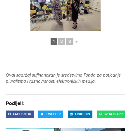
1
2
3
►
Ovaj sadržaj sufinanciran je sredstvima Fonda za poticanje
pluralizma i raznovrsnosti elektroničkih medija.
Podijeli:
FACEBOOK
TWITTER
LINKEDIN
WHATSAPP