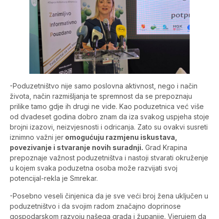
-Poduzetništvo nije samo poslovna aktivnost, nego i način
života, način razmišljanja te spremnost da se prepoznaju
prilike tamo gdje ih drugi ne vide. Kao poduzetnica već više
od dvadeset godina dobro znam da iza svakog uspjeha stoje
brojni izazovi, neizvjesnosti i odricanja. Zato su ovakvi susreti
iznimno važni jer
omogućuju razmjenu iskustava,
povezivanje i stvaranje novih suradnji.
Grad Krapina
prepoznaje važnost poduzetništva i nastoji stvarati okruženje
u kojem svaka poduzetna osoba može razvijati svoj
potencijal-rekla je Smrekar.
-Posebno veseli činjenica da je sve veći broj žena uključen u
poduzetništvo i da svojim radom značajno doprinose
gospodarskom razvoju našega grada i županije. Vjerujem da