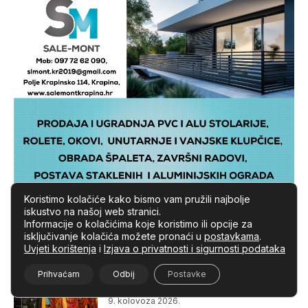
Koristimo kolačiće kako bismo vam pružili najbolje
iskustvo na našoj web stranici.
Informacije o kolačićima koje koristimo ili opcije za
Posljednje vijesti
isključivanje kolačića možete pronaći u
postavkama
.
Uvjeti korištenja
i
Izjava o privatnosti i sigurnosti podataka
SVIJET ČUVA GLASOVE PRVIH NARODA
Međunarodni dan autohtonih naroda
Prihvaćam
Odbij
Postavke
svijeta ističe važnost tradicije i identiteta
9. kolovoza 2026.