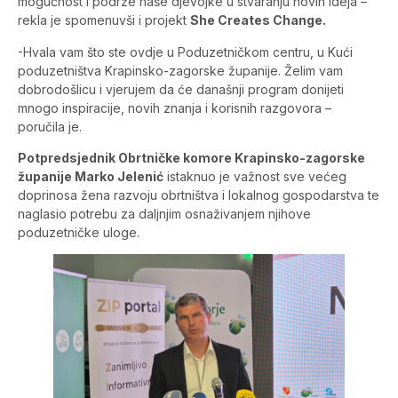
mogućnost i podrže naše djevojke u stvaranju novih ideja –
rekla je spomenuvši i projekt
She Creates Change.
-Hvala vam što ste ovdje u Poduzetničkom centru, u Kući
poduzetništva Krapinsko-zagorske županije. Želim vam
dobrodošlicu i vjerujem da će današnji program donijeti
mnogo inspiracije, novih znanja i korisnih razgovora –
poručila je.
Potpredsjednik Obrtničke komore Krapinsko-zagorske
županije Marko Jelenić
istaknuo je važnost sve većeg
doprinosa žena razvoju obrtništva i lokalnog gospodarstva te
naglasio potrebu za daljnjim osnaživanjem njihove
poduzetničke uloge.