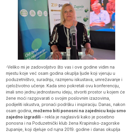
-Veliko mi je zadovoljstvo što vas i ove godine vidim na
mjestu koje već osam godina okuplja ljude koji vjeruju u
poduzetništvo, suradnju, razmjenu iskustava, umrežavanje i
cjeloživotno učenje. Kada smo pokretali ovu konferenciju,
imali smo jednu jednostavnu ideju, stvoriti prostor u kojem će
žene moći razgovarati o svojim poslovnim izazovima,
podijeliti iskustva, pronaći podršku i inspiraciju. Danas, nakon
osam godina,
možemo biti ponosni na zajednicu koju smo
zajedno izgradili
– rekla je naglasivši kako je posebno
ponosna i na Poduzetnički klub žena Krapinsko-zagorske
županije, koji djeluje od rujna 2019. godine i danas okuplja