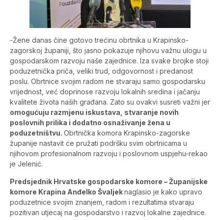
-Žene danas čine gotovo trećinu obrtnika u Krapinsko-
zagorskoj županiji, što jasno pokazuje njihovu važnu ulogu u
gospodarskom razvoju naše zajednice. Iza svake brojke stoji
poduzetnička priča, veliki trud, odgovornost i predanost
poslu. Obrtnice svojim radom ne stvaraju samo gospodarsku
vrijednost, već doprinose razvoju lokalnih sredina i jačanju
kvalitete života naših građana. Zato su ovakvi susreti važni jer
omogućuju razmjenu iskustava, stvaranje novih
poslovnih prilika i dodatno osnaživanje žena u
poduzetništvu.
Obrtnička komora Krapinsko-zagorske
županije nastavit će pružati podršku svim obrtnicama u
njihovom profesionalnom razvoju i poslovnom uspjehu-rekao
je Jelenić.
Predsjednik Hrvatske gospodarske komore – Županijske
komore Krapina Anđelko Švaljek
naglasio je kako upravo
poduzetnice svojim znanjem, radom i rezultatima stvaraju
pozitivan utjecaj na gospodarstvo i razvoj lokalne zajednice.