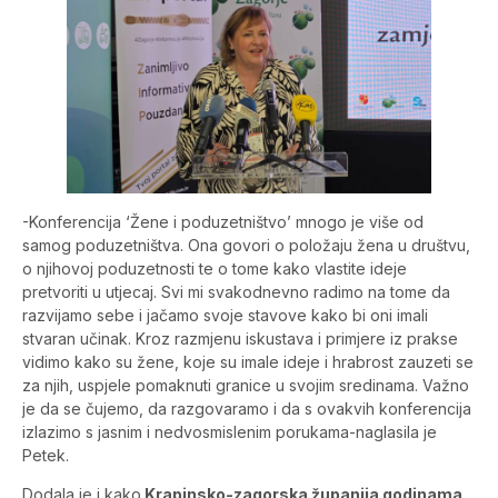
-Konferencija ‘Žene i poduzetništvo’ mnogo je više od
samog poduzetništva. Ona govori o položaju žena u društvu,
o njihovoj poduzetnosti te o tome kako vlastite ideje
pretvoriti u utjecaj. Svi mi svakodnevno radimo na tome da
razvijamo sebe i jačamo svoje stavove kako bi oni imali
stvaran učinak. Kroz razmjenu iskustava i primjere iz prakse
vidimo kako su žene, koje su imale ideje i hrabrost zauzeti se
za njih, uspjele pomaknuti granice u svojim sredinama. Važno
je da se čujemo, da razgovaramo i da s ovakvih konferencija
izlazimo s jasnim i nedvosmislenim porukama-naglasila je
Petek.
Dodala je i kako
Krapinsko-zagorska županija godinama