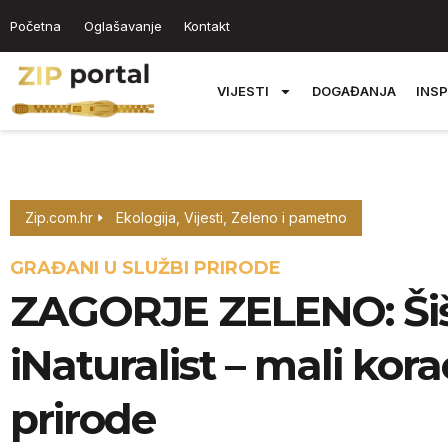
Početna
Oglašavanje
Kontakt
VIJESTI
DOGAĐANJA
INSP
Zip.com.hr
Ekologija
,
Vijesti
,
Zeleno i pametno
GRAĐANI U SLUŽBI PRIRODE
ZAGORJE ZELENO: Šišm
iNaturalist – mali kor
prirode