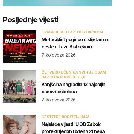
Posljednje vijesti
TRAGEDIJA U LAZU BISTRIČKOM
Motociklist poginuo u slijetanju s
ceste u Lazu Bistričkom
7. kolovoza 2026.
ČETVERO UČENIKA SVIH JE OSAM
RAZREDA PROŠLO S 5,0
Konjščina nagradila 13 najboljih
osnovnoškolaca
7. kolovoza 2026.
ČESTITKE RODITELJIMA!
Najslađe vijesti! U OB Zabok
protekli tjedan rođena 21 beba