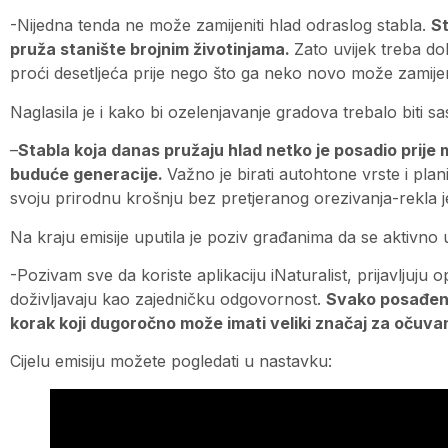
-Nijedna tenda ne može zamijeniti hlad odraslog stabla.
St
pruža stanište brojnim životinjama.
Zato uvijek treba dob
proći desetljeća prije nego što ga neko novo može zamijen
Naglasila je i kako bi ozelenjavanje gradova trebalo biti s
–
Stabla koja danas pružaju hlad netko je posadio prije
buduće generacije.
Važno je birati autohtone vrste i plan
svoju prirodnu krošnju bez pretjeranog orezivanja-rekla j
Na kraju emisije uputila je poziv građanima da se aktivno 
-Pozivam sve da koriste aplikaciju iNaturalist, prijavljuju 
doživljavaju kao zajedničku odgovornost.
Svako posađeno
korak koji dugoročno može imati veliki značaj za očuvan
Cijelu emisiju možete pogledati u nastavku: