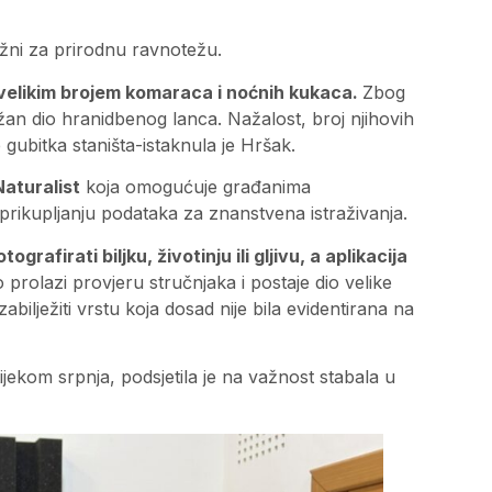
ažni za prirodnu ravnotežu.
 se velikim brojem komaraca i noćnih kukaca.
Zbog
žan dio hranidbenog lanca. Nažalost, broj njihovih
 gubitka staništa-istaknula je Hršak.
Naturalist
koja omogućuje građanima
u prikupljanju podataka za znanstvena istraživanja.
tografirati biljku, životinju ili gljivu, a aplikacija
 prolazi provjeru stručnjaka i postaje dio velike
lježiti vrstu koja dosad nije bila evidentirana na
ijekom srpnja, podsjetila je na važnost stabala u