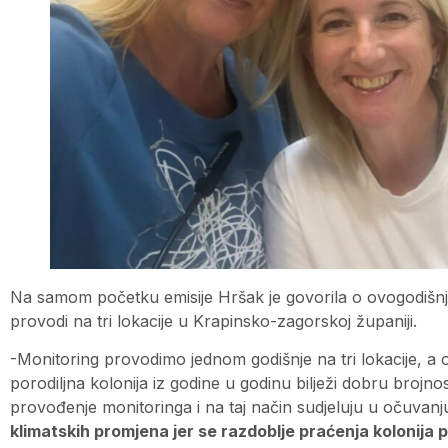
Na samom početku emisije Hršak je govorila o ovogodišnjem
provodi na tri lokacije u Krapinsko-zagorskoj županiji.
-Monitoring provodimo jednom godišnje na tri lokacije, a ov
porodiljna kolonija iz godine u godinu bilježi dobru broj
provođenje monitoringa i na taj način sudjeluju u očuvanj
klimatskih promjena jer se razdoblje praćenja kolonija 