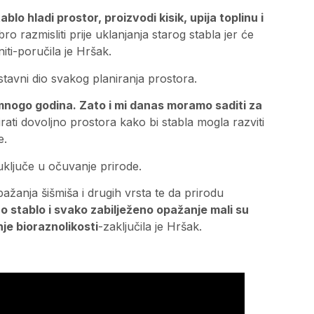
ablo hladi prostor, proizvodi kisik, upija toplinu i
ro razmisliti prije uklanjanja starog stabla jer će
iti-poručila je Hršak.
astavni dio svakog planiranja prostora.
 mnogo godina. Zato i mi danas moramo saditi za
irati dovoljno prostora kako bi stabla mogla razviti
e.
uključe u očuvanje prirode.
opažanja šišmiša i drugih vrsta te da prirodu
 stablo i svako zabilježeno opažanje mali su
je bioraznolikosti
-zaključila je Hršak.