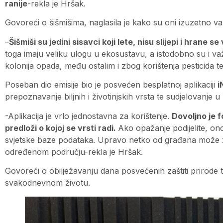
ranije
-rekla je Hršak.
Govoreći o šišmišima, naglasila je kako su oni izuzetno v
–
Šišmiši su jedini sisavci koji lete, nisu slijepi i hrane
toga imaju veliku ulogu u ekosustavu, a istodobno su i va
kolonija opada, među ostalim i zbog korištenja pesticida te
Poseban dio emisije bio je posvećen besplatnoj aplikaciji
i
prepoznavanje biljnih i životinjskih vrsta te sudjelovanje 
-Aplikacija je vrlo jednostavna za korištenje.
Dovoljno je fo
predloži o kojoj se vrsti radi.
Ako opažanje podijelite, ono
svjetske baze podataka. Upravo netko od građana može zabi
određenom području-rekla je Hršak.
Govoreći o obilježavanju dana posvećenih zaštiti prirode t
svakodnevnom životu.