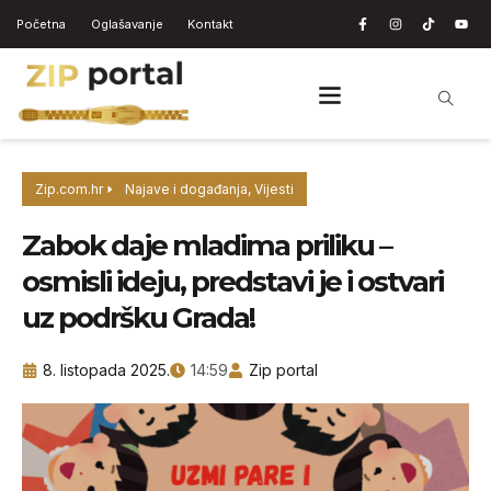
Početna
Oglašavanje
Kontakt
Zip.com.hr
Najave i događanja
,
Vijesti
Zabok daje mladima priliku –
osmisli ideju, predstavi je i ostvari
uz podršku Grada!
8. listopada 2025.
14:59
Zip portal