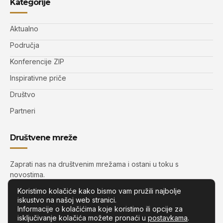
Kategorije
Aktualno
Područja
Konferencije ZIP
Inspirativne priče
Društvo
Partneri
Društvene mreže
Zaprati nas na društvenim mrežama i ostani u toku s
novostima.
Koristimo kolačiće kako bismo vam pružili najbolje
iskustvo na našoj web stranici.
Informacije o kolačićima koje koristimo ili opcije za
isključivanje kolačića možete pronaći u
postavkama
.