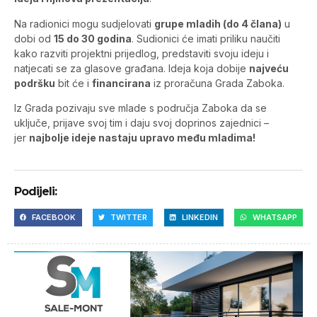
Na radionici mogu sudjelovati
grupe mladih (do 4 člana)
u
dobi od
15 do 30 godina
. Sudionici će imati priliku naučiti
kako razviti projektni prijedlog, predstaviti svoju ideju i
natjecati se za glasove građana. Ideja koja dobije
najveću
podršku
bit će i
financirana
iz proračuna Grada Zaboka.
Iz Grada pozivaju sve mlade s područja Zaboka da se
uključe, prijave svoj tim i daju svoj doprinos zajednici –
jer
najbolje ideje nastaju upravo među mladima!
Podijeli:
FACEBOOK
TWITTER
LINKEDIN
WHATSAPP