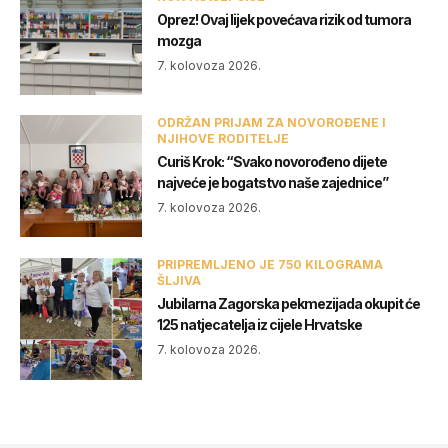
Oprez! Ovaj lijek povećava rizik od tumora
mozga
7. kolovoza 2026.
ODRŽAN PRIJAM ZA NOVOROĐENE I
NJIHOVE RODITELJE
Curiš Krok: “Svako novorođeno dijete
najveće je bogatstvo naše zajednice”
7. kolovoza 2026.
PRIPREMLJENO JE 750 KILOGRAMA
ŠLJIVA
Jubilarna Zagorska pekmezijada okupit će
125 natjecatelja iz cijele Hrvatske
7. kolovoza 2026.