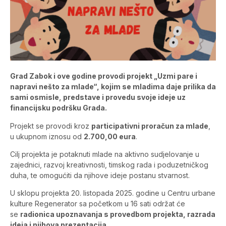
Grad Zabok i ove godine provodi projekt „Uzmi pare i
napravi nešto za mlade“, kojim se mladima daje prilika da
sami osmisle, predstave i provedu svoje ideje uz
financijsku podršku Grada.
Projekt se provodi kroz
participativni proračun za mlade
,
u ukupnom iznosu od
2.700,00 eura
.
Cilj projekta je potaknuti mlade na aktivno sudjelovanje u
zajednici, razvoj kreativnosti, timskog rada i poduzetničkog
duha, te omogućiti da njihove ideje postanu stvarnost.
U sklopu projekta 20. listopada 2025. godine u Centru urbane
kulture Regenerator sa početkom u 16 sati održat će
se
radionica upoznavanja s provedbom projekta, razrada
ideja i njihova prezentacija
.