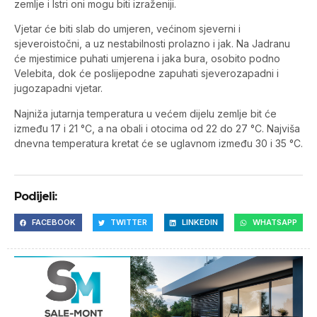
zemlje i Istri oni mogu biti izraženiji.
Vjetar će biti slab do umjeren, većinom sjeverni i
sjeveroistočni, a uz nestabilnosti prolazno i jak. Na Jadranu
će mjestimice puhati umjerena i jaka bura, osobito podno
Velebita, dok će poslijepodne zapuhati sjeverozapadni i
jugozapadni vjetar.
Najniža jutarnja temperatura u većem dijelu zemlje bit će
između 17 i 21 °C, a na obali i otocima od 22 do 27 °C. Najviša
dnevna temperatura kretat će se uglavnom između 30 i 35 °C.
Podijeli:
FACEBOOK
TWITTER
LINKEDIN
WHATSAPP