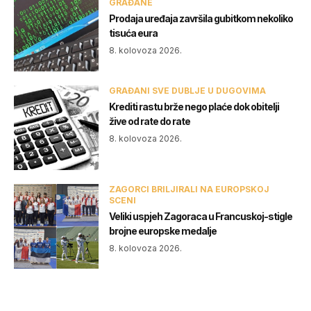
GRAĐANE
Prodaja uređaja završila gubitkom nekoliko
tisuća eura
8. kolovoza 2026.
GRAĐANI SVE DUBLJE U DUGOVIMA
Krediti rastu brže nego plaće dok obitelji
žive od rate do rate
8. kolovoza 2026.
ZAGORCI BRILJIRALI NA EUROPSKOJ
SCENI
Veliki uspjeh Zagoraca u Francuskoj-stigle
brojne europske medalje
8. kolovoza 2026.