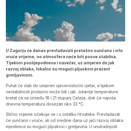
U Zagorju će danas prevladavati pretežno sunčano i vrlo
vruće vrijeme, no atmosfera neće biti posve stabilna.
Tijekom poslijepodneva i navečer, uz umjeren do jak
razvoj oblaka, lokalno su mogući pljuskovi praćeni
grmljavinom.
Puhat će slab do umjeren sjeveroistočni vjetar, a tijekom
nestabilnosti prolazno može biti i jak. Jutarnje temperature
kretat će se između 18 i 21 stupanj Celzija, dok će najviša
dnevna temperatura dosezati oko 33 °C.
Slično vrijeme očekuje se i u ostatku Hrvatske. Prevladavat
će sunčano i vruće, ali od sredine dana uz jači razvoj oblaka
mjestimice su mogući pljuskovi i grmljavina. U unutrašnjosti