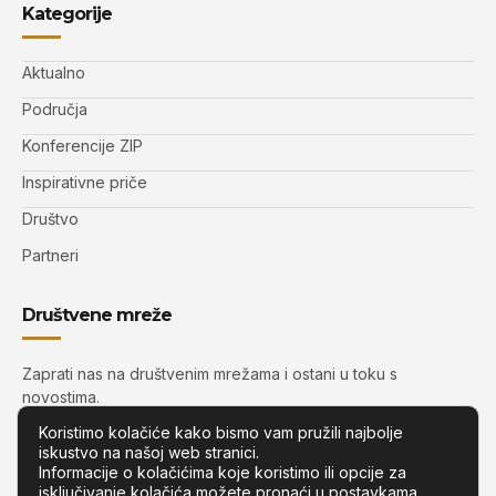
Kategorije
Aktualno
Područja
Konferencije ZIP
Inspirativne priče
Društvo
Partneri
Društvene mreže
Zaprati nas na društvenim mrežama i ostani u toku s
novostima.
Koristimo kolačiće kako bismo vam pružili najbolje
iskustvo na našoj web stranici.
Informacije o kolačićima koje koristimo ili opcije za
isključivanje kolačića možete pronaći u
postavkama
.