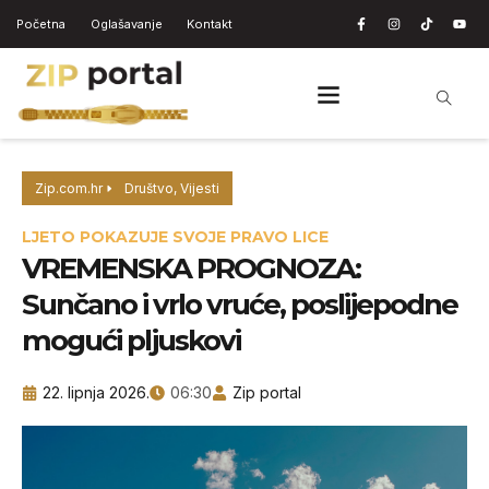
Početna
Oglašavanje
Kontakt
Zip.com.hr
Društvo
,
Vijesti
LJETO POKAZUJE SVOJE PRAVO LICE
VREMENSKA PROGNOZA:
Sunčano i vrlo vruće, poslijepodne
mogući pljuskovi
22. lipnja 2026.
06:30
Zip portal