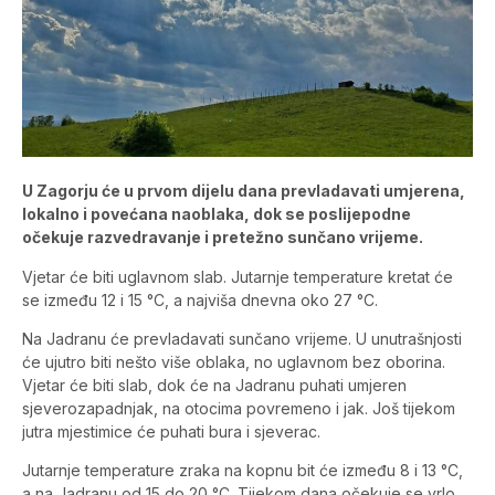
U Zagorju će u prvom dijelu dana prevladavati umjerena,
lokalno i povećana naoblaka, dok se poslijepodne
očekuje razvedravanje i pretežno sunčano vrijeme.
Vjetar će biti uglavnom slab. Jutarnje temperature kretat će
se između 12 i 15 °C, a najviša dnevna oko 27 °C.
Na Jadranu će prevladavati sunčano vrijeme. U unutrašnjosti
će ujutro biti nešto više oblaka, no uglavnom bez oborina.
Vjetar će biti slab, dok će na Jadranu puhati umjeren
sjeverozapadnjak, na otocima povremeno i jak. Još tijekom
jutra mjestimice će puhati bura i sjeverac.
Jutarnje temperature zraka na kopnu bit će između 8 i 13 °C,
a na Jadranu od 15 do 20 °C. Tijekom dana očekuje se vrlo