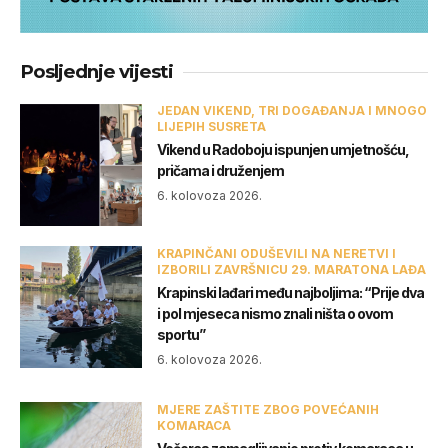
Posljednje vijesti
JEDAN VIKEND, TRI DOGAĐANJA I MNOGO
LIJEPIH SUSRETA
Vikend u Radoboju ispunjen umjetnošću,
pričama i druženjem
6. kolovoza 2026.
KRAPINČANI ODUŠEVILI NA NERETVI I
IZBORILI ZAVRŠNICU 29. MARATONA LAĐA
Krapinski lađari među najboljima: “Prije dva
i pol mjeseca nismo znali ništa o ovom
sportu”
6. kolovoza 2026.
MJERE ZAŠTITE ZBOG POVEĆANIH
KOMARACA