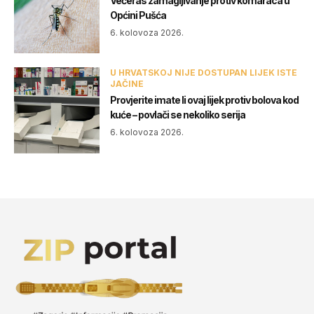
Večeras zamagljivanje protiv komaraca u
Općini Pušća
6. kolovoza 2026.
U HRVATSKOJ NIJE DOSTUPAN LIJEK ISTE
JAČINE
Provjerite imate li ovaj lijek protiv bolova kod
kuće – povlači se nekoliko serija
6. kolovoza 2026.