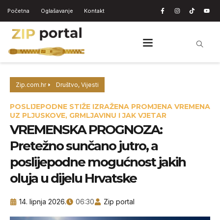
Početna
Oglašavanje
Kontakt
Zip.com.hr
Društvo
,
Vijesti
POSLIJEPODNE STIŽE IZRAŽENA PROMJENA VREMENA
UZ PLJUSKOVE, GRMLJAVINU I JAK VJETAR
VREMENSKA PROGNOZA:
Pretežno sunčano jutro, a
poslijepodne mogućnost jakih
oluja u dijelu Hrvatske
14. lipnja 2026.
06:30
Zip portal