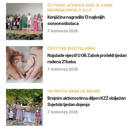
ČETVERO UČENIKA SVIH JE OSAM
RAZREDA PROŠLO S 5,0
Konjščina nagradila 13 najboljih
osnovnoškolaca
7. kolovoza 2026.
ČESTITKE RODITELJIMA!
Najslađe vijesti! U OB Zabok protekli tjedan
rođena 21 beba
7. kolovoza 2026.
OD PRVOG DANA UZ MAJKE
Brojnim aktivnostima diljem KZŽ obilježen
Svjetski tjedan dojenja
7. kolovoza 2026.