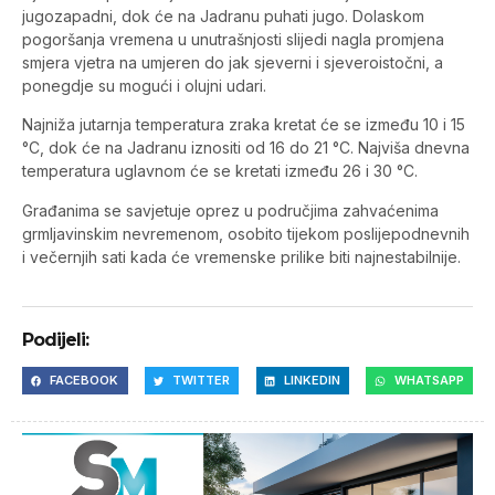
jugozapadni, dok će na Jadranu puhati jugo. Dolaskom
pogoršanja vremena u unutrašnjosti slijedi nagla promjena
smjera vjetra na umjeren do jak sjeverni i sjeveroistočni, a
ponegdje su mogući i olujni udari.
Najniža jutarnja temperatura zraka kretat će se između 10 i 15
°C, dok će na Jadranu iznositi od 16 do 21 °C. Najviša dnevna
temperatura uglavnom će se kretati između 26 i 30 °C.
Građanima se savjetuje oprez u područjima zahvaćenima
grmljavinskim nevremenom, osobito tijekom poslijepodnevnih
i večernjih sati kada će vremenske prilike biti najnestabilnije.
Podijeli:
FACEBOOK
TWITTER
LINKEDIN
WHATSAPP