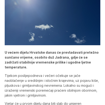
U većem dijelu Hrvatske danas će prevladavati pretežno
sunčano vrijeme, osobito duž Jadrana, gdje će se
zadržati stabilnije vremenske prilike i ugodne ljetne
temperature.
Tijekom poslijepodneva i večeri očekuje se jače
naoblačenje u središnjim i istočnim krajevima, uz pojavu kiše,
pljuskova i grmljavinskog nevremena. Lokalno su mogući i
izraženiji vremenski poremećaji praćeni obilnijom oborinom,
jakim vjetrom i grmljavinom.
Vjetar će u prvom dijelu dana biti slab do umjeren