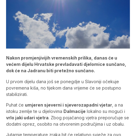
Nakon promjenjivijih vremenskih prilika, danas će u
većem dijelu Hrvatske prevladavati djelomice sunčano,
dok će na Jadranu biti pretežno sunčano.
U prvom dijelu dana još se ponegdje u Slavoniji očekuje
povremena kiša, no tijekom dana vrijeme će se postupno
stabilizirati.
Puhat će
umjeren sjeverni i sjeverozapadni vjetar
, a na
istoku zemlje te u dijelovima
Dalmacije
lokalno su mogući i
vrlo jaki udari vjetra
. Zbog pojačanog vjetra preporučuje se
dodatni oprez, osobito na otvorenim područjima i uz obalu.
Jutarnje temperature zraka bit će relativno svježe za ovo