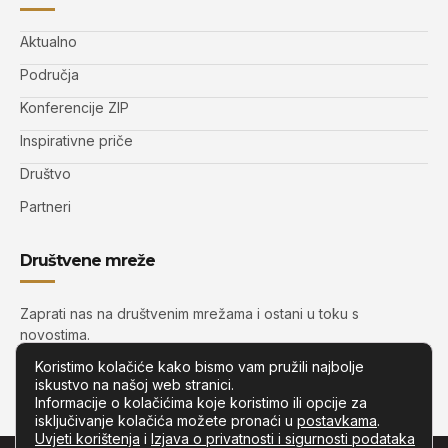
Aktualno
Područja
Konferencije ZIP
Inspirativne priče
Društvo
Partneri
Društvene mreže
Zaprati nas na društvenim mrežama i ostani u toku s
novostima.
Koristimo kolačiće kako bismo vam pružili najbolje
iskustvo na našoj web stranici.
Informacije o kolačićima koje koristimo ili opcije za
isključivanje kolačića možete pronaći u
postavkama
.
Uvjeti korištenja
i
Izjava o privatnosti i sigurnosti podataka