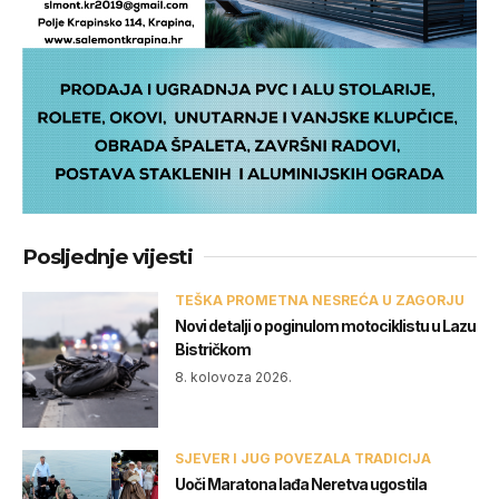
Posljednje vijesti
TEŠKA PROMETNA NESREĆA U ZAGORJU
Novi detalji o poginulom motociklistu u Lazu
Bistričkom
8. kolovoza 2026.
SJEVER I JUG POVEZALA TRADICIJA
Uoči Maratona lađa Neretva ugostila