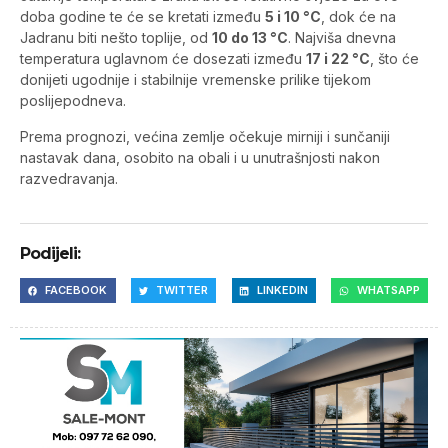
doba godine te će se kretati između
5 i 10 °C
, dok će na
Jadranu biti nešto toplije, od
10 do 13 °C
. Najviša dnevna
temperatura uglavnom će dosezati između
17 i 22 °C
, što će
donijeti ugodnije i stabilnije vremenske prilike tijekom
poslijepodneva.
Prema prognozi, većina zemlje očekuje mirniji i sunčaniji
nastavak dana, osobito na obali i u unutrašnjosti nakon
razvedravanja.
Podijeli:
FACEBOOK
TWITTER
LINKEDIN
WHATSAPP