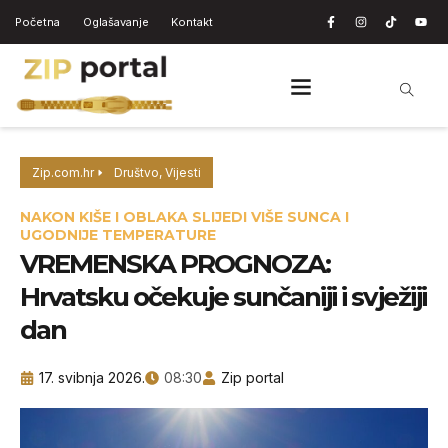
Početna
Oglašavanje
Kontakt
Zip.com.hr
Društvo
,
Vijesti
NAKON KIŠE I OBLAKA SLIJEDI VIŠE SUNCA I
UGODNIJE TEMPERATURE
VREMENSKA PROGNOZA:
Hrvatsku očekuje sunčaniji i svježiji
dan
17. svibnja 2026.
08:30
Zip portal