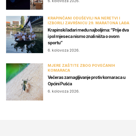
6. kolovoza 2026.
KRAPINČANI ODUŠEVILI NA NERETVI I
IZBORILI ZAVRŠNICU 29. MARATONA LAĐA
Krapinski lađari među najboljima: “Prije dva
i pol mjeseca nismo znali ništa o ovom
sportu”
6. kolovoza 2026.
MJERE ZAŠTITE ZBOG POVEĆANIH
KOMARACA
Večeras zamagljivanje protiv komaraca u
Općini Pušća
6. kolovoza 2026.