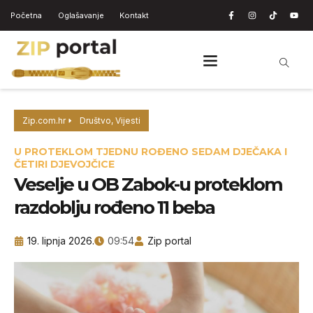
Početna
Oglašavanje
Kontakt
Zip.com.hr
Društvo
,
Vijesti
U PROTEKLOM TJEDNU ROĐENO SEDAM DJEČAKA I
ČETIRI DJEVOJČICE
Veselje u OB Zabok-u proteklom
razdoblju rođeno 11 beba
19. lipnja 2026.
09:54
Zip portal