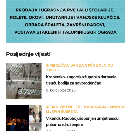
Posljednje vijesti
SIMBOLIČAN DAR ZA OPĆU BOLNICU
ZABOK
Krapinsko-zagorska županija darovala
tisuću bodija za novorođenčad
6. kolovoza 2026.
JEDAN VIKEND, TRI DOGAĐANJA I MNOGO
LIJEPIH SUSRETA
Vikend u Radoboju ispunjen umjetnošću,
pričama i druženjem