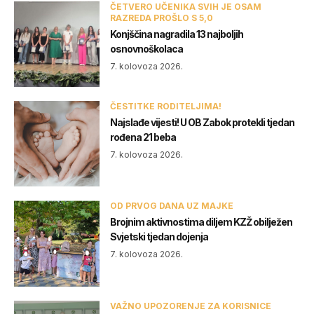
ČETVERO UČENIKA SVIH JE OSAM
RAZREDA PROŠLO S 5,0
Konjščina nagradila 13 najboljih
osnovnoškolaca
7. kolovoza 2026.
ČESTITKE RODITELJIMA!
Najslađe vijesti! U OB Zabok protekli tjedan
rođena 21 beba
7. kolovoza 2026.
OD PRVOG DANA UZ MAJKE
Brojnim aktivnostima diljem KZŽ obilježen
Svjetski tjedan dojenja
7. kolovoza 2026.
VAŽNO UPOZORENJE ZA KORISNICE