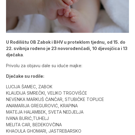
U Rodilištu OB Zabok i BHV u proteklom tjednu, od 15. do
22. svibnja rođeno je 23 novorođenčadi, 10 djevojčica i 13
dječaka
.
Privolu za objavu dale su iduće majke:
Dječake su rodile:
LUCIJA ŠAMEC, ZABOK
KLAUDIJA SMREČKI, VELIKO TRGOVIŠĆE
NEVENKA MARKUŠ ČANČAR, STUBIČKE TOPLICE
ANAMARIJA GREGUROVIĆ, KRAPINA
MATEJA HALAMBEK, SVETA NEDJELJA
IVANA BURIĆ,TUHELJ
MELITA CAR, BEDEKOVČINA
KHAOULA GHOMARI, JASTREBARSKO