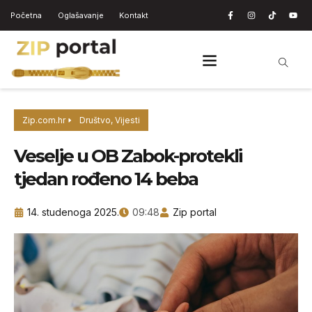
Početna
Oglašavanje
Kontakt
Zip.com.hr
Društvo
,
Vijesti
Veselje u OB Zabok-protekli
tjedan rođeno 14 beba
14. studenoga 2025.
09:48
Zip portal