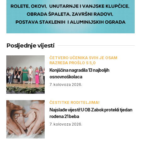
Posljednje vijesti
ČETVERO UČENIKA SVIH JE OSAM
RAZREDA PROŠLO S 5,0
Konjščina nagradila 13 najboljih
osnovnoškolaca
7. kolovoza 2026.
ČESTITKE RODITELJIMA!
Najslađe vijesti! U OB Zabok protekli tjedan
rođena 21 beba
7. kolovoza 2026.