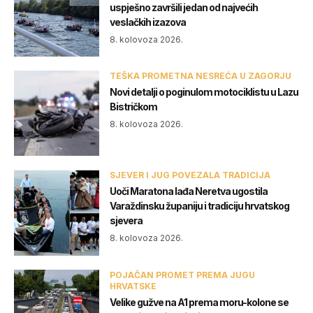
uspješno završili jedan od najvećih
veslačkih izazova
8. kolovoza 2026.
TEŠKA PROMETNA NESREĆA U ZAGORJU
Novi detalji o poginulom motociklistu u Lazu
Bistričkom
8. kolovoza 2026.
SJEVER I JUG POVEZALA TRADICIJA
Uoči Maratona lađa Neretva ugostila
Varaždinsku županiju i tradiciju hrvatskog
sjevera
8. kolovoza 2026.
POJAČAN PROMET PREMA JUGU
HRVATSKE
Velike gužve na A1 prema moru-kolone se