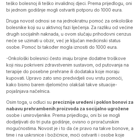
teško bolesnoj ili teško invalidnoj djeci. Prema prijedlogu, oni
bi jednom godišnje mogli ostvariti potporu do 1000 eura.
Druga novost odnosi se na jednokratnu pomoć za onkološke
bolesnike koji su u aktivnoj fazi liječenja. Za razliku od većine
drugih socijalnih naknada, u ovom slučaju prihodovni cenzus
neće se uzimati u obzir, već je ključan medicinski status
osobe. Pomoć bi također mogla iznositi do 1000 eura.
-Onkološki bolesnici često imaju brojne dodatne troškove
koji nisu pokriveni zdravstvenim sustavom, od putovanja na
terapije do posebne prehrane ili dodataka koje moraju
kupovati. Upravo zato smo predvidjeli ovu vrstu pomoći,
kako bismo barem djelomično olakšali takve situacije-
pojašnjava načelnica.
Osim toga, u odluci su
preciznije uređeni i poklon bonovi za
nabavu prehrambenih proizvoda za socijalno ugrožene
osobe i umirovljenike. Prema prijedlogu, oni bi se mogli
dodjeljivati do tri puta godišnje, ovisno o proračunskim
mogućnostima. Novost je i to da će pravo na takve bonove, a
time i na uskrsnice i božićnice, moći ostvariti i osobe koje