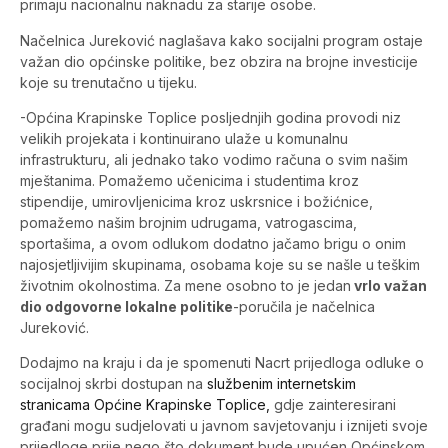
primaju nacionalnu naknadu za starije osobe.
Načelnica Jureković naglašava kako socijalni program ostaje
važan dio općinske politike, bez obzira na brojne investicije
koje su trenutačno u tijeku.
-Općina Krapinske Toplice posljednjih godina provodi niz
velikih projekata i kontinuirano ulaže u komunalnu
infrastrukturu, ali jednako tako vodimo računa o svim našim
mještanima. Pomažemo učenicima i studentima kroz
stipendije, umirovljenicima kroz uskrsnice i božićnice,
pomažemo našim brojnim udrugama, vatrogascima,
sportašima, a ovom odlukom dodatno jačamo brigu o onim
najosjetljivijim skupinama, osobama koje su se našle u teškim
životnim okolnostima. Za mene osobno to je jedan
vrlo važan
dio odgovorne lokalne politike
-poručila je načelnica
Jureković.
Dodajmo na kraju i da je spomenuti Nacrt prijedloga odluke o
socijalnoj skrbi dostupan na
službenim internetskim
stranicama Općine Krapinske Toplice,
gdje zainteresirani
građani mogu sudjelovati u javnom savjetovanju i iznijeti svoje
prijedloge prije nego što dokument bude upućen Općinskom