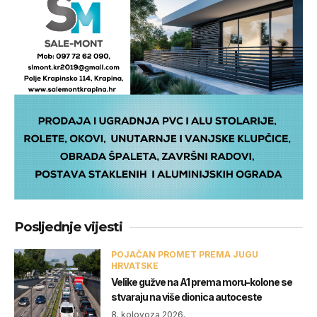
Posljednje vijesti
POJAČAN PROMET PREMA JUGU
HRVATSKE
Velike gužve na A1 prema moru-kolone se
stvaraju na više dionica autoceste
8. kolovoza 2026.