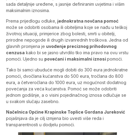
sada detaljnije uređene, s jasnije definiranim uvjetima i višim
maksimalnim iznosima.
Prema prijedlogu odluke,
jednokratna novčana pomoć
može se odobriti osobama ili obiteljima koje se nađu u teškoj
životnoj situaciji, primjerice zbog bolesti, smrti u obitelji,
prirodne nepogode ili drugih izvanrednih troškova. Jedna od
glavnih promjena je
uvođenje preciznog prihodovnog
cenzusa
kako bi se jasno utvrdilo tko ima pravo na ovu vrstu
pomoći. Ujedno su
povećani i maksimalni iznosi
pomoći.
Tako bi samci ubuduće mogli dobiti do 300 eura jednokratne
pomoći, dvočlana kućanstva do 500 eura, tročlana do 800
eura, a četveročlana do 1000 eura, uz mogućnost dodatnog
povećanja za veća kućanstva. Pomoć se može odobriti
jednom godišnje, a o visini pojedinačnog iznosa odlučuje se
u svakom slučaju zasebno.
Načelnica Općine Krapinske Toplice Gordana Jureković
pojašnjava da je cilj izmjena bio uvesti više reda i
transparentnosti u dodjelu pomoći.