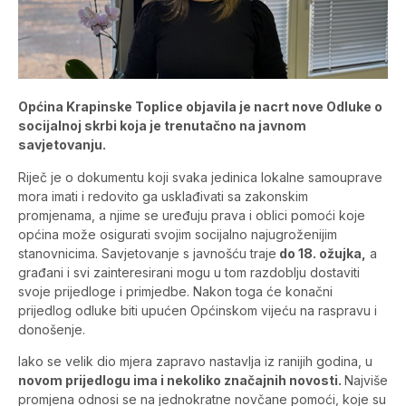
Općina Krapinske Toplice objavila je nacrt nove Odluke o
socijalnoj skrbi koja je trenutačno na javnom
savjetovanju.
Riječ je o dokumentu koji svaka jedinica lokalne samouprave
mora imati i redovito ga usklađivati sa zakonskim
promjenama, a njime se uređuju prava i oblici pomoći koje
općina može osigurati svojim socijalno najugroženijim
stanovnicima. Savjetovanje s javnošću traje
do 18. ožujka,
a
građani i svi zainteresirani mogu u tom razdoblju dostaviti
svoje prijedloge i primjedbe. Nakon toga će konačni
prijedlog odluke biti upućen Općinskom vijeću na raspravu i
donošenje.
Iako se velik dio mjera zapravo nastavlja iz ranijih godina, u
novom prijedlogu ima i nekoliko značajnih novosti.
Najviše
promjena odnosi se na jednokratne novčane pomoći, koje su