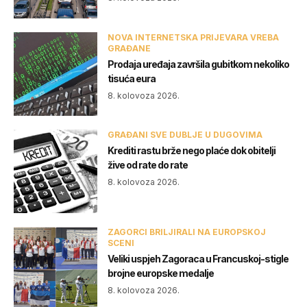
NOVA INTERNETSKA PRIJEVARA VREBA
GRAĐANE
Prodaja uređaja završila gubitkom nekoliko
tisuća eura
8. kolovoza 2026.
GRAĐANI SVE DUBLJE U DUGOVIMA
Krediti rastu brže nego plaće dok obitelji
žive od rate do rate
8. kolovoza 2026.
ZAGORCI BRILJIRALI NA EUROPSKOJ
SCENI
Veliki uspjeh Zagoraca u Francuskoj-stigle
brojne europske medalje
8. kolovoza 2026.