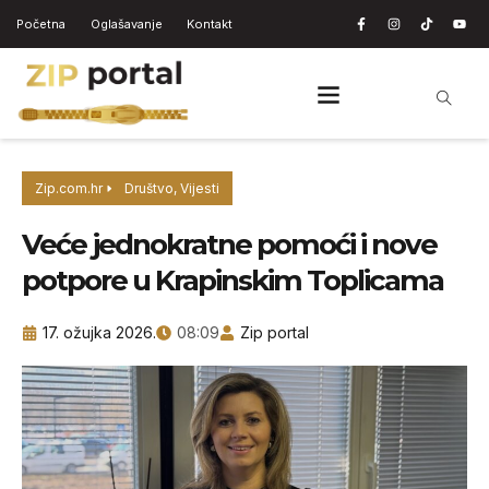
Početna
Oglašavanje
Kontakt
Zip.com.hr
Društvo
,
Vijesti
Veće jednokratne pomoći i nove
potpore u Krapinskim Toplicama
17. ožujka 2026.
08:09
Zip portal