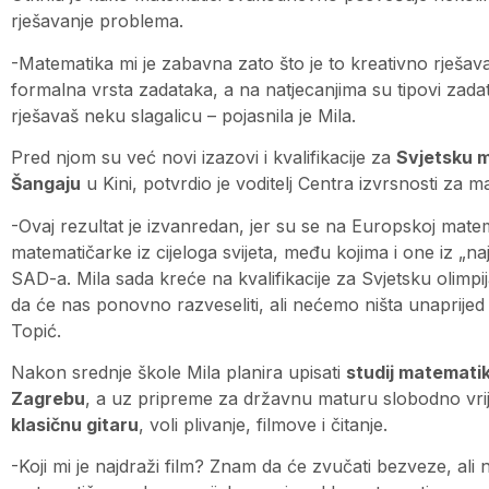
rješavanje problema.
-Matematika mi je zabavna zato što je to kreativno rješava
formalna vrsta zadataka, a na natjecanjima su tipovi zada
rješavaš neku slagalicu – pojasnila je Mila.
Pred njom su već novi izazovi i kvalifikacije za
Svjetsku m
Šangaju
u Kini, potvrdio je voditelj Centra izvrsnosti za 
-Ovaj rezultat je izvanredan, jer su se na Europskoj matem
matematičarke iz cijeloga svijeta, među kojima i one iz „naj
SAD-a. Mila sada kreće na kvalifikacije za Svjetsku olimp
da će nas ponovno razveseliti, ali nećemo ništa unaprijed 
Topić.
Nakon srednje škole Mila planira upisati
studij matemati
Zagrebu
, a uz pripreme za državnu maturu slobodno vrije
klasičnu gitaru
, voli plivanje, filmove i čitanje.
-Koji mi je najdraži film? Znam da će zvučati bezveze, ali n