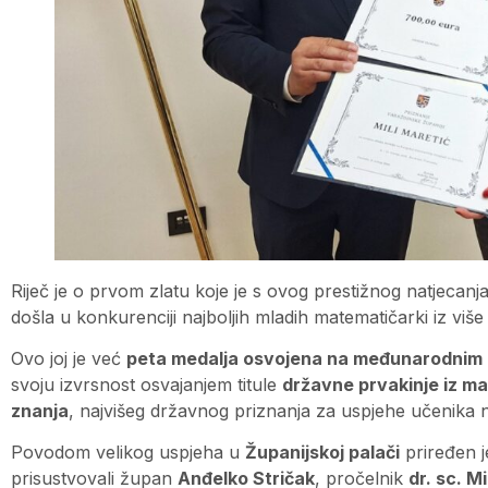
Riječ je o prvom zlatu koje je s ovog prestižnog natjecanj
došla u konkurenciji najboljih mladih matematičarki iz viš
Ovo joj je već
peta medalja osvojena na međunarodnim 
svoju izvrsnost osvajanjem titule
državne prvakinje iz m
znanja
, najvišeg državnog priznanja za uspjehe učenika
Povodom velikog uspjeha u
Županijskoj palači
priređen j
prisustvovali župan
Anđelko Stričak
, pročelnik
dr. sc. M