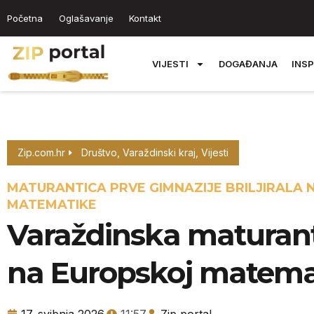
Početna
Oglašavanje
Kontakt
VIJESTI
DOGAĐANJA
INSP
Zip.com.hr
Društvo
,
Varaždinski kraj
,
Vijesti
MATURANTICA PRVE GIMNAZIJE BRILJIRALA
MATEMATIKE
Varaždinska maturanti
na Europskoj matemat