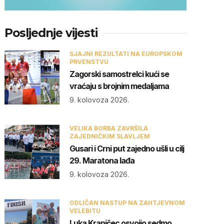
Posljednje vijesti
SJAJNI REZULTATI NA EUROPSKOM
PRVENSTVU
Zagorski samostrelci kući se
vraćaju s brojnim medaljama
9. kolovoza 2026.
VELIKA BORBA ZAVRŠILA
ZAJEDNIČKIM SLAVLJEM
Gusari i Crni put zajedno ušli u cilj
29. Maratona lađa
9. kolovoza 2026.
ODLIČAN NASTUP NA ZAHTJEVNOM
VELEBITU
Luka Kranjčec osvojio sedmo