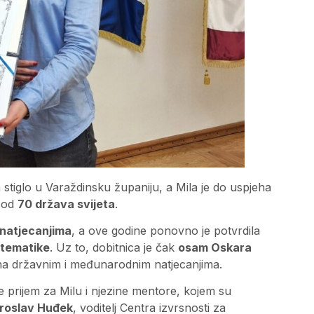
a stiglo u Varaždinsku županiju, a Mila je do uspjeha
e od
70 država svijeta
.
natjecanjima
, a ove godine ponovno je potvrdila
atematike
. Uz to, dobitnica je čak
osam Oskara
 na državnim i međunarodnim natjecanjima.
e prijem za Milu i njezine mentore, kojem su
iroslav Huđek
, voditelj Centra izvrsnosti za