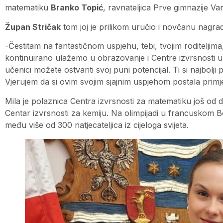
matematiku
Branko Topić
, ravnateljica Prve gimnazije V
Župan Stričak
tom joj je prilikom uručio i novčanu nagr
-Čestitam na fantastičnom uspjehu, tebi, tvojim roditeljim
kontinuirano ulažemo u obrazovanje i Centre izvrsnosti upr
učenici možete ostvariti svoj puni potencijal. Ti si najbolji 
Vjerujem da si ovim svojim sjajnim uspjehom postala primj
Mila je polaznica Centra izvrsnosti za matematiku još od d
Centar izvrsnosti za kemiju. Na olimpijadi u francuskom Bo
među više od 300 natjecateljica iz cijeloga svijeta.