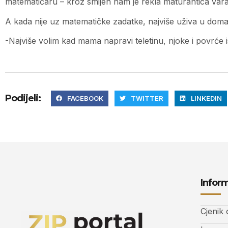
matematičaru – kroz smijeh nam je rekla maturantica vara
A kada nije uz matematičke zadatke, najviše uživa u domać
-Najviše volim kad mama napravi teletinu, njoke i povrće 
Podijeli:
FACEBOOK
TWITTER
LINKEDIN
Inform
Cjenik