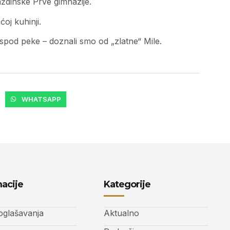
ždinske Prve gimnazije.
oj kuhinji.
ispod peke – doznali smo od „zlatne“ Mile.
WHATSAPP
acije
Kategorije
 oglašavanja
Aktualno