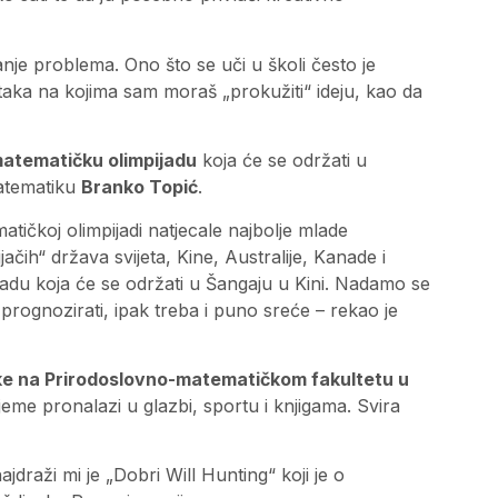
nje problema. Ono što se uči u školi često je
taka na kojima sam moraš „prokužiti“ ideju, kao da
atematičku olimpijadu
koja će se održati u
matematiku
Branko Topić
.
atičkoj olimpijadi natjecale najbolje mlade
jačih“ država svijeta, Kine, Australije, Kanade i
ijadu koja će se održati u Šangaju u Kini. Nadamo se
prognozirati, ipak treba i puno sreće – rekao je
ke na Prirodoslovno-matematičkom fakultetu u
me pronalazi u glazbi, sportu i knjigama. Svira
ajdraži mi je „Dobri Will Hunting“ koji je o