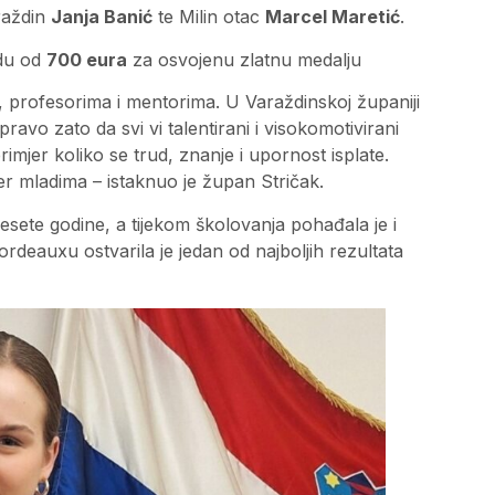
araždin
Janja Banić
te Milin otac
Marcel Maretić
.
adu od
700 eura
za osvojenu zlatnu medalju
a, profesorima i mentorima. U Varaždinskoj županiji
avo zato da svi vi talentirani i visokomotivirani
primjer koliko se trud, znanje i upornost isplate.
er mladima – istaknuo je župan Stričak.
esete godine, a tijekom školovanja pohađala je i
rdeauxu ostvarila je jedan od najboljih rezultata