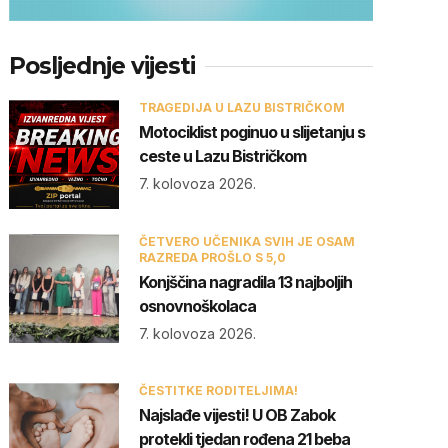
Posljednje vijesti
TRAGEDIJA U LAZU BISTRIČKOM
Motociklist poginuo u slijetanju s
ceste u Lazu Bistričkom
7. kolovoza 2026.
ČETVERO UČENIKA SVIH JE OSAM
RAZREDA PROŠLO S 5,0
Konjščina nagradila 13 najboljih
osnovnoškolaca
7. kolovoza 2026.
ČESTITKE RODITELJIMA!
Najslađe vijesti! U OB Zabok
protekli tjedan rođena 21 beba