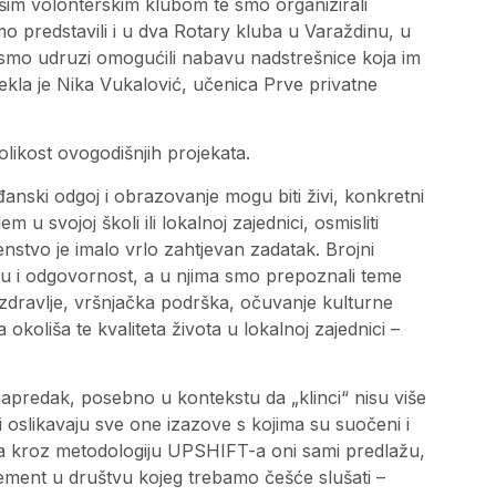
m volonterskim klubom te smo organizirali
mo predstavili i u dva Rotary kluba u Varaždinu, u
u smo udruzi omogućili nabavu nadstrešnice koja im
rekla je Nika Vukalović, učenica Prve privatne
olikost ovogodišnjih projekata.
anski odgoj i obrazovanje mogu biti živi, konkretni
 u svojoj školi ili lokalnoj zajednici, osmisliti
nstvo je imalo vrlo zahtjevan zadatak. Brojni
nju i odgovornost, a u njima smo prepoznali teme
zdravlje, vršnjačka podrška, očuvanje kulturne
a okoliša te kvaliteta života u lokalnoj zajednici –
 napredak, posebno u kontekstu da „klinci“ nisu više
 oslikavaju sve one izazove s kojima su suočeni i
 da kroz metodologiju UPSHIFT-a oni sami predlažu,
lement u društvu kojeg trebamo češće slušati –