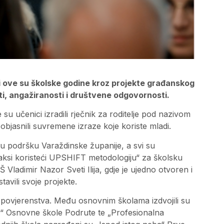
 i ove su školske godine kroz projekte građanskog
ti, angažiranosti i društvene odgovornosti.
e su učenici izradili rječnik za roditelje pod nazivom
objasnili suvremene izraze koje koriste mladi.
ku podršku Varaždinske županije, a svi su
raksi koristeći UPSHIFT metodologiju“ za školsku
Vladimir Nazor Sveti Ilija, gdje je ujedno otvoren i
tavili svoje projekte.
g povjerenstva. Među osnovnim školama izdvojili su
ti?“ Osnovne škole Podrute te „Profesionalna