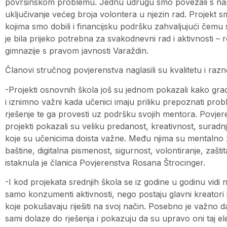
površinskom problemu. Jednu udrugu smo povezali s naši
uključivanje većeg broja volontera u njezin rad. Projekt s
kojima smo dobili i financijsku podršku zahvaljujući čem
je bila prijeko potrebna za svakodnevni rad i aktivnosti – 
gimnazije s pravom javnosti Varaždin.
Članovi stručnog povjerenstva naglasili su kvalitetu i razn
-Projekti osnovnih škola još su jednom pokazali kako građ
i iznimno važni kada učenici imaju priliku prepoznati problem
rješenje te ga provesti uz podršku svojih mentora. Povjere
projekti pokazali su veliku predanost, kreativnost, surad
koje su učenicima doista važne. Među njima su mentalno 
baštine, digitalna pismenost, sigurnost, volontiranje, zaštit
istaknula je članica Povjerenstva Rosana Štrocinger.
-I kod projekata srednjih škola se iz godine u godinu vidi
samo konzumenti aktivnosti, nego postaju glavni kreatori i
koje pokušavaju riješiti na svoj način. Posebno je važno
sami dolaze do rješenja i pokazuju da su upravo oni taj e