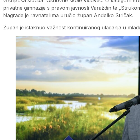
vršnjačka služba“ Osnovne škole Vidovec. U kategoriji sr
privatne gimnazije s pravom javnosti Varaždin te „Strukom
Nagrade je ravnateljima uručio župan Anđelko Stričak.
Župan je istaknuo važnost kontinuiranog ulaganja u mla