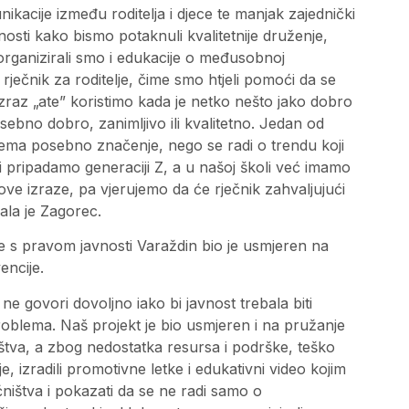
kacije između roditelja i djece te manjak zajednički
osti kako bismo potaknuli kvalitetnije druženje,
 organizirali smo i edukacije o međusobnoj
rječnik za roditelje, čime smo htjeli pomoći da se
zraz „ate” koristimo kada je netko nešto jako dobro
sebno dobro, zanimljivo ili kvalitetno. Jedan od
nema posebno značenje, nego se radi o trendu koji
 pripadamo generaciji Z, a u našoj školi već imamo
ove izraze, pa vjerujemo da će rječnik zahvaljujući
čala je Zagorec.
e s pravom javnosti Varaždin bio je usmjeren na
encije.
ne govori dovoljno iako bi javnost trebala biti
oblema. Naš projekt je bio usmjeren i na pružanje
štva, a zbog nedostatka resursa i podrške, teško
, izradili promotivne letke i edukativni video kojim
ćništva i pokazati da se ne radi samo o