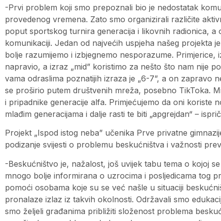
-Prvi problem koji smo prepoznali bio je nedostatak komuni
provedenog vremena. Zato smo organizirali različite aktivn
poput sportskog turnira generacija i likovnih radionica, a
komunikaciji. Jedan od najvećih uspjeha našeg projekta je 
bolje razumijemo i izbjegnemo nesporazume. Primjerice, i
napravio, a izraz „mid” koristimo za nešto što nam nije po
vama odraslima poznatijih izraza je „6-7”, a on zapravo 
se proširio putem društvenih mreža, posebno TikToka. Mi
i pripadnike generacije alfa. Primjećujemo da oni koriste n
mlađim generacijama i dalje rasti te biti „apgrejdan“ – ispri
Projekt „Ispod istog neba” učenika Prve privatne gimnazij
podizanje svijesti o problemu beskućništva i važnosti prev
-Beskućništvo je, nažalost, još uvijek tabu tema o kojoj se 
mnogo bolje informirana o uzrocima i posljedicama tog pr
pomoći osobama koje su se već našle u situaciji beskućni
pronalaze izlaz iz takvih okolnosti. Održavali smo edukacije
smo željeli građanima približiti složenost problema besku