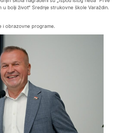
ednjih škola nagrađeni su „Ispod istog neba“ Prve
 u bolji život“ Srednje strukovne škole Varaždin.
de i obrazovne programe.