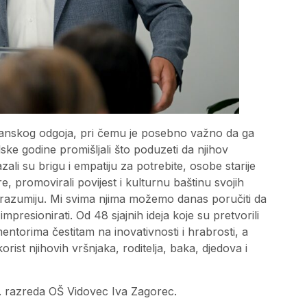
anskog odgoja, pri čemu je posebno važno da ga
ske godine promišljali što poduzeti da njihov
zali su brigu i empatiju za potrebite, osobe starije
re, promovirali povijest i kulturnu baštinu svojih
olje razumiju. Mi svima njima možemo danas poručiti da
presionirati. Od 48 sjajnih ideja koje su pretvorili
 mentorima čestitam na inovativnosti i hrabrosti, a
ist njihovih vršnjaka, roditelja, baka, djedova i
 8. razreda OŠ Vidovec Iva Zagorec.