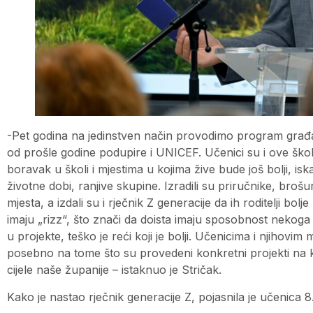
-Pet godina na jedinstven način provodimo program građ
od prošle godine podupire i UNICEF. Učenici su i ove škol
boravak u školi i mjestima u kojima žive bude još bolji, iska
životne dobi, ranjive skupine. Izradili su priručnike, brošu
mjesta, a izdali su i rječnik Z generacije da ih roditelji b
imaju „rizz“, što znači da doista imaju sposobnost nekoga im
u projekte, teško je reći koji je bolji. Učenicima i njihovim
posebno na tome što su provedeni konkretni projekti na kor
cijele naše županije – istaknuo je Stričak.
Kako je nastao rječnik generacije Z, pojasnila je učenica