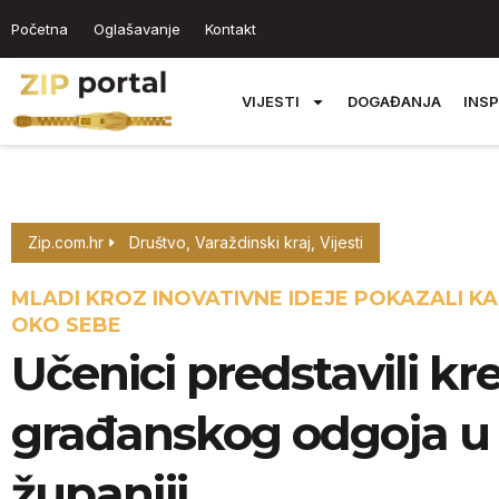
Početna
Oglašavanje
Kontakt
VIJESTI
DOGAĐANJA
INSP
Zip.com.hr
Društvo
,
Varaždinski kraj
,
Vijesti
MLADI KROZ INOVATIVNE IDEJE POKAZALI KA
OKO SEBE
Učenici predstavili kr
građanskog odgoja u 
županiji