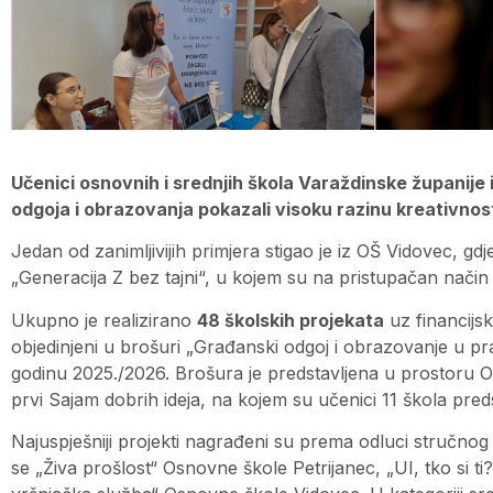
Učenici osnovnih i srednjih škola Varaždinske županije
odgoja i obrazovanja pokazali visoku razinu kreativnos
Jedan od zanimljivijih primjera stigao je iz OŠ Vidovec, gdj
„Generacija Z bez tajni“, u kojem su na pristupačan način 
Ukupno je realizirano
48 školskih projekata
uz financijs
objedinjeni u brošuri „Građanski odgoj i obrazovanje u p
godinu 2025./2026. Brošura je predstavljena u prostoru OŠ 
prvi Sajam dobrih ideja, na kojem su učenici 11 škola preds
Najuspješniji projekti nagrađeni su prema odluci stručno
se „Živa prošlost“ Osnovne škole Petrijanec, „UI, tko si 