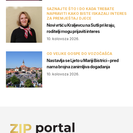
SAZNAJTE ŠTO I DO KADA TREBATE
NAPRAVITI KAKO BISTE ISKAZALI INTERES
ZA PREMJEŠTAJ DJECE
Novi vrtić u Kraljevcu na Sutli pri kraju,
roditelji mogu prijaviti interes
10. kolovoza 2026.
OD VELIKE GOSPE DO VOZOČAŠĆA
Nastavlja se Ljeto u Mariji Bistrici – pred
nama brojna zanimljiva događanja
10. kolovoza 2026.