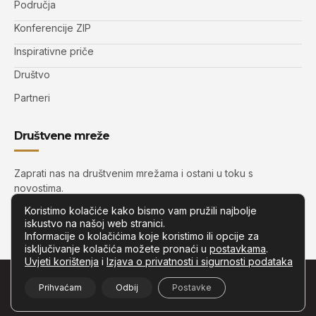
Područja
Konferencije ZIP
Inspirativne priče
Društvo
Partneri
Društvene mreže
Zaprati nas na društvenim mrežama i ostani u toku s
novostima.
Koristimo kolačiće kako bismo vam pružili najbolje
iskustvo na našoj web stranici.
Informacije o kolačićima koje koristimo ili opcije za
isključivanje kolačića možete pronaći u
postavkama
.
Uvjeti korištenja
i
Izjava o privatnosti i sigurnosti podataka
© Copyright –
Zip.com.hr
– Sva prava pridržana.
Prihvaćam
Odbij
Postavke
Developed by