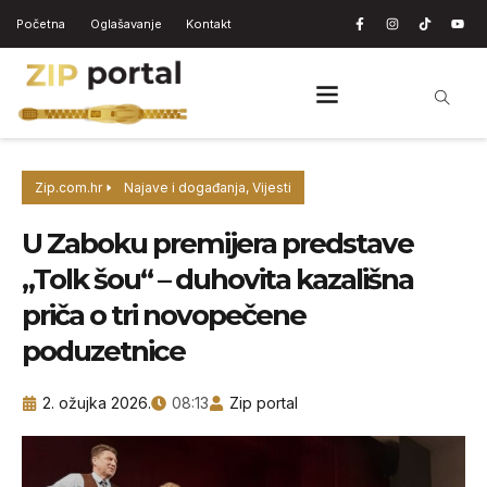
Početna
Oglašavanje
Kontakt
Zip.com.hr
Najave i događanja
,
Vijesti
U Zaboku premijera predstave
„Tolk šou“ – duhovita kazališna
priča o tri novopečene
poduzetnice
2. ožujka 2026.
08:13
Zip portal