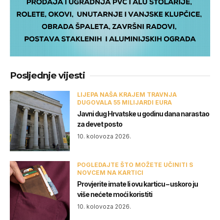
Posljednje vijesti
LIJEPA NAŠA KRAJEM TRAVNJA
DUGOVALA 55 MILIJARDI EURA
Javni dug Hrvatske u godinu dana narastao
za devet posto
10. kolovoza 2026.
POGLEDAJTE ŠTO MOŽETE UČINITI S
NOVCEM NA KARTICI
Provjerite imate li ovu karticu – uskoro ju
više nećete moći koristiti
10. kolovoza 2026.