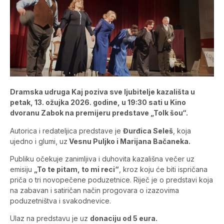
Dramska udruga Kaj poziva sve ljubitelje kazališta u
petak, 13. ožujka 2026. godine, u 19:30 sati u Kino
dvoranu Zabok na premijeru predstave „Tolk šou“.
Autorica i redateljica predstave je
Đurđica Seleš
, koja
ujedno i glumi, uz
Vesnu Puljko i Marijana Bačaneka.
Publiku očekuje zanimljiva i duhovita kazališna večer uz
emisiju
„To te pitam, to mi reci“
, kroz koju će biti ispričana
priča o tri novopečene poduzetnice. Riječ je o predstavi koja
na zabavan i satiričan način progovara o izazovima
poduzetništva i svakodnevice.
Ulaz na predstavu je uz
donaciju od 5 eura.