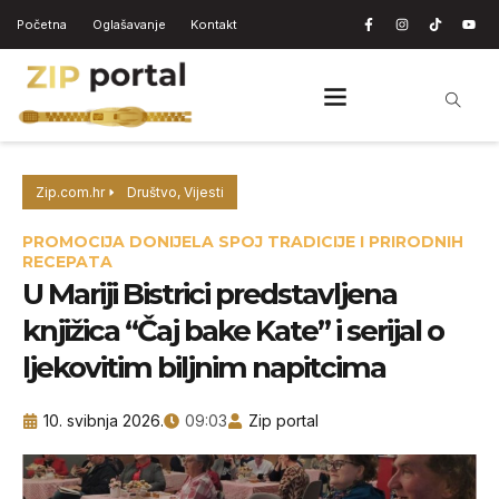
Početna
Oglašavanje
Kontakt
Zip.com.hr
Društvo
,
Vijesti
PROMOCIJA DONIJELA SPOJ TRADICIJE I PRIRODNIH
RECEPATA
U Mariji Bistrici predstavljena
knjižica “Čaj bake Kate” i serijal o
ljekovitim biljnim napitcima
10. svibnja 2026.
09:03
Zip portal