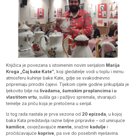
Knjižica je povezana s istoimenim novim serijalom
Marija
Kroga „Čaj bake Kate“
, koji gledatelje vodi u toplu i mirnu
atmosferu kuhinje bake Kate, gdje se svakodnevno
pripremaju prirodni čajevi. Tijekom cijele godine prikupljala je
ljekovito bilje na
livadama, šumskim proplancima i u
vlastitom vrtu
, sušila ga i pažljivo spremala, stvarajući
temelje za priču koja je pretočena u serijal.
Iz tog rada nastala je prva sezona od
20 epizoda
, u kojoj
baka Kata predstavlja razne biljne pripravke – od umirujuće
kamilice
, osvježavajuće
mente
, snažne
kadulje
i
pročišćavajuće
koprive
, pa sve do posebnih mješavina.