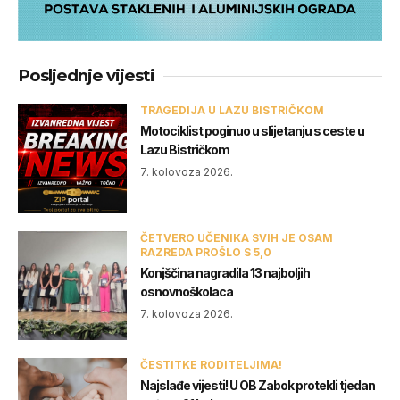
Posljednje vijesti
TRAGEDIJA U LAZU BISTRIČKOM
Motociklist poginuo u slijetanju s ceste u
Lazu Bistričkom
7. kolovoza 2026.
ČETVERO UČENIKA SVIH JE OSAM
RAZREDA PROŠLO S 5,0
Konjščina nagradila 13 najboljih
osnovnoškolaca
7. kolovoza 2026.
ČESTITKE RODITELJIMA!
Najslađe vijesti! U OB Zabok protekli tjedan