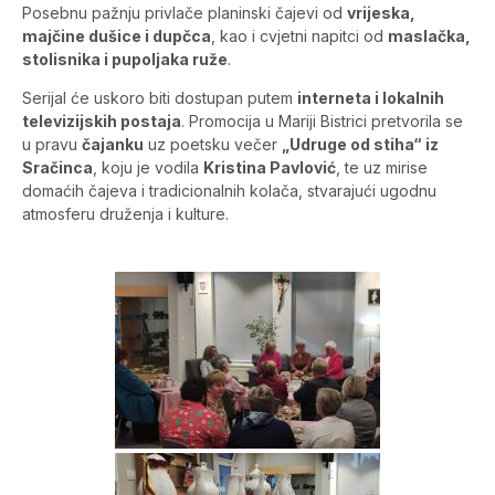
Posebnu pažnju privlače planinski čajevi od
vrijeska,
majčine dušice i dupčca
, kao i cvjetni napitci od
maslačka,
stolisnika i pupoljaka ruže
.
Serijal će uskoro biti dostupan putem
interneta i lokalnih
televizijskih postaja
. Promocija u Mariji Bistrici pretvorila se
u pravu
čajanku
uz poetsku večer
„Udruge od stiha“ iz
Sračinca
, koju je vodila
Kristina Pavlović
, te uz mirise
domaćih čajeva i tradicionalnih kolača, stvarajući ugodnu
atmosferu druženja i kulture.