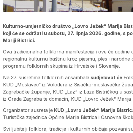
Kulturno-umjetničko društvo „Lovro Ježek“ Marija Bistr
koji će se održati u subotu, 27. lipnja 2026. godine, s p
Mariji Bistrici.
Ova tradicionalna folklorna manifestacija i ove će godine o
regionalnu kulturnu baštinu kroz pjesmu, ples i narodne ob
programu folklornih skupina iz Hrvatske i Slovenije.
Na 37. susretima folklornih ansambala
sudjelovat će
Folk
KUD „Moslavec“ iz Volodera iz Sisačko-moslavačke župani
Zagrebačke županije, KUD „Laz“ iz Laza Bistričkog u sast
iz Grada Zagreba te domaćin, KUD „Lovro Ježek“ Marija B
Organizator susreta je
KUD „Lovro Ježek“ Marija Bistric
Turistička zajednica Općine Marija Bistrica i Osnovna škola
Svi ljubitelji folklora, tradicije i kulturnih običaja pozv