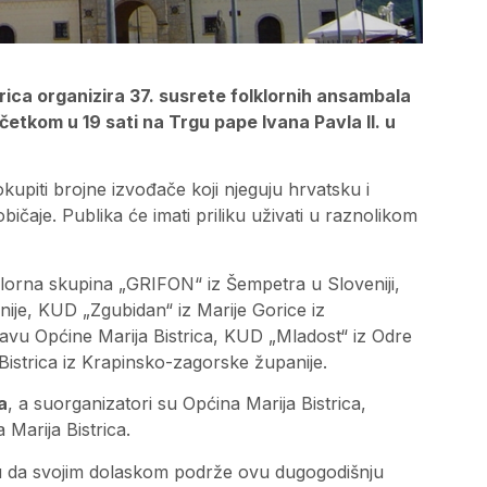
ica organizira 37. susrete folklornih ansambala
očetkom u 19 sati na Trgu pape Ivana Pavla II. u
kupiti brojne izvođače koji njeguju hrvatsku i
ičaje. Publika će imati priliku uživati u raznolikom
lorna skupina „GRIFON“ iz Šempetra u Sloveniji,
je, KUD „Zgubidan“ iz Marije Gorice iz
avu Općine Marija Bistrica, KUD „Mladost“ iz Odre
istrica iz Krapinsko-zagorske županije.
a
, a suorganizatori su Općina Marija Bistrica,
 Marija Bistrica.
ani su da svojim dolaskom podrže ovu dugogodišnju