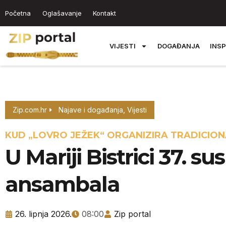
Početna
Oglašavanje
Kontakt
VIJESTI
DOGAĐANJA
INSP
Zip.com.hr
Najave i događanja
,
Vijesti
KUD „LOVRO JEŽEK“ ORGANIZIRA TRADICION
U Mariji Bistrici 37. su
ansambala
26. lipnja 2026.
08:00
Zip portal