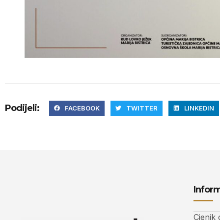
Podijeli:
FACEBOOK
TWITTER
LINKEDIN
Inform
Cjenik