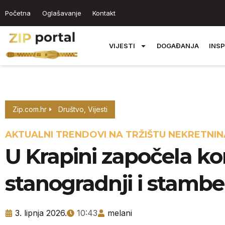
Početna
Oglašavanje
Kontakt
VIJESTI
DOGAĐANJA
INSP
Zip.com.hr
Društvo
,
Vijesti
AKTUALNI TRENDOVI NA TRŽIŠTU NEKRETNIN
U Krapini započela ko
stanogradnji i stamben
3. lipnja 2026.
10:43
melani