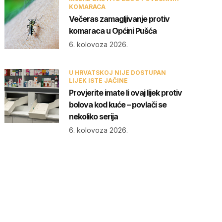
KOMARACA
Večeras zamagljivanje protiv
komaraca u Općini Pušća
6. kolovoza 2026.
U HRVATSKOJ NIJE DOSTUPAN
LIJEK ISTE JAČINE
Provjerite imate li ovaj lijek protiv
bolova kod kuće – povlači se
nekoliko serija
6. kolovoza 2026.