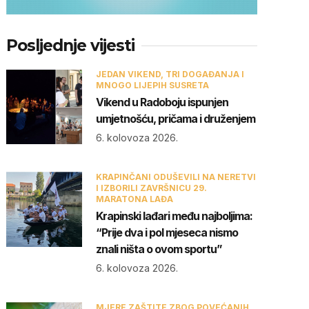
Posljednje vijesti
JEDAN VIKEND, TRI DOGAĐANJA I
MNOGO LIJEPIH SUSRETA
Vikend u Radoboju ispunjen
umjetnošću, pričama i druženjem
6. kolovoza 2026.
KRAPINČANI ODUŠEVILI NA NERETVI
I IZBORILI ZAVRŠNICU 29.
MARATONA LAĐA
Krapinski lađari među najboljima:
“Prije dva i pol mjeseca nismo
znali ništa o ovom sportu”
6. kolovoza 2026.
MJERE ZAŠTITE ZBOG POVEĆANIH