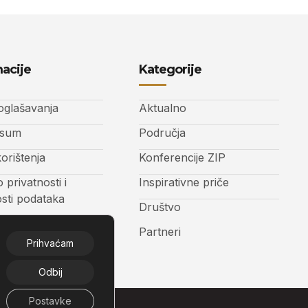
acije
Kategorije
 oglašavanja
Aktualno
ssum
Područja
korištenja
Konferencije ZIP
o privatnosti i
Inspirativne priče
osti podataka
Društvo
t
Partneri
Prihvaćam
Odbij
Postavke