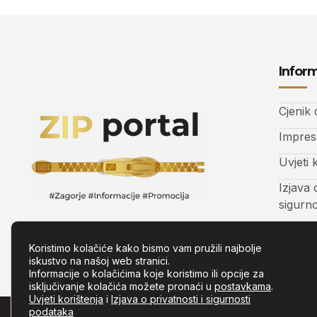
Inform
Cjenik
Impre
Uvjeti 
Izjava 
sigurn
Kontak
Koristimo kolačiće kako bismo vam pružili najbolje
iskustvo na našoj web stranici.
Informacije o kolačićima koje koristimo ili opcije za
isključivanje kolačića možete pronaći u
postavkama
.
Uvjeti korištenja
i
Izjava o privatnosti i sigurnosti
podataka