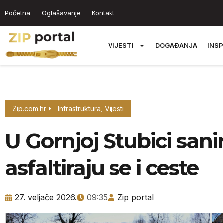
Početna
Oglašavanje
Kontakt
VIJESTI
DOGAĐANJA
INSP
Zip.com.hr
Infrastruktura
,
Vijesti
U Gornjoj Stubici sanir
asfaltiraju se i ceste
27. veljače 2026.
09:35
Zip portal