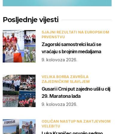
Posljednje vijesti
SJAJNI REZULTATI NA EUROPSKOM
PRVENSTVU
Zagorski samostrelci kući se
vraćaju s brojnim medaljama
9. kolovoza 2026.
VELIKA BORBA ZAVRŠILA
ZAJEDNIČKIM SLAVLJEM
Gusari i Crni put zajedno ušli u cilj
29. Maratona lađa
9. kolovoza 2026.
ODLIČAN NASTUP NA ZAHTJEVNOM
VELEBITU
Luka Kranjčec osvojio sedmo