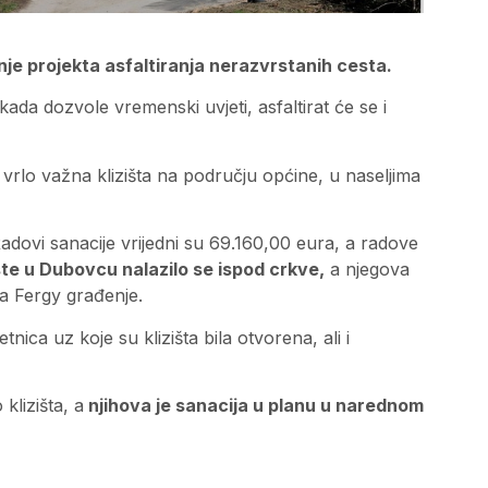
nje projekta asfaltiranja nerazvrstanih cesta.
kada dozvole vremenski uvjeti, asfaltirat će se i
 vrlo važna klizišta na području općine, u naseljima
adovi sanacije vrijedni su 69.160,00 eura, a radove
šte u Dubovcu nalazilo se ispod crkve,
a njegova
ka Fergy građenje.
ica uz koje su klizišta bila otvorena, ali i
klizišta, a
njihova je sanacija u planu u narednom