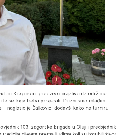
dom Krapinom, preuzeo inicijativu da održimo
u te se toga treba prisjećati. Dužni smo mlađim
 – naglasio je Šalković, dodavši kako na turniru
ovjednik 103. zagorske brigade u Oluji i predsjednik
radicija pijeteta prema ljudima koji su izgubili život