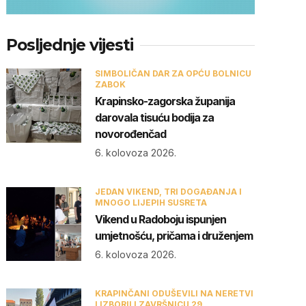
Posljednje vijesti
SIMBOLIČAN DAR ZA OPĆU BOLNICU
ZABOK
Krapinsko-zagorska županija
darovala tisuću bodija za
novorođenčad
6. kolovoza 2026.
JEDAN VIKEND, TRI DOGAĐANJA I
MNOGO LIJEPIH SUSRETA
Vikend u Radoboju ispunjen
umjetnošću, pričama i druženjem
6. kolovoza 2026.
KRAPINČANI ODUŠEVILI NA NERETVI
I IZBORILI ZAVRŠNICU 29.