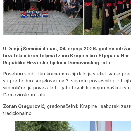
U Donjoj Šemnici danas, 04. srpnja 2026. godine održa
hrvatskim braniteljima Ivanu Krepelniku i Stjepanu Haram
Republike Hrvatske tijekom Domovinskog rata.
Posebnu simboliku komemoraciji dalo je sudjelovanje preds
su prethodno sudjelovali na 3. susretu povijesnih postrojb
simbolično je povezala bogatu hrvatsku vojnu baštinu s n
Domovinskom ratu.
Zoran Gregurović
, gradonačelnik Krapine i saborski zas
tradicionalno.