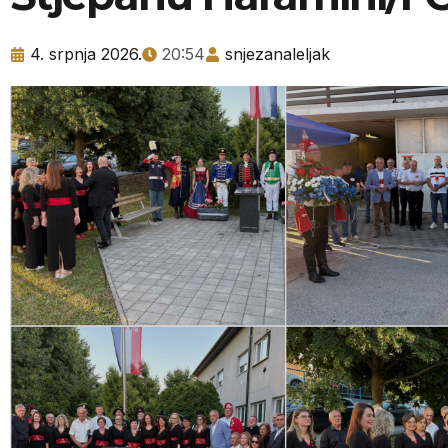
4. srpnja 2026.
20:54
snjezanaleljak