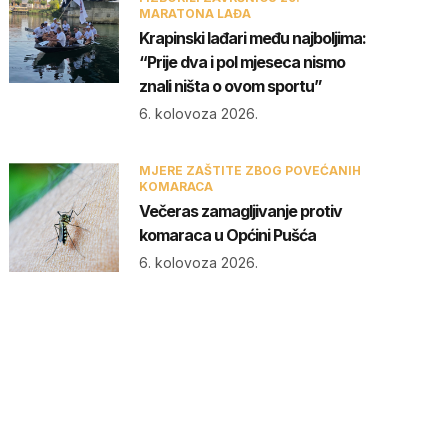
MARATONA LAĐA
Krapinski lađari među najboljima:
“Prije dva i pol mjeseca nismo
znali ništa o ovom sportu”
6. kolovoza 2026.
MJERE ZAŠTITE ZBOG POVEĆANIH
KOMARACA
Večeras zamagljivanje protiv
komaraca u Općini Pušća
6. kolovoza 2026.