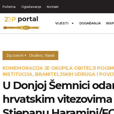
Početna
Oglašavanje
Kontakt
VIJESTI
DOGAĐANJA
INSP
Zip.com.hr
Društvo
,
Vijesti
KOMEMORACIJA JE OKUPILA OBITELJI POGIN
INSTITUCIJA, BRANITELJSKIH UDRUGA I POVI
U Donjoj Šemnici oda
hrvatskim vitezovima 
Stjepanu Haramini/