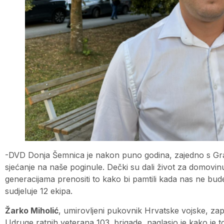
-DVD Donja Šemnica je nakon puno godina, zajedno s Gra
sjećanje na naše poginule. Dečki su dali život za domovin
generacijama prenositi to kako bi pamtili kada nas ne bude
sudjeluje 12 ekipa.
Žarko Miholić
, umirovljeni pukovnik Hrvatske vojske, zap
Udruge ratnih veterana 103. brigade, naglasio je kako je to t