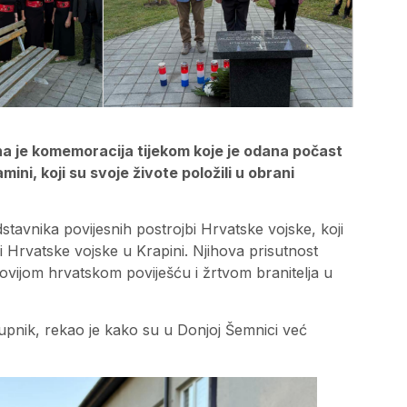
na je komemoracija tijekom koje je odana počast
ini, koji su svoje živote položili u obrani
tavnika povijesnih postrojbi Hrvatske vojske, koji
i Hrvatske vojske u Krapini. Njihova prisutnost
ovijom hrvatskom poviješću i žrtvom branitelja u
tupnik, rekao je kako su u Donjoj Šemnici već