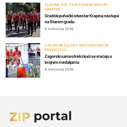
GLAZBA POD ZVJEZDANIM NEBOM
KRAPINE
Gradski puhački orkestar Krapina nastupa
na Starom gradu
9. kolovoza 2026.
SJAJNI REZULTATI NA EUROPSKOM
PRVENSTVU
Zagorski samostrelci kući se vraćaju s
brojnim medaljama
9. kolovoza 2026.