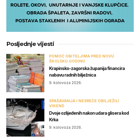
Posljednje vijesti
POMOĆ OBITELJIMA PRED NOVU
ŠKOLSKU GODINU
Krapinsko-zagorska županija financira
nabavu radnih bilježnica
9. kolovoza 2026.
SPAŠAVANJA I NESREĆE OBILJEŽILI
VIKEND
Dvoje ozlijeđenih nakon udara glisera kod
Krka
9. kolovoza 2026.