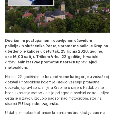
Dovršenim postupanjem i obavljenim očevidom
policijskih službenika Postaje prometne policije Krapina
utvrđeno je kako je u četvrtak, 25. lipnja 2026. godine,
oko 16,00 sati, u Trškom Vrhu, 22-godišnji hrvatski
državljanin izazvao prometnu nesreću upravljajući
motociklom.
Naime, 22-godišnjak je
bez potrebne kategorije u vozačkoj
dozvoli
i motociklom kojem je isteklo važenje prometne
dozvole, upravljao iz smjera Krapine u smjeru Radoboja te
brzinu kretanja motocikla nije prilagodio osobini ceste, uslijed
čega je u zavoju izgubio nadzor nad motociklom, stoji na
stranici
PU krapinsko-zagorske.
U daljnjem nekontroliranom kretanju
motociklist je pao na