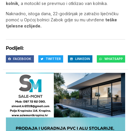
kolnik,
a motocikl se prevrnuo i otklizao van kolnika.
Naknadno, istoga dana, 22-godišnjak je zatražio liječničku
pomoć u Općoj bolnici Zabok gdje su mu utvrđene
teške
tjelesne ozlijede.
Podijeli:
FACEBOOK
TWITTER
LINKEDIN
WHATSAPP