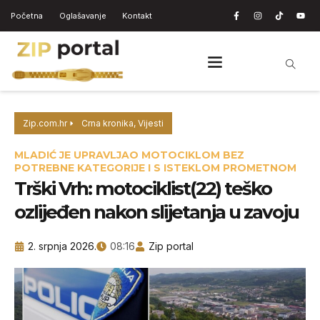
Početna
Oglašavanje
Kontakt
Zip.com.hr
Crna kronika
,
Vijesti
MLADIĆ JE UPRAVLJAO MOTOCIKLOM BEZ
POTREBNE KATEGORIJE I S ISTEKLOM PROMETNOM
Trški Vrh: motociklist(22) teško
ozlijeđen nakon slijetanja u zavoju
2. srpnja 2026.
08:16
Zip portal