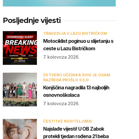
Posljednje vijesti
TRAGEDIJA U LAZU BISTRIČKOM
Motociklist poginuo u slijetanju s
ceste u Lazu Bistričkom
7. kolovoza 2026.
ČETVERO UČENIKA SVIH JE OSAM
RAZREDA PROŠLO S 5,0
Konjščina nagradila 13 najboljih
osnovnoškolaca
7. kolovoza 2026.
ČESTITKE RODITELJIMA!
Najslađe vijesti! U OB Zabok
protekli tjedan rođena 21 beba