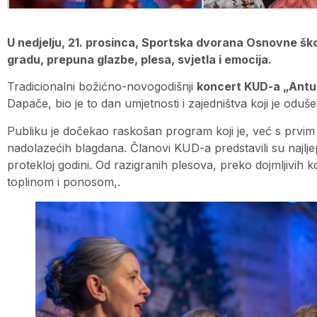
U nedjelju, 21. prosinca, Sportska dvorana Osnovne ško
gradu, prepuna glazbe, plesa, svjetla i emocija.
Tradicionalni božićno-novogodišnji
koncert KUD-a „Ant
Dapače, bio je to dan umjetnosti i zajedništva koji je oduš
Publiku je dočekao raskošan program koji je, već s prvim 
nadolazećih blagdana. Članovi KUD-a predstavili su najlj
protekloj godini. Od razigranih plesova, preko dojmljivih k
toplinom i ponosom,.