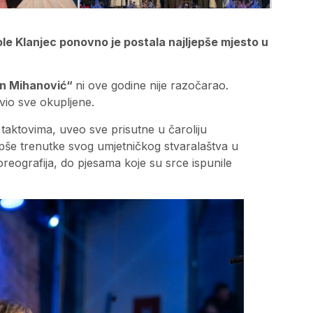
le Klanjec ponovno je postala najljepše mjesto u
un Mihanović“
ni ove godine nije razočarao.
evio sve okupljene.
taktovima, uveo sve prisutne u čaroliju
epše trenutke svog umjetničkog stvaralaštva u
oreografija, do pjesama koje su srce ispunile