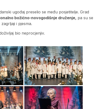
danski ugođaj preselio se među posjetitelje. Grad
ionalno božićno-novogodišnje druženje,
pa su se
zagrljaji i pjesma.
doživljaj bio neprocjenjiv.