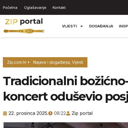
Početna
Oglašavanje
Kontakt
VIJESTI
DOGAĐANJA
INSP
Zip.com.hr
Najave i događanja
,
Vijesti
Tradicionalni božićno
koncert oduševio posje
22. prosinca 2025.
08:22
Zip portal