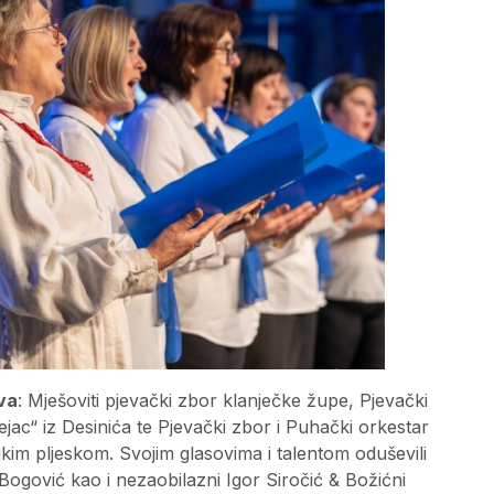
eva
: Mješoviti pjevački zbor klanječke župe, Pjevački
jac“ iz Desinića te Pjevački zbor i Puhački orkestar
likim pljeskom. Svojim glasovima i talentom oduševili
 Bogović kao i nezaobilazni Igor Siročić & Božićni