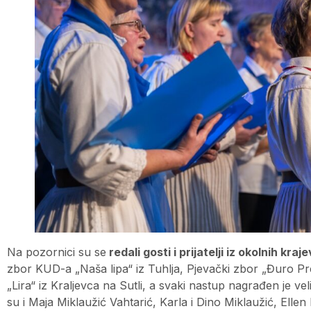
Na pozornici su se
redali gosti i prijatelji iz okolnih kraj
zbor KUD-a „Naša lipa“ iz Tuhlja, Pjevački zbor „Đuro Pre
„Lira“ iz Kraljevca na Sutli, a svaki nastup nagrađen je ve
su i Maja Miklaužić Vahtarić, Karla i Dino Miklaužić, Ellen