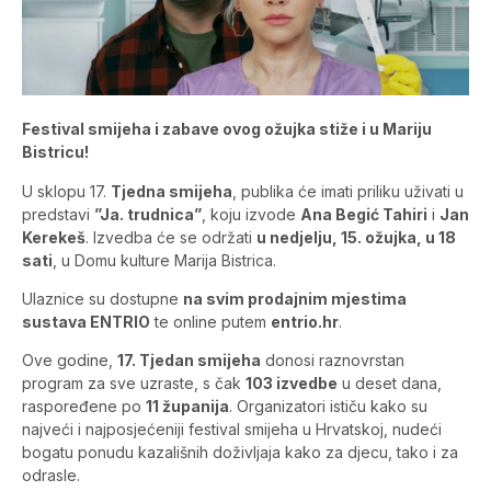
Festival smijeha i zabave ovog ožujka stiže i u Mariju
Bistricu!
U sklopu 17.
Tjedna smijeha
, publika će imati priliku uživati u
predstavi
”Ja. trudnica”
, koju izvode
Ana Begić Tahiri
i
Jan
Kerekeš
. Izvedba će se održati
u nedjelju, 15. ožujka, u 18
sati
, u Domu kulture Marija Bistrica.
Ulaznice su dostupne
na svim prodajnim mjestima
sustava ENTRIO
te online putem
entrio.hr
.
Ove godine,
17. Tjedan smijeha
donosi raznovrstan
program za sve uzraste, s čak
103 izvedbe
u deset dana,
raspoređene po
11 županija
. Organizatori ističu kako su
najveći i najposjećeniji festival smijeha u Hrvatskoj, nudeći
bogatu ponudu kazališnih doživljaja kako za djecu, tako i za
odrasle.