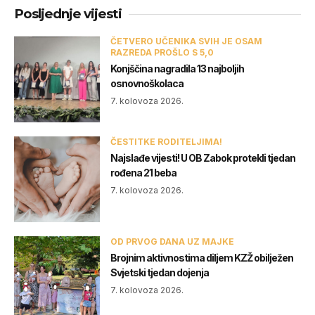
Posljednje vijesti
ČETVERO UČENIKA SVIH JE OSAM
RAZREDA PROŠLO S 5,0
Konjščina nagradila 13 najboljih
osnovnoškolaca
7. kolovoza 2026.
ČESTITKE RODITELJIMA!
Najslađe vijesti! U OB Zabok protekli tjedan
rođena 21 beba
7. kolovoza 2026.
OD PRVOG DANA UZ MAJKE
Brojnim aktivnostima diljem KZŽ obilježen
Svjetski tjedan dojenja
7. kolovoza 2026.