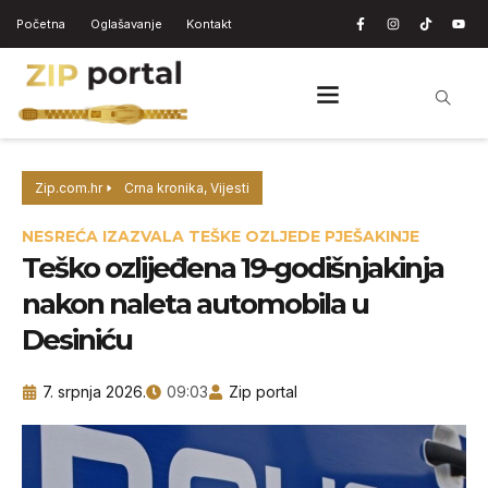
Početna
Oglašavanje
Kontakt
Zip.com.hr
Crna kronika
,
Vijesti
NESREĆA IZAZVALA TEŠKE OZLJEDE PJEŠAKINJE
Teško ozlijeđena 19-godišnjakinja
nakon naleta automobila u
Desiniću
7. srpnja 2026.
09:03
Zip portal