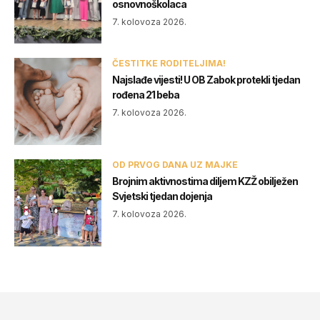
osnovnoškolaca
7. kolovoza 2026.
ČESTITKE RODITELJIMA!
Najslađe vijesti! U OB Zabok protekli tjedan
rođena 21 beba
7. kolovoza 2026.
OD PRVOG DANA UZ MAJKE
Brojnim aktivnostima diljem KZŽ obilježen
Svjetski tjedan dojenja
7. kolovoza 2026.