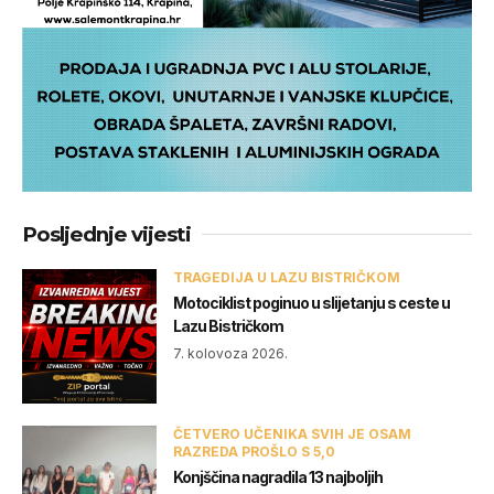
Posljednje vijesti
TRAGEDIJA U LAZU BISTRIČKOM
Motociklist poginuo u slijetanju s ceste u
Lazu Bistričkom
7. kolovoza 2026.
ČETVERO UČENIKA SVIH JE OSAM
RAZREDA PROŠLO S 5,0
Konjščina nagradila 13 najboljih