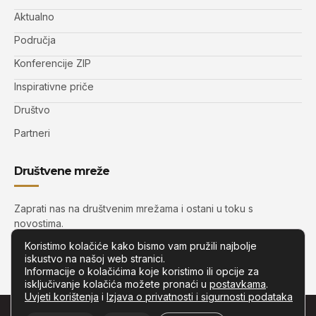
Aktualno
Područja
Konferencije ZIP
Inspirativne priče
Društvo
Partneri
Društvene mreže
Zaprati nas na društvenim mrežama i ostani u toku s
novostima.
Koristimo kolačiće kako bismo vam pružili najbolje
iskustvo na našoj web stranici.
Informacije o kolačićima koje koristimo ili opcije za
isključivanje kolačića možete pronaći u
postavkama
.
Uvjeti korištenja
i
Izjava o privatnosti i sigurnosti podataka
© Copyright –
Zip.com.hr
– Sva prava pridržana.