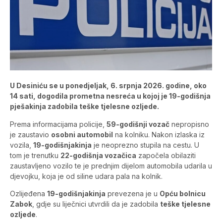
U Desiniću se u ponedjeljak, 6. srpnja 2026. godine, oko
14 sati, dogodila prometna nesreća u kojoj je 19-godišnja
pješakinja zadobila teške tjelesne ozljede.
Prema informacijama policije,
59-godišnji vozač
nepropisno
je zaustavio
osobni automobil
na kolniku. Nakon izlaska iz
vozila,
19-godišnjakinja
je neoprezno stupila na cestu. U
tom je trenutku
22-godišnja vozačica
započela obilaziti
zaustavljeno vozilo te je prednjim dijelom automobila udarila u
djevojku, koja je od siline udara pala na kolnik.
Ozlijeđena
19-godišnjakinja
prevezena je u
Opću bolnicu
Zabok
, gdje su liječnici utvrdili da je zadobila
teške tjelesne
ozljede
.