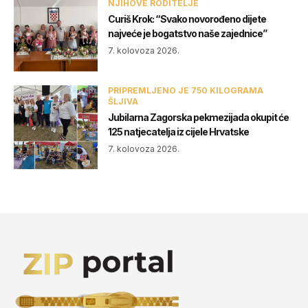
NJIHOVE RODITELJE
Curiš Krok: “Svako novorođeno dijete
najveće je bogatstvo naše zajednice”
7. kolovoza 2026.
PRIPREMLJENO JE 750 KILOGRAMA
ŠLJIVA
Jubilarna Zagorska pekmezijada okupit će
125 natjecatelja iz cijele Hrvatske
7. kolovoza 2026.