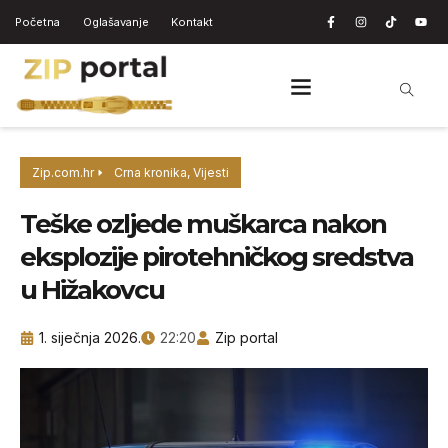
Početna
Oglašavanje
Kontakt
Zip.com.hr
Crna kronika
,
Vijesti
Teške ozljede muškarca nakon
eksplozije pirotehničkog sredstva
u Hižakovcu
1. siječnja 2026.
22:20
Zip portal