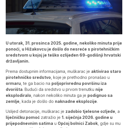
U utorak, 31. prosinca 2025. godine, nekoliko minuta prije
ponoći, u Hižakovcu je došlo do nesreće s pirotehničkim
sredstvom u kojoj je teško ozlijeđen 69-godišnji hrvatski
državljanin.
Prema dostupnim informacijama, muškarac je
aktivirao staro
pirotehničko sredstvo
, koje je prethodno pronašao u
ormaru
, te ga bacio na
poljoprivrednu površinu iza
dvorišta
. Budući da sredstvo u prvom trenutku
nije
eksplodiralo
, nakon nekoliko minuta ga je
podignuo sa
zemlje
, kada je došlo do
naknadne eksplozije
.
Uslijed detonacije, muškarac je
zadobio tjelesne ozljede
, a
liječničku pomoć
zatražio je
1. siječnja 2026. godine u
prijepodnevnim satima
u
Općoj bolnici Zabok
, gdje su mu