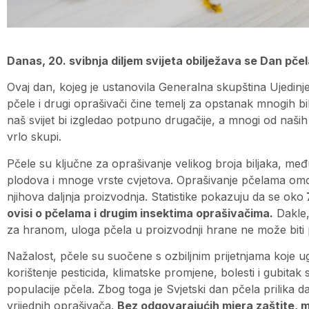
Danas, 20. svibnja diljem svijeta obilježava se Dan pčel
Ovaj dan, kojeg je ustanovila Generalna skupština Ujedinj
pčele i drugi oprašivači čine temelj za opstanak mnogih biljni
naš svijet bi izgledao potpuno drugačije, a mnogi od naših
vrlo skupi.
Pčele su ključne za oprašivanje velikog broja biljaka, međ
plodova i mnoge vrste cvjetova. Oprašivanje pčelama omog
njihova daljnja proizvodnja. Statistike pokazuju da se oko
ovisi o pčelama i drugim insektima oprašivačima.
Dakle,
za hranom, uloga pčela u proizvodnji hrane ne može biti 
Nažalost, pčele su suočene s ozbiljnim prijetnjama koje 
korištenje pesticida, klimatske promjene, bolesti i gubitak 
populacije pčela. Zbog toga je Svjetski dan pčela prilika
vrijednih oprašivača.
Bez odgovarajućih mjera zaštite, mo