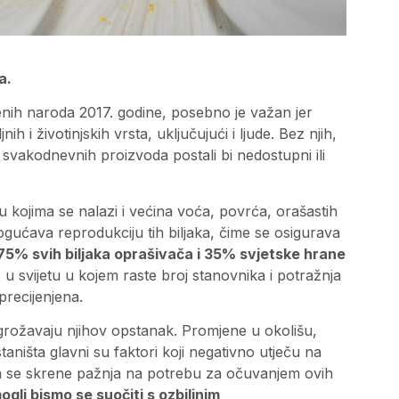
a.
enih naroda 2017. godine, posebno je važan jer
h i životinjskih vrsta, uključujući i ljude. Bez njih,
 svakodnevnih proizvoda postali bi nedostupni ili
u kojima se nalazi i većina voća, povrća, orašastih
ućava reprodukciju tih biljaka, čime se osigurava
75% svih biljaka oprašivača i 35% svjetske hrane
 u svijetu u kojem raste broj stanovnika i potražnja
precijenjena.
ugrožavaju njihov opstanak. Promjene u okolišu,
staništa glavni su faktori koji negativno utječu na
 da se skrene pažnja na potrebu za očuvanjem ovih
gli bismo se suočiti s ozbiljnim