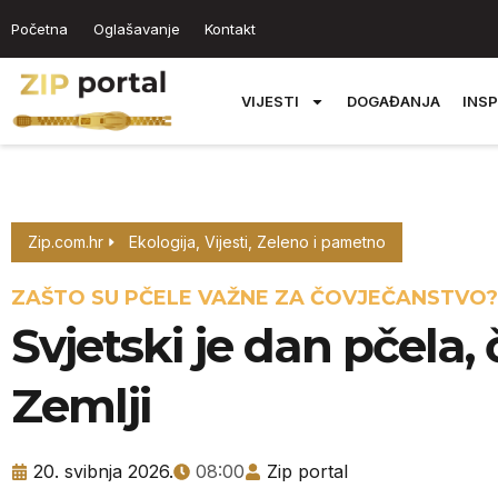
Početna
Oglašavanje
Kontakt
VIJESTI
DOGAĐANJA
INSP
Zip.com.hr
Ekologija
,
Vijesti
,
Zeleno i pametno
ZAŠTO SU PČELE VAŽNE ZA ČOVJEČANSTVO?
Svjetski je dan pčela,
Zemlji
20. svibnja 2026.
08:00
Zip portal