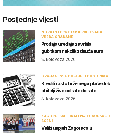
Posljednje vijesti
NOVA INTERNETSKA PRIJEVARA
VREBA GRAĐANE
Prodaja uređaja završila
gubitkom nekoliko tisuća eura
8. kolovoza 2026.
GRAĐANI SVE DUBLJE U DUGOVIMA
Krediti rastu brže nego plaće dok
obitelji žive od rate do rate
8. kolovoza 2026.
ZAGORCI BRILJIRALI NA EUROPSKOJ
SCENI
Veliki uspjeh Zagoraca u