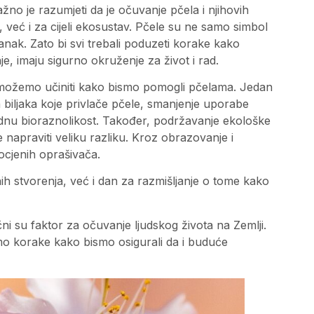
žno je razumjeti da je očuvanje pčela i njihovih
već i za cijeli ekosustav. Pčele su ne samo simbol
nak. Zato bi svi trebali poduzeti korake kako
je, imaju sigurno okruženje za život i rad.
o možemo učiniti kako bismo pomogli pčelama. Jedan
ih biljaka koje privlače pčele, smanjenje uporabe
irodnu bioraznolikost. Također, podržavanje ekološke
e napraviti veliku razliku. Kroz obrazovanje i
gocjenih oprašivača.
nih stvorenja, već i dan za razmišljanje o tome kako
čni su faktor za očuvanje ljudskog života na Zemlji.
o korake kako bismo osigurali da i buduće