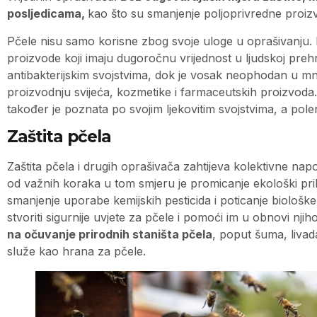
posljedicama,
kao što su smanjenje poljoprivredne proizv
Pčele nisu samo korisne zbog svoje uloge u oprašivanju. 
proizvode koji imaju dugoročnu vrijednost u ljudskoj prehr
antibakterijskim svojstvima, dok je vosak neophodan u mn
proizvodnju svijeća, kozmetike i farmaceutskih proizvoda. 
također je poznata po svojim ljekovitim svojstvima, a polen 
Zaštita pčela
Zaštita pčela i drugih oprašivača zahtijeva kolektivne napo
od važnih koraka u tom smjeru je promicanje ekološki prihv
smanjenje uporabe kemijskih pesticida i poticanje biološke
stvoriti sigurnije uvjete za pčele i pomoći im u obnovi nji
na očuvanje prirodnih staništa pčela
, poput šuma, livad
služe kao hrana za pčele.