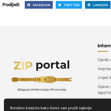
Podijeli:
FACEBOOK
TWITTER
LINKEDIN
Inform
Cjenik
Impre
Uvjeti 
Izjava 
sigurn
Kontak
Koristimo kolačiće kako bismo vam pružili najbolje