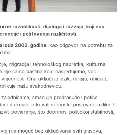
rne raznolikosti, dijaloga i razvoja, koji nas
ancije i poštovanja različitosti.
naroda 2002. godine
, kao odgovor na potrebu za
dima.
cije, migracija i tehnološkog napretka, kulturna
ra nije samo baština koju nasljeđujemo, već i
rijednosti. Ona uključuje jezik, religiju, običaje,
 oblikuje našu svakodnevicu.
zajednicama, smanjuje predrasude i potiče
ni od drugih, otkrivati sličnosti i poštovati razlike. U
viti povjerenje, što doprinosi političkoj stabilnosti,
zvoj nije moguć bez uključivanja svih glasova,