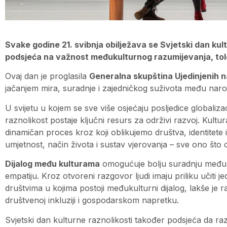
Svake godine 21. svibnja obilježava se Svjetski dan kultu
podsjeća na važnost međukulturnog razumijevanja, toler
Ovaj dan je proglasila
Generalna skupština Ujedinjenih 
jačanjem mira, suradnje i zajedničkog suživota među naro
U svijetu u kojem se sve više osjećaju posljedice globaliza
raznolikost postaje ključni resurs za održivi razvoj. Kultu
dinamičan proces kroz koji oblikujemo društva, identitete i v
umjetnost, način života i sustav vjerovanja – sve ono što
Dijalog među kulturama
omogućuje bolju suradnju među 
empatiju. Kroz otvoreni razgovor ljudi imaju priliku učiti jed
društvima u kojima postoji međukulturni dijalog, lakše je raz
društvenoj inkluziji i gospodarskom napretku.
Svjetski dan kulturne raznolikosti također podsjeća da ra