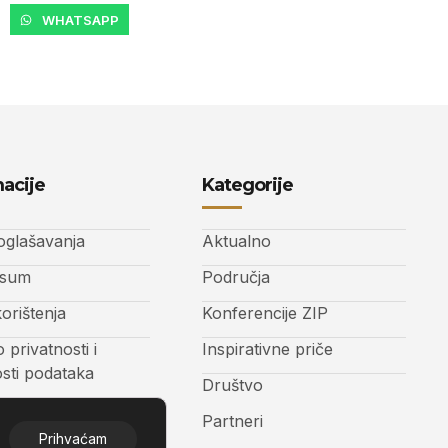
WHATSAPP
acije
Kategorije
 oglašavanja
Aktualno
ssum
Područja
korištenja
Konferencije ZIP
o privatnosti i
Inspirativne priče
osti podataka
Društvo
t
Partneri
Prihvaćam