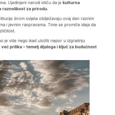
a. Ujedinjeni narodi ističu da je
kulturna
a raznolikost za prirodu.
itucije širom svijeta obilježavaju ovaj dan raznim
a i javnim raspravama. Time se promiče ideja da
zličitost.
o je više nego ikad uložiti napor u izgradnju
 već prilika – temelj dijaloga i ključ za budućnost