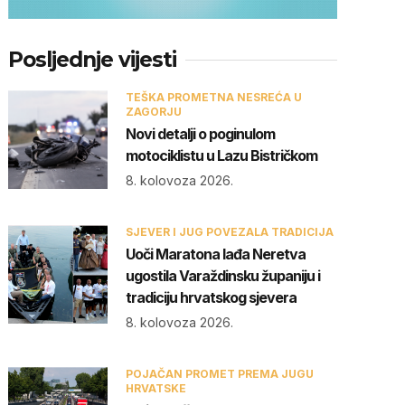
Posljednje vijesti
TEŠKA PROMETNA NESREĆA U
ZAGORJU
Novi detalji o poginulom
motociklistu u Lazu Bistričkom
8. kolovoza 2026.
SJEVER I JUG POVEZALA TRADICIJA
Uoči Maratona lađa Neretva
ugostila Varaždinsku županiju i
tradiciju hrvatskog sjevera
8. kolovoza 2026.
POJAČAN PROMET PREMA JUGU
HRVATSKE