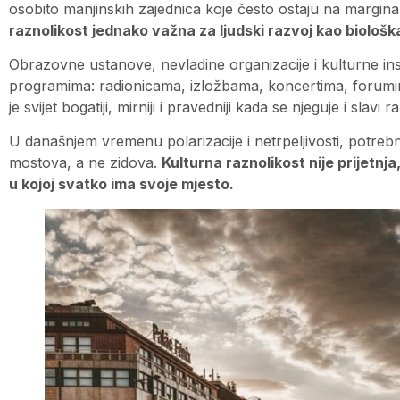
osobito manjinskih zajednica koje često ostaju na marginam
raznolikost jednako važna za ljudski razvoj kao biološk
Obrazovne ustanove, nevladine organizacije i kulturne inst
programima: radionicama, izložbama, koncertima, forumim
je svijet bogatiji, mirniji i pravedniji kada se njeguje i slavi ra
U današnjem vremenu polarizacije i netrpeljivosti, potrebn
mostova, a ne zidova.
Kulturna raznolikost nije prijetnja,
u kojoj svatko ima svoje mjesto.