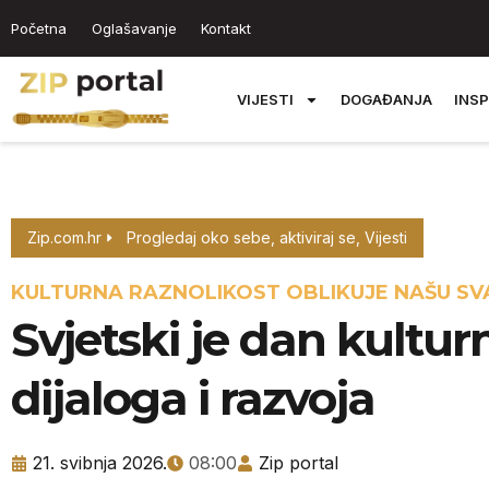
Početna
Oglašavanje
Kontakt
VIJESTI
DOGAĐANJA
INSP
Zip.com.hr
Progledaj oko sebe, aktiviraj se
,
Vijesti
KULTURNA RAZNOLIKOST OBLIKUJE NAŠU S
Svjetski je dan kulturn
dijaloga i razvoja
21. svibnja 2026.
08:00
Zip portal