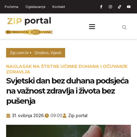
Početna
Oglašavanje
Kontakt
Zip.com.hr
Društvo
,
Vijesti
NAGLASAK NA ŠTETNE UČINKE DUHANA I OČUVANJE
ZDRAVLJA
Svjetski dan bez duhana podsjeća
na važnost zdravlja i života bez
pušenja
31. svibnja 2026.
09:00
Zip portal