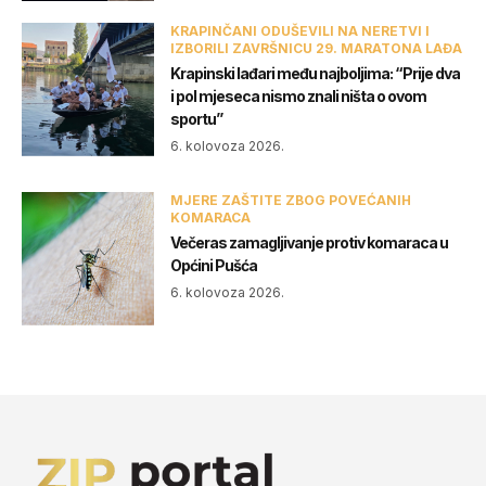
KRAPINČANI ODUŠEVILI NA NERETVI I
IZBORILI ZAVRŠNICU 29. MARATONA LAĐA
Krapinski lađari među najboljima: “Prije dva
i pol mjeseca nismo znali ništa o ovom
sportu”
6. kolovoza 2026.
MJERE ZAŠTITE ZBOG POVEĆANIH
KOMARACA
Večeras zamagljivanje protiv komaraca u
Općini Pušća
6. kolovoza 2026.