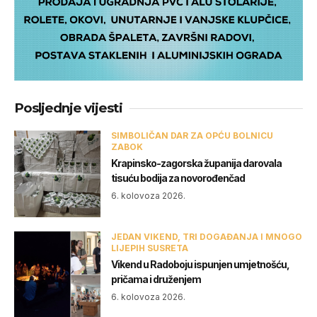
Posljednje vijesti
SIMBOLIČAN DAR ZA OPĆU BOLNICU
ZABOK
Krapinsko-zagorska županija darovala
tisuću bodija za novorođenčad
6. kolovoza 2026.
JEDAN VIKEND, TRI DOGAĐANJA I MNOGO
LIJEPIH SUSRETA
Vikend u Radoboju ispunjen umjetnošću,
pričama i druženjem
6. kolovoza 2026.