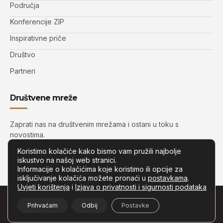
Područja
Konferencije ZIP
Inspirativne priče
Društvo
Partneri
Društvene mreže
Zaprati nas na društvenim mrežama i ostani u toku s
novostima.
Koristimo kolačiće kako bismo vam pružili najbolje
iskustvo na našoj web stranici.
Informacije o kolačićima koje koristimo ili opcije za
isključivanje kolačića možete pronaći u
postavkama
.
Uvjeti korištenja
i
Izjava o privatnosti i sigurnosti podataka
© Copyright –
Zip.com.hr
– Sva prava pridržana.
Prihvaćam
Odbij
Postavke
Developed by