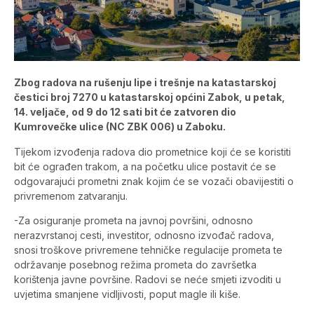
Zbog radova na rušenju lipe i trešnje na katastarskoj
čestici broj 7270 u katastarskoj općini Zabok, u petak,
14. veljače, od 9 do 12 sati bit će zatvoren dio
Kumrovečke ulice (NC ZBK 006) u Zaboku.
Tijekom izvođenja radova dio prometnice koji će se koristiti
bit će ograđen trakom, a na početku ulice postavit će se
odgovarajući prometni znak kojim će se vozači obavijestiti o
privremenom zatvaranju.
-Za osiguranje prometa na javnoj površini, odnosno
nerazvrstanoj cesti, investitor, odnosno izvođač radova,
snosi troškove privremene tehničke regulacije prometa te
održavanje posebnog režima prometa do završetka
korištenja javne površine. Radovi se neće smjeti izvoditi u
uvjetima smanjene vidljivosti, poput magle ili kiše.