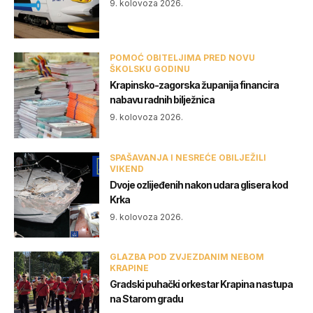
9. kolovoza 2026.
POMOĆ OBITELJIMA PRED NOVU
ŠKOLSKU GODINU
Krapinsko-zagorska županija financira
nabavu radnih bilježnica
9. kolovoza 2026.
SPAŠAVANJA I NESREĆE OBILJEŽILI
VIKEND
Dvoje ozlijeđenih nakon udara glisera kod
Krka
9. kolovoza 2026.
GLAZBA POD ZVJEZDANIM NEBOM
KRAPINE
Gradski puhački orkestar Krapina nastupa
na Starom gradu