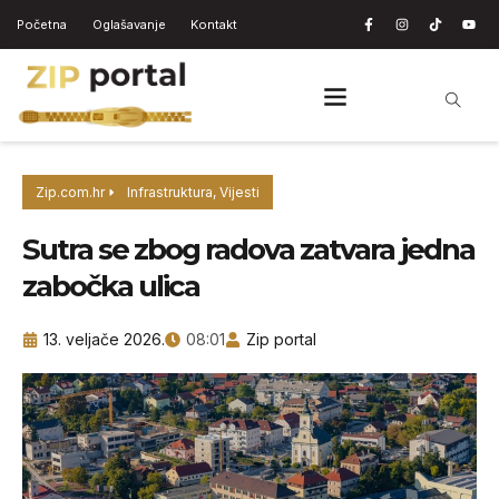
Početna
Oglašavanje
Kontakt
Zip.com.hr
Infrastruktura
,
Vijesti
Sutra se zbog radova zatvara jedna
zabočka ulica
13. veljače 2026.
08:01
Zip portal