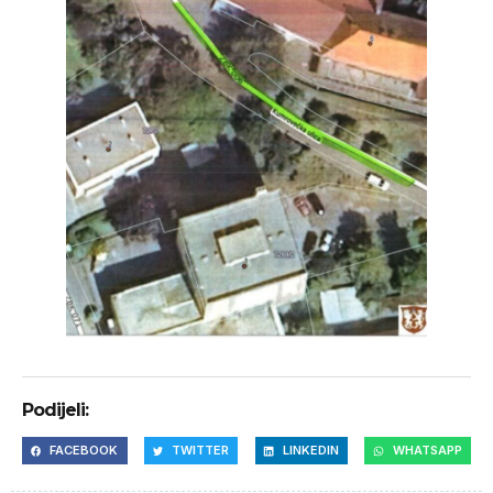
Podijeli:
FACEBOOK
TWITTER
LINKEDIN
WHATSAPP