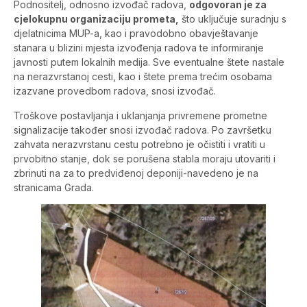
Podnositelj, odnosno izvođač radova,
odgovoran je za
cjelokupnu organizaciju prometa,
što uključuje suradnju s
djelatnicima MUP-a, kao i pravodobno obavještavanje
stanara u blizini mjesta izvođenja radova te informiranje
javnosti putem lokalnih medija. Sve eventualne štete nastale
na nerazvrstanoj cesti, kao i štete prema trećim osobama
izazvane provedbom radova, snosi izvođač.
Troškove postavljanja i uklanjanja privremene prometne
signalizacije također snosi izvođač radova. Po završetku
zahvata nerazvrstanu cestu potrebno je očistiti i vratiti u
prvobitno stanje, dok se porušena stabla moraju utovariti i
zbrinuti na za to predviđenoj deponiji-navedeno je na
stranicama Grada.