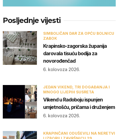
Posljednje vijesti
SIMBOLIČAN DAR ZA OPĆU BOLNICU
ZABOK
Krapinsko-zagorska županija
darovala tisuću bodija za
novorođenčad
6. kolovoza 2026.
JEDAN VIKEND, TRI DOGAĐANJA I
MNOGO LIJEPIH SUSRETA
Vikend u Radoboju ispunjen
umjetnošću, pričama i druženjem
6. kolovoza 2026.
KRAPINČANI ODUŠEVILI NA NERETVI
I IZBORILI ZAVRŠNICU 29.