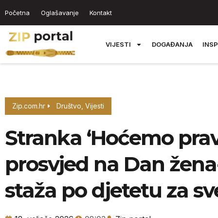
Početna
Oglašavanje
Kontakt
VIJESTI
DOGAĐANJA
INSP
Zip.com.hr
Društvo
,
Vijesti
Stranka ‘Hoćemo prav
prosvjed na Dan žena
staža po djetetu za s