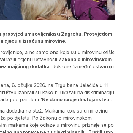
 prosvjed umirovljenika u Zagrebu. Prosvjedom
a djecu u izračunu mirovine.
rovljenice, a ne samo one koje su u mirovinu otišle
atražiti ocjenu ustavnosti
Zakona o mirovinskom
o bez majčinog dodatka
, dok one ‘između’ ostvaruju
na, 8. ožujka 2026. na Trgu bana Jelačića u 11
ruštvu izabrali su kako bi ukazali na diskriminaciju
o sada pod parolom
‘Ne damo svoje dostojanstvo’
.
nema dodatka na staž. Majkama koje su u mirovinu
staža po djetetu. Po Zakonu o mirovinskom
 svim majkama koje odlaze u mirovinu priznaje se po
alno upozorava na tu diskriminaciju.
Tražili smo