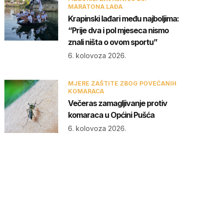
MARATONA LAĐA
Krapinski lađari među najboljima:
“Prije dva i pol mjeseca nismo
znali ništa o ovom sportu”
6. kolovoza 2026.
MJERE ZAŠTITE ZBOG POVEĆANIH
KOMARACA
Večeras zamagljivanje protiv
komaraca u Općini Pušća
6. kolovoza 2026.