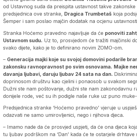
od Ustavnog suda da preispita ustavnost takve zakonske
predsjednica ove stranke,
Dragica Trumbetaš
koja podsje
Šemper i sam poslao majčin dodatak na ocjenu ustavnosti
Stranka Hoćemo pravedno najavljuje da će
ponoviti zah
Ustavnom sudu.
Uz to, prosvjedom će tražiti majčinski 
svako dijete, kako je to definirano novim ZOMO-om.
–
Generacija majki koje su svojoj domovini podarile bran
zakonsku ravnopravnost po svim osnovama.
Majke nem
davanja ljubavi, daruju ljubav 24 sata na dan.
Diskrimin
doprinosom društvu kao cjelini i ponaosob u svakom segm
Dužni ste nam poštovanje, dužni ste nam zakonodavnu r
donijele rode, već su ih podigle naše ruke uz puno muk
Predsjednica stranke ‘Hoćemo pravedno’ vjeruje u uspješ
odazvati ne samo umirovljenici, nego i njihova djeca.
– Imamo nade da će prosvjed uspjeti, da će ona djeca koja 
tu ljubav podrškom na ‘Dan’ kada će te ostarjele drhtave 