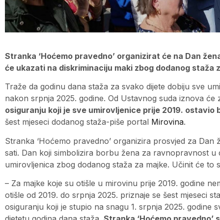
Stranka ‘Hoćemo pravedno’ organizirat će na Dan žena
će ukazati na diskriminaciju maki zbog dodanog staža z
Traže da godinu dana staža za svako dijete dobiju sve umi
nakon srpnja 2025. godine. Od Ustavnog suda iznova će z
osiguranju koji je sve umirovljenice prije 2019. ostavi
šest mjeseci dodanog staža-piše portal
Mirovina
.
Stranka ‘Hoćemo pravedno’ organizira prosvjed za Dan že
sati. Dan koji simbolizira borbu žena za ravnopravnost u d
umirovljenica zbog dodanog staža za majke. Učinit će t
– Za majke koje su otišle u mirovinu prije 2019. godine 
otišle od 2019. do srpnja 2025. priznaje se šest mjeseci 
osiguranju koji je stupio na snagu 1. srpnja 2025. godine
djetetu godina dana staža.
Stranka ‘Hoćemo pravedno’ st