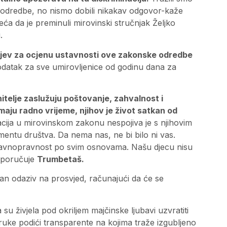
 odredbe, no nismo dobili nikakav odgovor-kaže
ća da je preminuli mirovinski stručnjak Željko
.
tjev za ocjenu ustavnosti ove zakonske odredbe
dodatak za sve umirovljenice od godinu dana za
itelje zaslužuju poštovanje, zahvalnost i
aju radno vrijeme, njihov je život satkan od
acija u mirovinskom zakonu nespojiva je s njihovim
entu društva. Da nema nas, ne bi bilo ni vas.
avnopravnost po svim osnovama. Našu djecu nisu
e-poručuje
Trumbetaš.
an odaziv na prosvjed, računajući da će se
su živjela pod okriljem majčinske ljubavi uzvratiti
ruke podići transparente na kojima traže izgubljeno