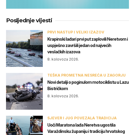
Posljednje vijesti
PRVI NASTUP I VELIKI IZAZOV
Krapinski lađari prvi put zaplovili Neretvom i
uspješno završili jedan od najvećih
veslačkih izazova
8. kolovoza 2026.
TEŠKA PROMETNA NESREĆA U ZAGORJU
Novi detalji o poginulom motociklistu u Lazu
Bistričkom
8. kolovoza 2026.
SJEVER I JUG POVEZALA TRADICIJA
Uoči Maratona lađa Neretva ugostila
Varaždinsku županiju i tradiciju hrvatskog