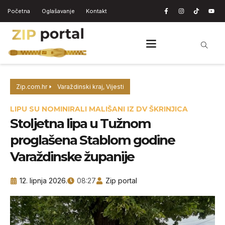
Početna
Oglašavanje
Kontakt
Zip.com.hr
Varaždinski kraj
,
Vijesti
LIPU SU NOMINIRALI MALIŠANI IZ DV ŠKRINJICA
Stoljetna lipa u Tužnom
proglašena Stablom godine
Varaždinske županije
12. lipnja 2026.
08:27
Zip portal