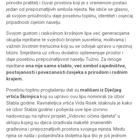
prirodni pratitelj i čuvar prostora koji je s vremenom postao
jedan od prepoznatljivih simbola mjesta. Ne ističe se glasno,
ali svojom prisutnošću daje posebnu toplinu, identitet i osjećaj
pripadnosti cijelom naselju.
Svojom gustom i raskošnom krošnjom lipa već generacijama
okuplja mještane te svjedoči brojnim susretima, molitvama i
važnim životnim trenucima koji su se odvijali upravo u njezinoj
blizini. Smještena uz crkvu dodatno oplemenjuje prostor i
daje posebnu prepoznatljivost naselju Tužno. Za mnoge
mještane
ona nije samo stablo, već simbol zajedništva,
postojanosti i povezanosti čovjeka s prirodom i rodnim
krajem.
Posebnu toplinu proglašenju dali su
mališani iz Dječjeg
vrtića Škrinjica
koji su upravo ovu lipu nominirali za izbor
Stabla godine. Ravnateljica vrtića Vida Risek istaknula je kako
se izbor Stabla godine i pobjeda ove lipe izvrsno
nadovezuju na njihov projekt „Vidovec očima djeteta“ u
sklopu kojeg su djeca izrađivala makete znamenitih
građevina i prepoznatljivih prostora svojega mjesta. Među
njima se našla i pobjednička stoljetna lipa što je još jednom