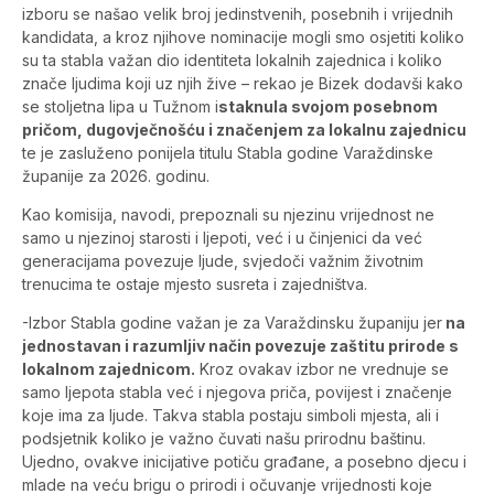
izboru se našao velik broj jedinstvenih, posebnih i vrijednih
kandidata, a kroz njihove nominacije mogli smo osjetiti koliko
su ta stabla važan dio identiteta lokalnih zajednica i koliko
znače ljudima koji uz njih žive – rekao je Bizek dodavši kako
se stoljetna lipa u Tužnom i
staknula svojom posebnom
pričom, dugovječnošću i značenjem za lokalnu zajednicu
te je zasluženo ponijela titulu Stabla godine Varaždinske
županije za 2026. godinu.
Kao komisija, navodi, prepoznali su njezinu vrijednost ne
samo u njezinoj starosti i ljepoti, već i u činjenici da već
generacijama povezuje ljude, svjedoči važnim životnim
trenucima te ostaje mjesto susreta i zajedništva.
-Izbor Stabla godine važan je za Varaždinsku županiju jer
na
jednostavan i razumljiv način povezuje zaštitu prirode s
lokalnom zajednicom.
Kroz ovakav izbor ne vrednuje se
samo ljepota stabla već i njegova priča, povijest i značenje
koje ima za ljude. Takva stabla postaju simboli mjesta, ali i
podsjetnik koliko je važno čuvati našu prirodnu baštinu.
Ujedno, ovakve inicijative potiču građane, a posebno djecu i
mlade na veću brigu o prirodi i očuvanje vrijednosti koje