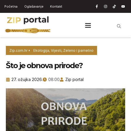
Početna
Oglašavanje
Kontakt
Zip.com.hr
Ekologija
,
Vijesti
,
Zeleno i pametno
Što je obnova prirode?
27. ožujka 2026.
08:00
Zip portal