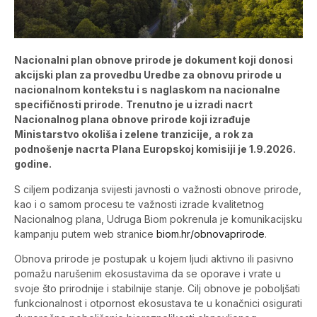
Nacionalni plan obnove prirode je dokument koji donosi
akcijski plan za provedbu Uredbe za obnovu prirode u
nacionalnom kontekstu i s naglaskom na nacionalne
specifičnosti prirode.
Trenutno je u izradi nacrt
Nacionalnog plana obnove prirode koji izrađuje
Ministarstvo okoliša i zelene tranzicije, a rok za
podnošenje nacrta Plana Europskoj komisiji je 1.9.2026.
godine.
S ciljem podizanja svijesti javnosti o važnosti obnove prirode,
kao i o samom procesu te važnosti izrade kvalitetnog
Nacionalnog plana, Udruga Biom pokrenula je komunikacijsku
kampanju putem web stranice
biom.hr/obnovaprirode
.
Obnova prirode je postupak u kojem ljudi aktivno ili pasivno
pomažu narušenim ekosustavima da se oporave i vrate u
svoje što prirodnije i stabilnije stanje. Cilj obnove je poboljšati
funkcionalnost i otpornost ekosustava te u konačnici osigurati