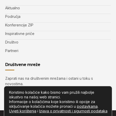
Aktualno
Područja
Konferencije ZIP
Inspirativne priče
Društvo
Partneri
Društvene mreže
Zaprati nas na društvenim mrežama i ostani u toku s
novostima.
Koristimo kolačiće kako bismo vam pružili najbolje
iskustvo na našoj web stranici.
Informacije o kolačićima koje koristimo ili opcije za
isključivanje kolačića možete pronaći u
postavkama
.
Uvjeti korištenja
i
Izjava o privatnosti i sigurnosti podataka