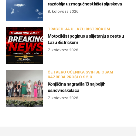
razdoblja uz mogućnost kiše i pljuskova
8. kolovoza 2026.
TRAGEDIJA U LAZU BISTRIČKOM
Motociklist poginuo u slijetanju s ceste u
Lazu Bistričkom
7. kolovoza 2026.
ČETVERO UČENIKA SVIH JE OSAM
RAZREDA PROŠLO S 5,0
Konjščina nagradila 13 najboljih
osnovnoškolaca
7. kolovoza 2026.