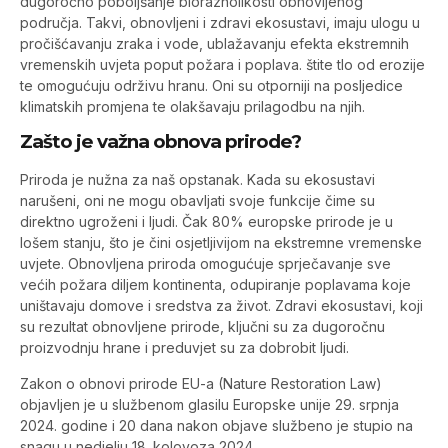
dugoročno poboljšanje bioraznolikosti obnovljenog
područja. Takvi, obnovljeni i zdravi ekosustavi, imaju ulogu u
pročišćavanju zraka i vode, ublažavanju efekta ekstremnih
vremenskih uvjeta poput požara i poplava. štite tlo od erozije
te omogućuju održivu hranu. Oni su otporniji na posljedice
klimatskih promjena te olakšavaju prilagodbu na njih.
Zašto je važna obnova prirode?
Priroda je nužna za naš opstanak. Kada su ekosustavi
narušeni, oni ne mogu obavljati svoje funkcije čime su
direktno ugroženi i ljudi. Čak 80% europske prirode je u
lošem stanju, što je čini osjetljivijom na ekstremne vremenske
uvjete. Obnovljena priroda omogućuje sprječavanje sve
većih požara diljem kontinenta, odupiranje poplavama koje
uništavaju domove i sredstva za život. Zdravi ekosustavi, koji
su rezultat obnovljene prirode, ključni su za dugoročnu
proizvodnju hrane i preduvjet su za dobrobit ljudi.
Zakon o obnovi prirode EU-a (Nature Restoration Law)
objavljen je u službenom glasilu Europske unije 29. srpnja
2024. godine i 20 dana nakon objave službeno je stupio na
snagu u nedjelju 18. kolovoza 2024.