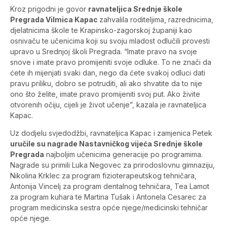
Kroz prigodni je govor
ravnateljica Srednje škole
Pregrada Vilmica Kapac
zahvalila roditeljima, razrednicima,
djelatnicima škole te Krapinsko-zagorskoj županiji kao
osnivaču te učenicima koji su svoju mladost odlučili provesti
upravo u Srednjoj školi Pregrada. “Imate pravo na svoje
snove i imate pravo promijeniti svoje odluke. To ne znači da
ćete ih mijenjati svaki dan, nego da ćete svakoj odluci dati
pravu priliku, dobro se potruditi, ali ako shvatite da to nije
ono što želite, imate pravo promijeniti svoj put. Ako živite
otvorenih očiju, cijeli je život učenje”, kazala je ravnateljica
Kapac.
Uz dodjelu svjedodžbi, ravnateljica Kapac i zamjenica Petek
uručile su nagrade Nastavničkog vijeća Srednje škole
Pregrada
najboljim učenicima generacije po programima.
Nagrade su primili Luka Negovec za prirodoslovnu gimnaziju,
Nikolina Krklec za program fizioterapeutskog tehničara,
Antonija Vincelj za program dentalnog tehničara, Tea Lamot
za program kuhara te Martina Tušak i Antonela Cesarec za
program medicinska sestra opće njege/medicinski tehničar
opće njege.