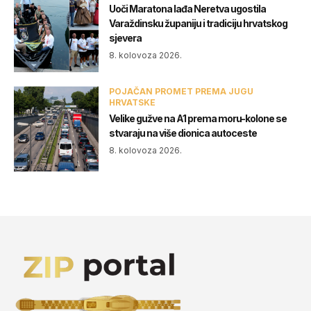
Uoči Maratona lađa Neretva ugostila
Varaždinsku županiju i tradiciju hrvatskog
sjevera
8. kolovoza 2026.
POJAČAN PROMET PREMA JUGU
HRVATSKE
Velike gužve na A1 prema moru-kolone se
stvaraju na više dionica autoceste
8. kolovoza 2026.