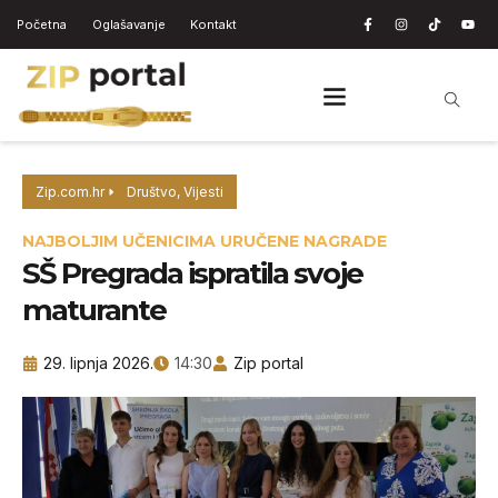
Početna
Oglašavanje
Kontakt
Zip.com.hr
Društvo
,
Vijesti
NAJBOLJIM UČENICIMA URUČENE NAGRADE
SŠ Pregrada ispratila svoje
maturante
29. lipnja 2026.
14:30
Zip portal