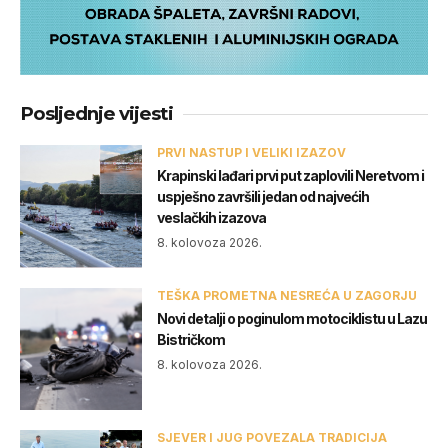
Posljednje vijesti
PRVI NASTUP I VELIKI IZAZOV
Krapinski lađari prvi put zaplovili Neretvom i
uspješno završili jedan od najvećih
veslačkih izazova
8. kolovoza 2026.
TEŠKA PROMETNA NESREĆA U ZAGORJU
Novi detalji o poginulom motociklistu u Lazu
Bistričkom
8. kolovoza 2026.
SJEVER I JUG POVEZALA TRADICIJA