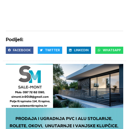
Podijeli:
FACEBOOK
TWITTER
LINKEDIN
WHATSAPP