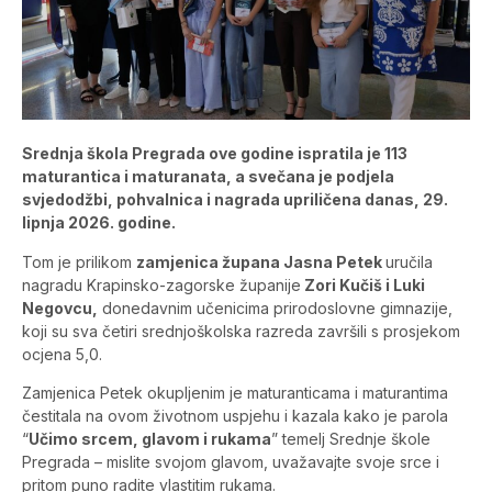
Srednja škola Pregrada ove godine ispratila je 113
maturantica i maturanata, a svečana je podjela
svjedodžbi, pohvalnica i nagrada upriličena danas, 29.
lipnja 2026. godine.
Tom je prilikom
zamjenica župana Jasna Petek
uručila
nagradu Krapinsko-zagorske županije
Zori Kučiš i Luki
Negovcu,
donedavnim učenicima prirodoslovne gimnazije,
koji su sva četiri srednjoškolska razreda završili s prosjekom
ocjena 5,0.
Zamjenica Petek okupljenim je maturanticama i maturantima
čestitala na ovom životnom uspjehu i kazala kako je parola
“
Učimo srcem, glavom i rukama
” temelj Srednje škole
Pregrada – mislite svojom glavom, uvažavajte svoje srce i
pritom puno radite vlastitim rukama.