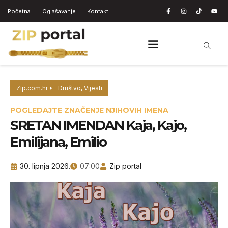
Početna
Oglašavanje
Kontakt
Zip.com.hr
Društvo
,
Vijesti
POGLEDAJTE ZNAČENJE NJIHOVIH IMENA
SRETAN IMENDAN Kaja, Kajo,
Emilijana, Emilio
30. lipnja 2026.
07:00
Zip portal