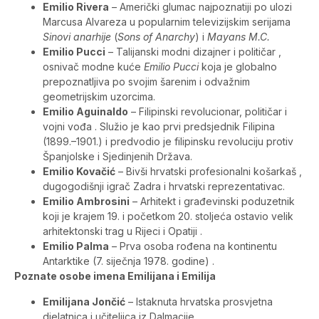
Emilio Rivera
– Američki glumac najpoznatiji po ulozi
Marcusa Alvareza u popularnim televizijskim serijama
Sinovi anarhije
(
Sons of Anarchy
) i
Mayans M.C.
Emilio Pucci
– Talijanski modni dizajner i političar ,
osnivač modne kuće
Emilio Pucci
koja je globalno
prepoznatljiva po svojim šarenim i odvažnim
geometrijskim uzorcima.
Emilio Aguinaldo
– Filipinski revolucionar, političar i
vojni vođa . Služio je kao prvi predsjednik Filipina
(1899.–1901.) i predvodio je filipinsku revoluciju protiv
Španjolske i Sjedinjenih Država.
Emilio Kovačić
– Bivši hrvatski profesionalni košarkaš ,
dugogodišnji igrač Zadra i hrvatski reprezentativac.
Emilio Ambrosini
– Arhitekt i građevinski poduzetnik
koji je krajem 19. i početkom 20. stoljeća ostavio velik
arhitektonski trag u Rijeci i Opatiji .
Emilio Palma
– Prva osoba rođena na kontinentu
Antarktike (7. siječnja 1978. godine) .
Poznate osobe imena Emilijana i Emilija
Emilijana Jončić
– Istaknuta hrvatska prosvjetna
djelatnica i učiteljica iz Dalmacije .