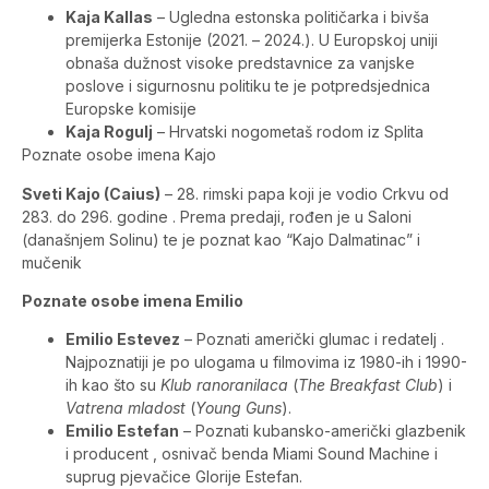
Kaja Kallas
– Ugledna estonska političarka i bivša
premijerka Estonije (2021. – 2024.). U Europskoj uniji
obnaša dužnost visoke predstavnice za vanjske
poslove i sigurnosnu politiku te je potpredsjednica
Europske komisije
Kaja Rogulj
– Hrvatski nogometaš rodom iz Splita
Poznate osobe imena Kajo
Sveti Kajo (Caius)
– 28. rimski papa koji je vodio Crkvu od
283. do 296. godine . Prema predaji, rođen je u Saloni
(današnjem Solinu) te je poznat kao “Kajo Dalmatinac” i
mučenik
Poznate osobe imena Emilio
Emilio Estevez
– Poznati američki glumac i redatelj .
Najpoznatiji je po ulogama u filmovima iz 1980-ih i 1990-
ih kao što su
Klub ranoranilaca
(
The Breakfast Club
) i
Vatrena mladost
(
Young Guns
).
Emilio Estefan
– Poznati kubansko-američki glazbenik
i producent , osnivač benda Miami Sound Machine i
suprug pjevačice Glorije Estefan.