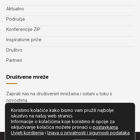
Aktualno
Područja
Konferencije ZIP
Inspirativne priče
Društvo
Partneri
Društvene mreže
Zaprati nas na društvenim mrežama i ostani u toku s
novostima.
Koristimo kolačiće kako bismo vam pružili najbolje
iskustvo na našoj web stranici.
Informacije o kolačićima koje koristimo ili opcije za
isključivanje kolačića možete pronaći u
postavkama
.
Uvjeti korištenja
i
Izjava o privatnosti i sigurnosti podataka