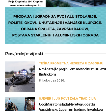
Posljednje vijesti
TEŠKA PROMETNA NESREĆA U ZAGORJU
Novi detalji o poginulom motociklistu u Lazu
Bistričkom
8. kolovoza 2026.
SJEVER I JUG POVEZALA TRADICIJA
Uoči Maratona lađa Neretva ugostila
Varaždinsku županiju i tradiciju hrvatskog