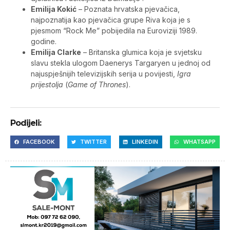
Emilija Kokić
– Poznata hrvatska pjevačica,
najpoznatija kao pjevačica grupe Riva koja je s
pjesmom “Rock Me” pobijedila na Euroviziji 1989.
godine.
Emilija Clarke
– Britanska glumica koja je svjetsku
slavu stekla ulogom Daenerys Targaryen u jednoj od
najuspješnijih televizijskih serija u povijesti,
Igra
prijestolja
(
Game of Thrones
).
Podijeli:
FACEBOOK
TWITTER
LINKEDIN
WHATSAPP