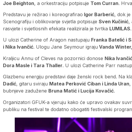
Joe Beighton
, a orkestraciju potpisuje
Tom Curran
. Hrva
Predstavu je režirao i koreografirao
Igor Barberić
, dok j
Scenografiju i oblikovanje svjetla potpisuje
Sven Kučinić
,
rasvjete i svjetlosnih efekata realizirala je tvrtka
LUMILAS
.
U ulozi Catherine of Aragon nastupaju
Franka Batelić i S
i Nika Ivančić
. Ulogu Jane Seymour igraju
Vanda Winter, 
Kraljicu Annu of Cleves na pozornici donose
Nika Ivanči
Dora Masle i Tara Thaller
. U ulozi Catherine Parr nastu
Glazbenu energiju predstavi daje ženski rock bend. Na k
Dadić
, gitaru sviraju
Matea Perković Ciban i Linda Uran
,
bubnjeve zadužene
Bruna Matić i Lucija Kovačić
.
Organizatori GFUK-a vjeruju kako će upravo ovakav suvre
publiku na festival te dodatno obogatiti festivalski progra