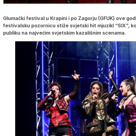
Glumački festival u Krapini i po Zagorju (GFUK) ove god
festivalsku pozornicu stiže svjetski hit mjuzikl “SIX”, k
publiku na najvećim svjetskim kazališnim scenama.