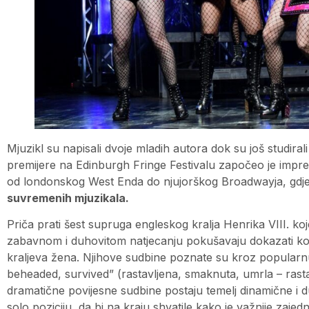
Mjuzikl su napisali dvoje mladih autora dok su još studir
premijere na Edinburgh Fringe Festivalu započeo je impr
od londonskog West Enda do njujorškog Broadwayja, gdje
suvremenih mjuzikala.
Priča prati šest supruga engleskog kralja Henrika VIII. ko
zabavnom i duhovitom natjecanju pokušavaju dokazati koja j
kraljeva žena. Njihove sudbine poznate su kroz popularnu
beheaded, survived” (rastavljena, smaknuta, umrla – rasta
dramatične povijesne sudbine postaju temelj dinamične i d
solo poziciju, da bi na kraju shvatile kako je važnije zajedn