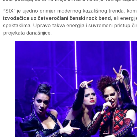
“SIX” je ujedno primjer modernog kazališnog trenda, ko
izvođačica uz četveročlani ženski rock bend
, ali energ
spektaklima. Upravo takva energija i suvremeni pristup čine
projekata današnjice.