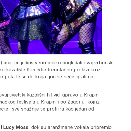
 imat će jedinstvenu priliku pogledati ovaj vrhunski
sko kazalište Komedija trenutačno prolazi kroz
o puta te se do kraja godine neće igrati na
j svjetski kazališni hit vidi upravo u Krapini.
ačkog festivala u Krapini i po Zagorju, koji iz
je i sve snažnije se profilira kao jedan od
i Lucy Moss
, dok su aranžmane vokala pripremio