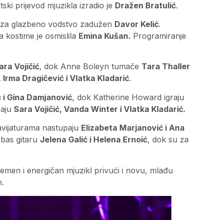
tski prijevod mjuzikla izradio je
Dražen Bratulić
.
e za glazbeno vodstvo zadužen
Davor Kelić
.
 a kostime je osmislila
Emina Kušan.
Programiranje
ara Vojičić
, dok Anne Boleyn tumače
Tara Thaller
Irma Dragičević i Vlatka Kladarić
.
ć i Gina Damjanović
, dok Katherine Howard igraju
paju
Sara Vojičić, Vanda Winter i Vlatka Kladarić.
lavijaturama nastupaju
Elizabeta Marjanović i Ana
 bas gitaru
Jelena Galić i Helena Ernoić
, dok su za
men i energičan mjuzikl privući i novu, mlađu
m.