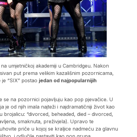
ali na umjetničkoj akademiji u Cambridgeu. Nakon
esivan put prema velikim kazališnim pozornicama,
 je “SIX” postao
jedan od najpopularnijih
je se na pozornici pojavljuju kao pop pjevačice. U
e od njih imala najteži i najdramatičniji život kao
 brojalicu: “divorced, beheaded, died – divorced,
vljena, smaknuta, preživjela). Upravo te
uhovite priče u kojoj se kraljice nadmeću za glavnu
ištvo, i odlučile nastaviti kao pop grupa.