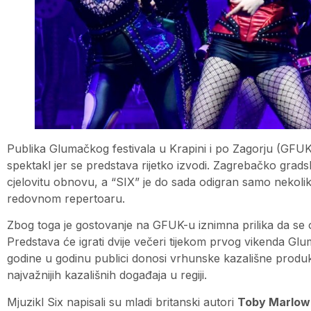
Publika Glumačkog festivala u Krapini i po Zagorju (GFUK)
spektakl jer se predstava rijetko izvodi. Zagrebačko grad
cjelovitu obnovu, a “SIX” je do sada odigran samo nekolik
redovnom repertoaru.
Zbog toga je gostovanje na GFUK-u iznimna prilika da se ova
Predstava će igrati dvije večeri tijekom prvog vikenda Glum
godine u godinu publici donosi vrhunske kazališne produkci
najvažnijih kazališnih događaja u regiji.
Mjuzikl Six napisali su mladi britanski autori
Toby Marlow 