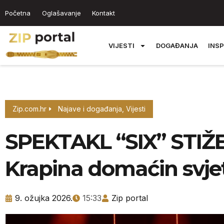
Početna
Oglašavanje
Kontakt
VIJESTI
DOGAĐANJA
INSP
Zip.com.hr
Najave i događanja
,
Vijesti
SPEKTAKL “SIX” STIŽ
Krapina domaćin svjet
9. ožujka 2026.
15:33
Zip portal