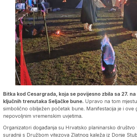
Bitka kod Cesargrada, koja se povijesno zbila sa 27. na 
ključnih trenutaka Seljačke bune.
Upravo na tom mjestu 
simbolično obilježen početak bune. Manifestacija je i ove g
nepovoljnim vremenskim uvjetima.
Organizatori događanja su Hrvatsko planinarsko društvo “C
suradnji s Družbom vitezova Zlatnog kaleža iz Donje Stu