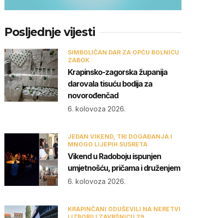
Posljednje vijesti
SIMBOLIČAN DAR ZA OPĆU BOLNICU
ZABOK
Krapinsko-zagorska županija
darovala tisuću bodija za
novorođenčad
6. kolovoza 2026.
JEDAN VIKEND, TRI DOGAĐANJA I
MNOGO LIJEPIH SUSRETA
Vikend u Radoboju ispunjen
umjetnošću, pričama i druženjem
6. kolovoza 2026.
KRAPINČANI ODUŠEVILI NA NERETVI
I IZBORILI ZAVRŠNICU 29.