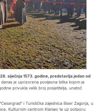
28. siječnja 1573. godine, predstavlja jedan od
danas je uprizorena povijesna bitka kojom je
odine privukla velik broj posjetitelja, unatoč
esargrad” i Turistička zajednica Biser Zagorja, u
bice, Kulturnim centrom Klanjec te uz potporu