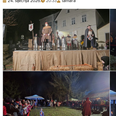
24. siječnja 2026.
20:33
tamara