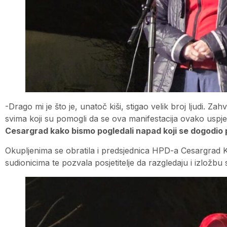
-Drago mi je što je, unatoč kiši, stigao velik broj ljudi. Zah
svima koji su pomogli da se ova manifestacija ovako uspj
Cesargrad kako bismo pogledali napad koji se dogodio 
Okupljenima se obratila i predsjednica HPD-a Cesargrad 
sudionicima te pozvala posjetitelje da razgledaju i izlož