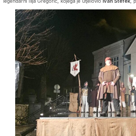
legendarni Ilija Gregorić, kojega je utjelovio
Ivan Štefek
, 