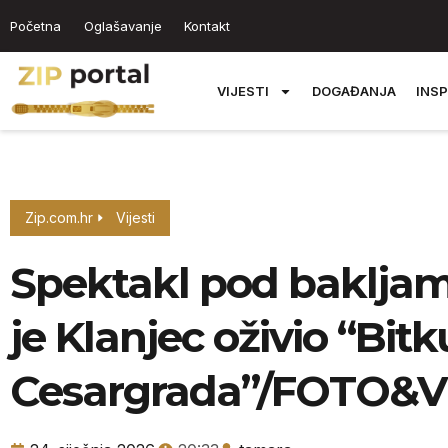
Početna
Oglašavanje
Kontakt
VIJESTI
DOGAĐANJA
INSP
Zip.com.hr
Vijesti
Spektakl pod baklja
je Klanjec oživio “Bit
Cesargrada”/FOTO&