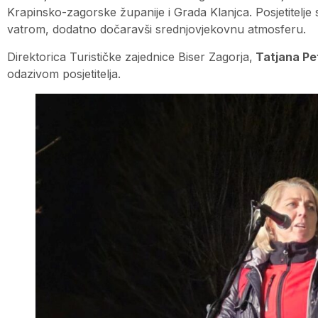
Krapinsko-zagorske županije i Grada Klanjca. Posjetitelje 
vatrom, dodatno dočaravši srednjovjekovnu atmosferu.
Direktorica Turističke zajednice Biser Zagorja,
Tatjana Pe
odazivom posjetitelja.