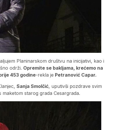
valjujem Planinarskom društvu na inicijativi, kao i
ešno održi.
Opremite se bakljama, krećemo na
prije 453 godine
-rekla je
Petranović Capar.
Klanjec,
Sanja Smolčić
, uputivši pozdrave svim
bu s maketom starog grada Cesargrada.