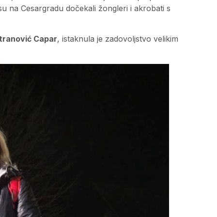
su na Cesargradu dočekali žongleri i akrobati s
tranović Capar
, istaknula je zadovoljstvo velikim