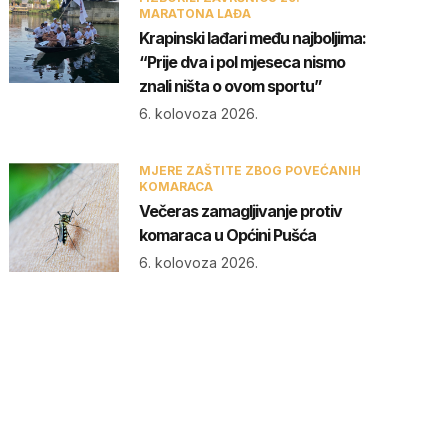
MARATONA LAĐA
Krapinski lađari među najboljima:
“Prije dva i pol mjeseca nismo
znali ništa o ovom sportu”
6. kolovoza 2026.
MJERE ZAŠTITE ZBOG POVEĆANIH
KOMARACA
Večeras zamagljivanje protiv
komaraca u Općini Pušća
6. kolovoza 2026.