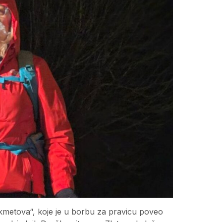
 „kmetova“, koje je u borbu za pravicu poveo