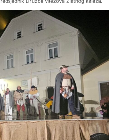
predsjednik Družbe vitezova Zlatnog kaleža.