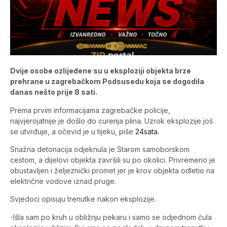
Dvije osobe ozlijeđene su u eksploziji objekta brze
prehrane u zagrebačkom Podsusedu koja se dogodila
danas nešto prije 8 sati.
Prema prvim informacijama zagrebačke policije,
najvjerojatnije je došlo do curenja plina. Uzrok eksplozije još
se utvrđuje, a očevid je u tijeku, piše
24sata.
Snažna detonacija odjeknula je Starom samoborskom
cestom, a dijelovi objekta završili su po okolici. Privremeno je
obustavljen i željeznički promet jer je krov objekta odletio na
električne vodove iznad pruge.
Svjedoci opisuju trenutke nakon eksplozije.
-Išla sam po kruh u obližnju pekaru i samo se odjednom čula