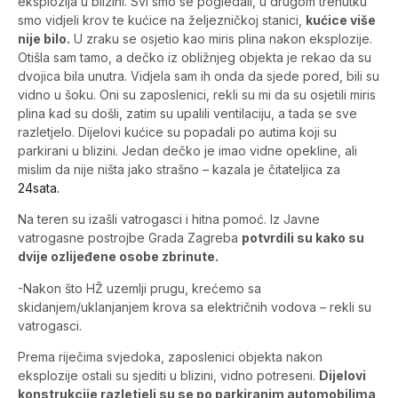
eksplozija u blizini. Svi smo se pogledali, u drugom trenutku
smo vidjeli krov te kućice na željezničkoj stanici,
kućice više
nije bilo.
U zraku se osjetio kao miris plina nakon eksplozije.
Otišla sam tamo, a dečko iz obližnjeg objekta je rekao da su
dvojica bila unutra. Vidjela sam ih onda da sjede pored, bili su
vidno u šoku. Oni su zaposlenici, rekli su mi da su osjetili miris
plina kad su došli, zatim su upalili ventilaciju, a tada se sve
razletjelo. Dijelovi kućice su popadali po autima koji su
parkirani u blizini. Jedan dečko je imao vidne opekline, ali
mislim da nije ništa jako strašno – kazala je čitateljica za
24sata.
Na teren su izašli vatrogasci i hitna pomoć. Iz Javne
vatrogasne postrojbe Grada Zagreba
potvrdili su kako su
dvije ozlijeđene osobe zbrinute.
-Nakon što HŽ uzemlji prugu, krećemo sa
skidanjem/uklanjanjem krova sa električnih vodova – rekli su
vatrogasci.
Prema riječima svjedoka, zaposlenici objekta nakon
eksplozije ostali su sjediti u blizini, vidno potreseni.
Dijelovi
konstrukcije razletjeli su se po parkiranim automobilima