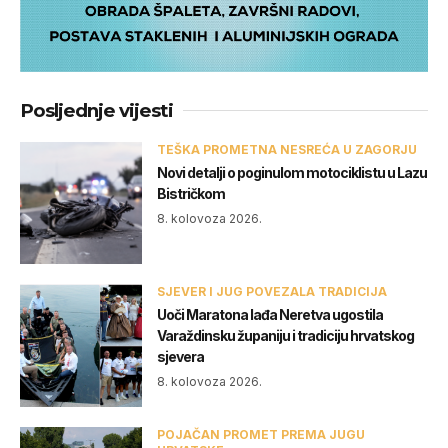
Posljednje vijesti
TEŠKA PROMETNA NESREĆA U ZAGORJU
Novi detalji o poginulom motociklistu u Lazu
Bistričkom
8. kolovoza 2026.
SJEVER I JUG POVEZALA TRADICIJA
Uoči Maratona lađa Neretva ugostila
Varaždinsku županiju i tradiciju hrvatskog
sjevera
8. kolovoza 2026.
POJAČAN PROMET PREMA JUGU