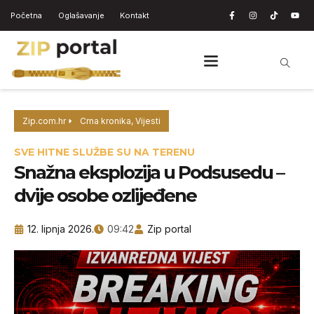
Početna
Oglašavanje
Kontakt
Zip.com.hr
Crna kronika
,
Vijesti
SVE HITNE SLUŽBE SU NA TERENU
Snažna eksplozija u Podsusedu –
dvije osobe ozlijeđene
12. lipnja 2026.
09:42
Zip portal