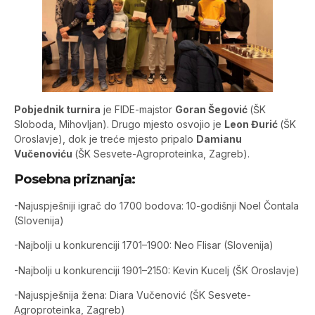
Pobjednik turnira
je FIDE-majstor
Goran Šegović
(ŠK
Sloboda, Mihovljan). Drugo mjesto osvojio je
Leon Đurić
(ŠK
Oroslavje), dok je treće mjesto pripalo
Damianu
Vučenoviću
(ŠK Sesvete-Agroproteinka, Zagreb).
Posebna priznanja:
-Najuspješniji igrač do 1700 bodova: 10-godišnji Noel Čontala
(Slovenija)
-Najbolji u konkurenciji 1701–1900: Neo Flisar (Slovenija)
-Najbolji u konkurenciji 1901–2150: Kevin Kucelj (ŠK Oroslavje)
-Najuspješnija žena: Diara Vučenović (ŠK Sesvete-
Agroproteinka, Zagreb)