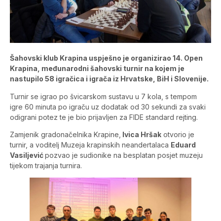
Šahovski klub Krapina uspješno je organizirao 14. Open
Krapina, međunarodni šahovski turnir na kojem je
nastupilo 58 igračica i igrača iz Hrvatske, BiH i Slovenije.
Turnir se igrao po švicarskom sustavu u 7 kola, s tempom
igre 60 minuta po igraču uz dodatak od 30 sekundi za svaki
odigrani potez te je bio prijavljen za FIDE standard rejting.
Zamjenik gradonačelnika Krapine,
Ivica Hršak
otvorio je
turnir, a voditelj Muzeja krapinskih neandertalaca
Eduard
Vasiljević
pozvao je sudionike na besplatan posjet muzeju
tijekom trajanja turnira.