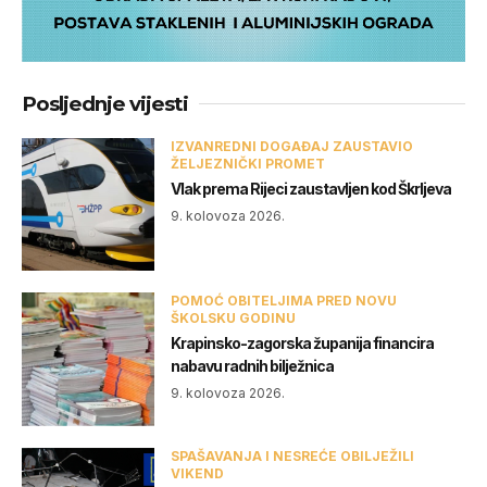
Posljednje vijesti
IZVANREDNI DOGAĐAJ ZAUSTAVIO
ŽELJEZNIČKI PROMET
Vlak prema Rijeci zaustavljen kod Škrljeva
9. kolovoza 2026.
POMOĆ OBITELJIMA PRED NOVU
ŠKOLSKU GODINU
Krapinsko-zagorska županija financira
nabavu radnih bilježnica
9. kolovoza 2026.
SPAŠAVANJA I NESREĆE OBILJEŽILI
VIKEND