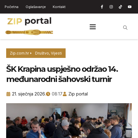
Početna
Oglašavanje
Kontakt
Zip.com.hr
Društvo
,
Vijesti
ŠK Krapina uspješno održao 14.
međunarodni šahovski turnir
21. siječnja 2026.
08:17
Zip portal